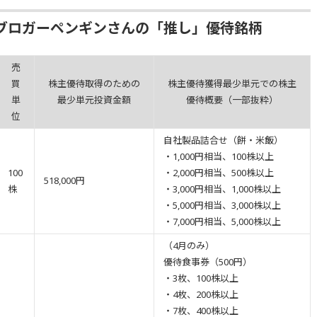
ブロガーペンギンさんの「推し」優待銘柄
売
買
株主優待取得のための
株主優待獲得最少単元での株主
単
最少単元投資金額
優待概要（一部抜粋）
位
自社製品詰合せ（餅・米飯）
・1,000円相当、100株以上
100
・2,000円相当、500株以上
518,000円
株
・3,000円相当、1,000株以上
・5,000円相当、3,000株以上
・7,000円相当、5,000株以上
（4月のみ）
優待食事券（500円）
・3枚、100株以上
・4枚、200株以上
・7枚、400株以上