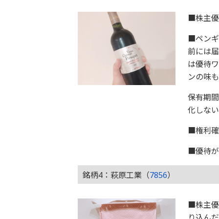
■株主
■ペン
前には届
は優待
ンの味も
保有期間
化しない
■権利確
■優待が
銘柄4：萩原工業（
7856
）
■株主
り込ん