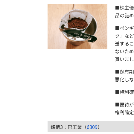
■株主
品の詰
■ペン
ク」な
送するこ
ないた
貰いまし
■保有期
悪化しな
■権利確
■優待が
権利確定
銘柄3：巴工業（
6309
）