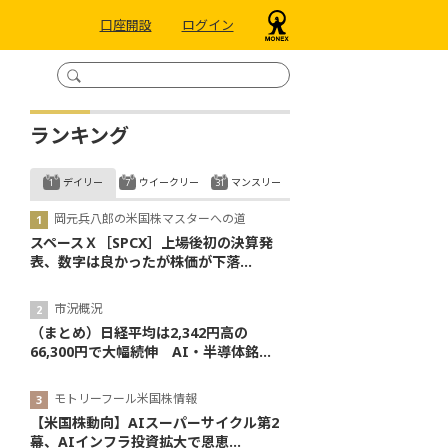
口座開設
ログイン
ランキング
デイリー
ウイークリー
マンスリー
岡元兵八郎の米国株マスターへの道
スペースＸ［SPCX］上場後初の決算発
表、数字は良かったが株価が下落...
市況概況
（まとめ）日経平均は2,342円高の
66,300円で大幅続伸 AI・半導体銘...
モトリーフール米国株情報
【米国株動向】AIスーパーサイクル第2
幕、AIインフラ投資拡大で恩恵...