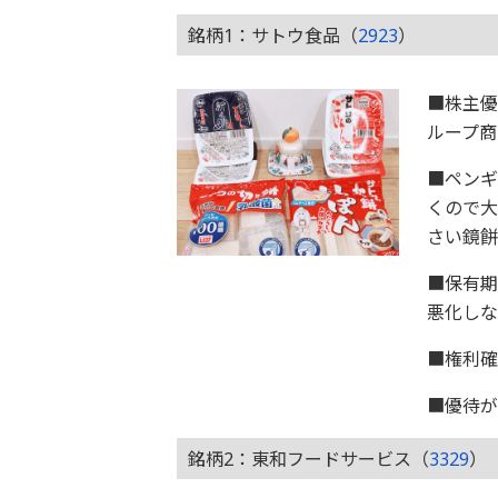
銘柄1：サトウ食品（
2923
）
■株主
ループ商
■ペン
くので大
さい鏡餅
■保有期
悪化しな
■権利確
■優待が
銘柄2：東和フードサービス（
3329
）