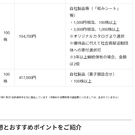
自社製品等（「和みシート」
等）
・1,000円相当、100株以上
・3,000円相当、1,000株以上
100
104,700円
※オリジナルカタログより選択
株
※優待品に代えて社会貢献活動団
体への寄付選択可
※3年以上継続保有の場合、金額
は2倍
100
自社製品（菓子類詰合せ）
417,000円
株
・100株以上
2年9 月28 日終値時点を元に算出しています（手数料や消費税等の諸経費につきましては、含まれていません）
想とおすすめポイントをご紹介