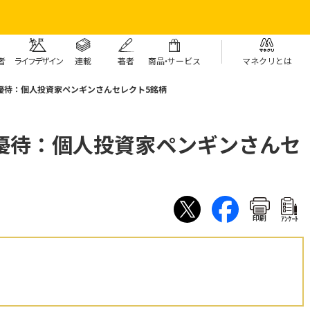
者
ライフデザイン
連載
著者
商
品・
サービス
マネクリとは
優待：個人投資家ペンギンさんセレクト5銘柄
主優待：個人投資家ペンギンさんセ
印刷
ｱﾝｹｰﾄ