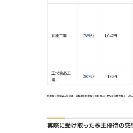
萩原工業
（
7856
）
1,047円
正栄食品工
（
8079
）
4,170円
業
株主優待概算購入金額は、各銘柄の株主優待の取得に必要な最低株式数と、202
実際に受け取った株主優待の感