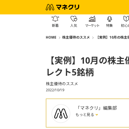
新着
人気
マーケット
特集
初心
HOME
株主優待のススメ
【実例】10月の株主
【実例】10月の株
レクト5銘柄
株主優待のススメ
2022/10/19
「マネクリ」編集部
もっと見る