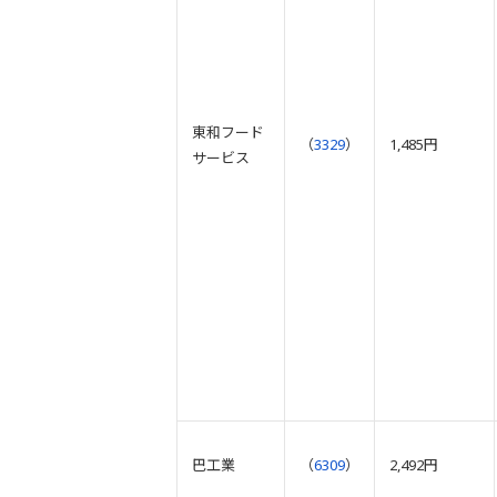
東和フード
（
3329
）
1,485円
サービス
巴工業
（
6309
）
2,492円