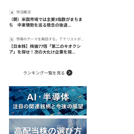
市況概況
（朝）米国市場では主要3指数がまちま
ち 中東情勢を巡る懸念の後退...
市場のテーマを再訪する。アナリストが読み解くテーマの本質
【日本株】株価77倍「第二のキオクシ
ア」を探せ！次の大化け企業を探...
ランキング一覧を見る