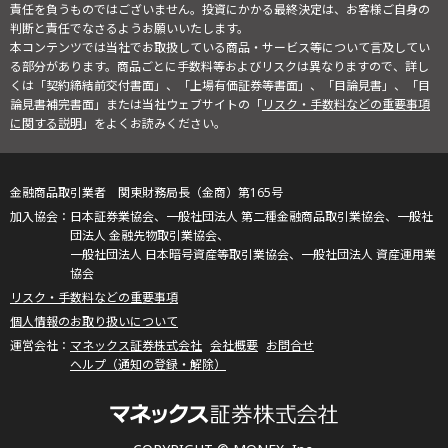
責任を負うものではございません。投資にかかる最終決定は、お客様ご自身の
判断と責任でなさるようお願いいたします。
本コンテンツでは当社でお取扱している商品・サービス等について言及してい
る部分があります。商品ごとに手数料等およびリスクは異なりますので、詳し
くは「契約締結前交付書面」、「上場有価証券等書面」、「目論見書」、「目
論見書補完書面」または当社ウェブサイトの「
リスク・手数料などの重要事項
に関する説明
」をよくお読みください。
金融商品取引業者 関東財務局長（金商）第165号
日本証券業協会、一般社団法人 第二種金融商品取引業協会、一般社
団法人 金融先物取引業協会、
一般社団法人 日本暗号資産等取引業協会、一般社団法人 資産運用業
協会
リスク・手数料などの重要事項
個人情報のお取り扱いについて
マネックス証券株式会社
会社概要
お問合せ
ヘルプ（通知の登録・解除）