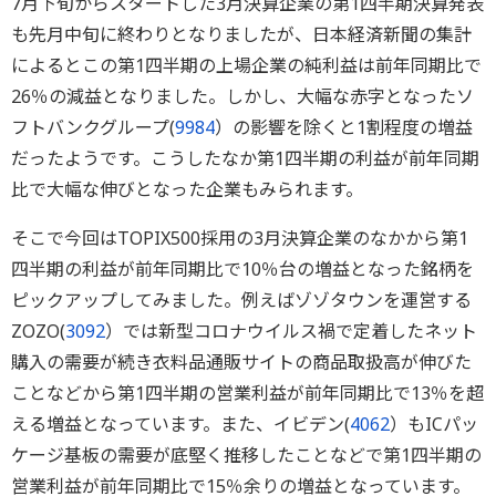
7月下旬からスタートした3月決算企業の第1四半期決算発表
も先月中旬に終わりとなりましたが、日本経済新聞の集計
によるとこの第1四半期の上場企業の純利益は前年同期比で
26％の減益となりました。しかし、大幅な赤字となったソ
フトバンクグループ(
9984
）の影響を除くと1割程度の増益
だったようです。こうしたなか第1四半期の利益が前年同期
比で大幅な伸びとなった企業もみられます。
そこで今回はTOPIX500採用の3月決算企業のなかから第1
四半期の利益が前年同期比で10％台の増益となった銘柄を
ピックアップしてみました。例えばゾゾタウンを運営する
ZOZO(
3092
）では新型コロナウイルス禍で定着したネット
購入の需要が続き衣料品通販サイトの商品取扱高が伸びた
ことなどから第1四半期の営業利益が前年同期比で13％を超
える増益となっています。また、イビデン(
4062
）もICパッ
ケージ基板の需要が底堅く推移したことなどで第1四半期の
営業利益が前年同期比で15％余りの増益となっています。