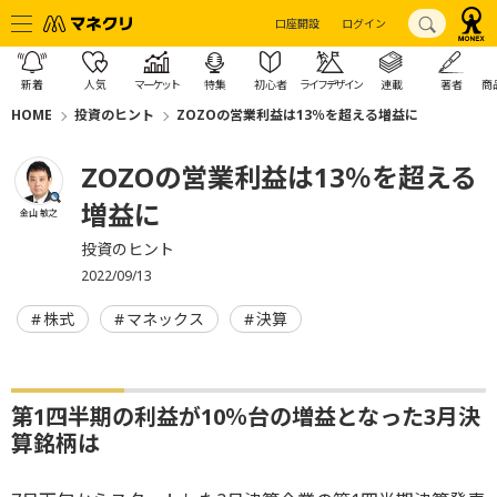
口座開設
ログイン
新着
人気
マーケット
特集
初心者
ライフデザイン
連載
著者
商
HOME
投資のヒント
ZOZOの営業利益は13％を超える増益に
ZOZOの営業利益は13％を超える
増益に
金山 敏之
投資のヒント
2022/09/13
株式
マネックス
決算
第1四半期の利益が10％台の増益となった3月決
算銘柄は