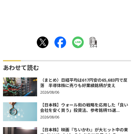
ｱﾝｹｰﾄ
あわせて読む
（まとめ）日経平均は617円安の65,683円で反
落 半導体株に売りも好業績銘柄が支え
2026/08/06
【日本株】ウォール街の戦略を応用した「良い
会社を安く買う」投資法、参考銘柄15選...
2026/08/06
【日本株】映画『ちいかわ』が大ヒット中の東