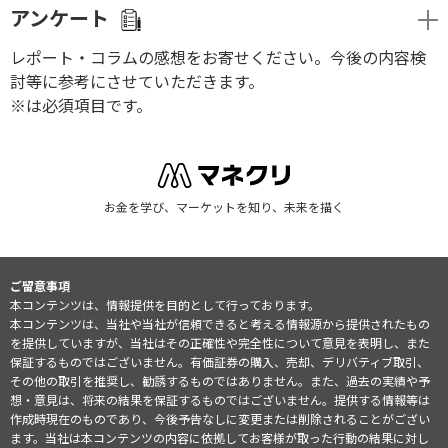
アンケート
レポート・コラムの感想をお寄せください。今後の内容検
討等に参考にさせていただきます。
※は必須項目です。
お金を学び、マーケットを知り、未来を描く
ご留意事項
本コンテンツは、情報提供を目的として行っております。
本コンテンツは、当社や当社が信頼できると考える情報源から提供されたもの
を提供していますが、当社はその正確性や完全性について意見を表明し、また
保証するものではございません。有価証券の購入、売却、デリバティブ取引、
その他の取引を推奨し、勧誘するものではありません。また、過去の実績や予
想・意見は、将来の結果を保証するものではございません。提供する情報等は
作成時現在のものであり、今後予告なしに変更または削除されることがござい
ます。当社は本コンテンツの内容に依拠してお客様が取った行動の結果に対し