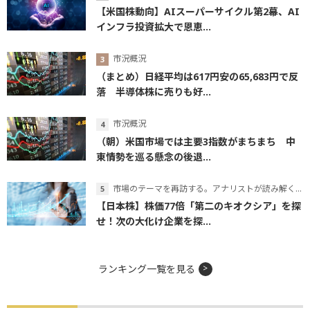
【米国株動向】AIスーパーサイクル第2幕、AI
インフラ投資拡大で恩恵...
市況概況
（まとめ）日経平均は617円安の65,683円で反
落 半導体株に売りも好...
市況概況
（朝）米国市場では主要3指数がまちまち 中
東情勢を巡る懸念の後退...
市場のテーマを再訪する。アナリストが読み解くテーマの本質
【日本株】株価77倍「第二のキオクシア」を探
せ！次の大化け企業を探...
ランキング一覧を見る