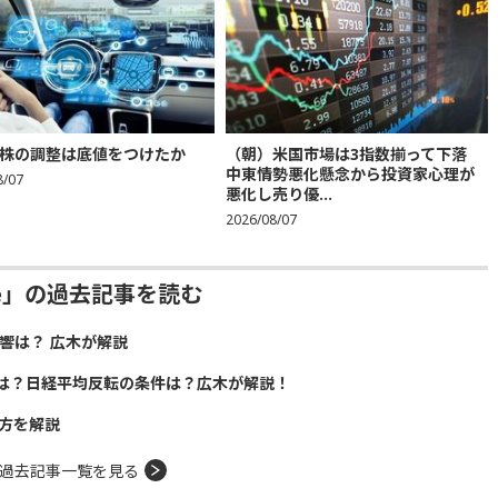
株の調整は底値をつけたか
（朝）米国市場は3指数揃って下落
中東情勢悪化懸念から投資家心理が
8/07
悪化し売り優...
2026/08/07
ive」の過去記事を読む
響は？ 広木が解説
は？日経平均反転の条件は？広木が解説！
方を解説
過去記事一覧を見る