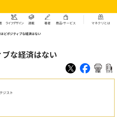
者
ライフデザイン
連載
著者
商
品・
サービス
マネクリとは
済ほどポジティブな経済はない
ィブな経済はない
印刷
ｱﾝｹｰﾄ
テジスト