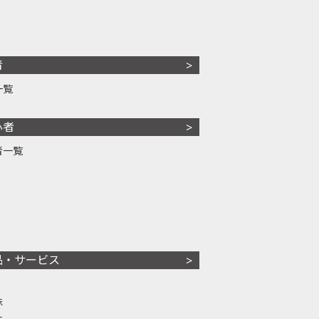
者
一覧
心者
者一覧
品・サービス
株