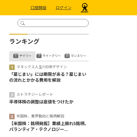
口座開設
ログイン
ランキング
デイリー
ウイークリー
マンスリー
マネックス人生100年デザイン
「墓じまい」には期限がある？墓じまい
の流れとかかる費用を解説
ストラテジーレポート
半導体株の調整は底値をつけたか
米国株、業界動向と銘柄解説
【米国株：銘柄発掘】業績上振れ5銘柄、
パランティア・テクノロジー...