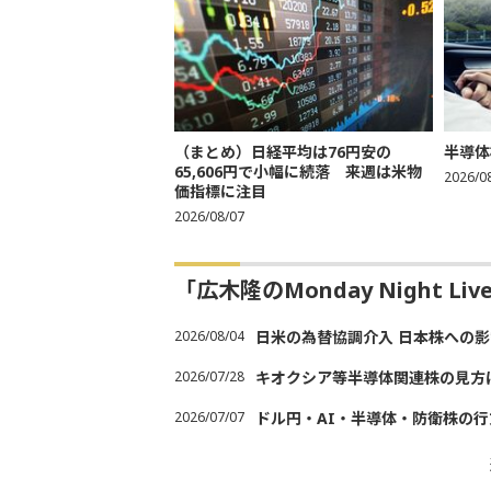
（まとめ）日経平均は76円安の
半導体
65,606円で小幅に続落 来週は米物
2026/0
価指標に注目
2026/08/07
「広木隆のMonday Night L
2026/08/04
日米の為替協調介入 日本株への影
2026/07/28
キオクシア等半導体関連株の見方
2026/07/07
ドル円・AI・半導体・防衛株の行