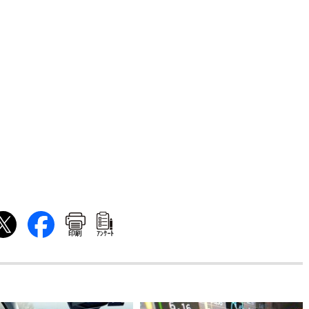
印刷
ｱﾝｹｰﾄ