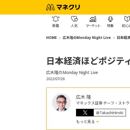
新着
人気
マーケット
特集
初心
HOME
広木隆のMonday Night Live
日本経
日本経済ほどポジテ
広木隆のMonday Night Live
2022/07/26
広木 隆
マネックス証券 チーフ・ストラ
@TakashiHiroki
もっと見る