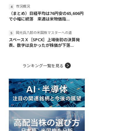
市況概況
（まとめ）日経平均は76円安の65,606円
で小幅に続落 来週は米物価指...
岡元兵八郎の米国株マスターへの道
スペースＸ［SPCX］上場後初の決算発
表、数字は良かったが株価が下落...
ランキング一覧を見る