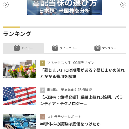
ランキング
デイリー
ウイークリー
マンスリー
マネックス人生100年デザイン
「墓じまい」には期限がある？墓じまいの流れ
とかかる費用を解説
米国株、業界動向と銘柄解説
【米国株：銘柄発掘】業績上振れ5銘柄、パラ
ンティア・テクノロジー...
ストラテジーレポート
半導体株の調整は底値をつけたか