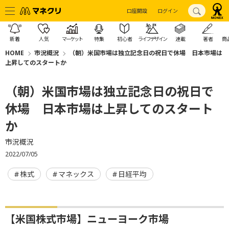
口座開設
ログイン
新着
人気
マーケット
特集
初心者
ライフデザイン
連載
著者
商
HOME
市況概況
（朝）米国市場は独立記念日の祝日で休場 日本市場は
上昇してのスタートか
（朝）米国市場は独立記念日の祝日で
休場 日本市場は上昇してのスタート
か
市況概況
2022/07/05
株式
マネックス
日経平均
【米国株式市場】ニューヨーク市場