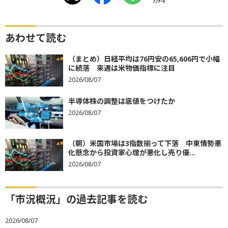
ｱﾝｹｰﾄ
あわせて読む
（まとめ）日経平均は76円安の65,606円で小幅
に続落 来週は米物価指標に注目
2026/08/07
半導体株の調整は底値をつけたか
2026/08/07
（朝）米国市場は3指数揃って下落 中東情勢悪
化懸念から投資家心理が悪化し売り優...
2026/08/07
「市況概況」の過去記事を読む
2026/08/07