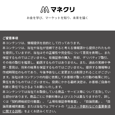
お金を学び、マーケットを知り、未来を描く
ご留意事項
本コンテンツは、情報提供を目的として行っております。
本コンテンツは、当社や当社が信頼できると考える情報源から提供されたもの
を提供していますが、当社はその正確性や完全性について意見を表明し、また
保証するものではございません。有価証券の購入、売却、デリバティブ取引、
その他の取引を推奨し、勧誘するものではありません。また、過去の実績や予
想・意見は、将来の結果を保証するものではございません。提供する情報等は
作成時現在のものであり、今後予告なしに変更または削除されることがござい
ます。当社は本コンテンツの内容に依拠してお客様が取った行動の結果に対し
責任を負うものではございません。投資にかかる最終決定は、お客様ご自身の
判断と責任でなさるようお願いいたします。
本コンテンツでは当社でお取扱している商品・サービス等について言及してい
る部分があります。商品ごとに手数料等およびリスクは異なりますので、詳し
くは「契約締結前交付書面」、「上場有価証券等書面」、「目論見書」、「目
論見書補完書面」または当社ウェブサイトの「
リスク・手数料などの重要事項
に関する説明
」をよくお読みください。