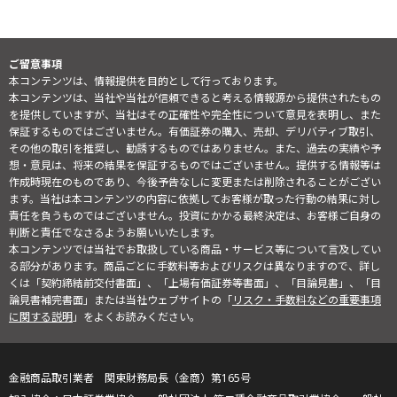
ご留意事項
本コンテンツは、情報提供を目的として行っております。
本コンテンツは、当社や当社が信頼できると考える情報源から提供されたもの
を提供していますが、当社はその正確性や完全性について意見を表明し、また
保証するものではございません。有価証券の購入、売却、デリバティブ取引、
その他の取引を推奨し、勧誘するものではありません。また、過去の実績や予
想・意見は、将来の結果を保証するものではございません。提供する情報等は
作成時現在のものであり、今後予告なしに変更または削除されることがござい
ます。当社は本コンテンツの内容に依拠してお客様が取った行動の結果に対し
責任を負うものではございません。投資にかかる最終決定は、お客様ご自身の
判断と責任でなさるようお願いいたします。
本コンテンツでは当社でお取扱している商品・サービス等について言及してい
る部分があります。商品ごとに手数料等およびリスクは異なりますので、詳し
くは「契約締結前交付書面」、「上場有価証券等書面」、「目論見書」、「目
論見書補完書面」または当社ウェブサイトの「
リスク・手数料などの重要事項
に関する説明
」をよくお読みください。
金融商品取引業者 関東財務局長（金商）第165号