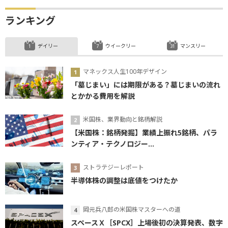
ランキング
デイリー
ウイークリー
マンスリー
マネックス人生100年デザイン
「墓じまい」には期限がある？墓じまいの流れ
とかかる費用を解説
米国株、業界動向と銘柄解説
【米国株：銘柄発掘】業績上振れ5銘柄、パラ
ンティア・テクノロジー...
ストラテジーレポート
半導体株の調整は底値をつけたか
岡元兵八郎の米国株マスターへの道
スペースＸ［SPCX］上場後初の決算発表、数字