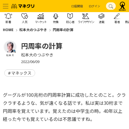
口座開設
ログイン
新着
人気
マーケット
特集
初心者
ライフデザイン
連載
著者
商
HOME
松本大のつぶやき
円周率の計算
円周率の計算
松本大のつぶやき
松本 大
2022/06/09
マネックス
グーグルが100兆桁の円周率計算に成功したとのこと。クラ
クラするような、気が遠くなる話です。私は実は30桁まで
円周率を覚えています。覚えたのは中学生の時。40年以上
経った今でも覚えているのは不思議ですね。