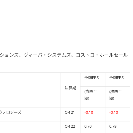
ションズ、ヴィーバ・システムズ、コストコ・ホールセール
予想EPS
予想EPS
決算期
(当四半
(次四半
期)
期)
クノロジーズ
Q4 21
-0.10
-0.10
Q4 22
0.70
0.79