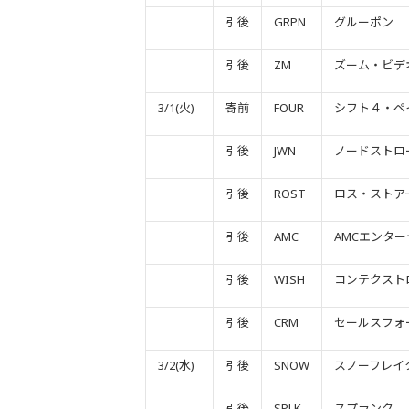
引後
GRPN
グルーポン
引後
ZM
ズーム・ビデ
3/1(火)
寄前
FOUR
シフト４・ペ
引後
JWN
ノードストロ
引後
ROST
ロス・ストア
引後
AMC
AMCエンタ
引後
WISH
コンテクスト
引後
CRM
セールスフォ
3/2(水)
引後
SNOW
スノーフレイ
引後
SPLK
スプランク