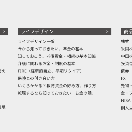
ライフデザイン
商
ライフデザイン一覧
株式
今から知っておきたい、年金の基本
米国
知っておこう、老後資金・相続の基本知識
中国
介護に関わるお金・制度の基本
投資
考え
FIRE（経済的自立、早期リタイア）
債券
保険との付き合い方
FX
いくらかかる？教育資金の貯め方、作り方
先物
転職するなら知っておきたい「お金の話」
金・
NISA
極意
個人型