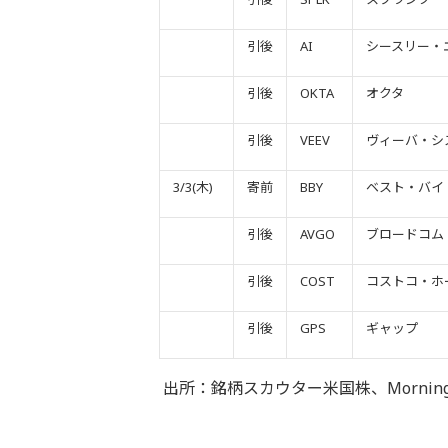
引後
AI
シースリー・
引後
OKTA
オクタ
引後
VEEV
ヴィーバ・シ
3/3(木)
寄前
BBY
ベスト・バイ
引後
AVGO
ブロードコム
引後
COST
コストコ・ホ
引後
GPS
ギャップ
出所：銘柄スカウター米国株、Morningstar