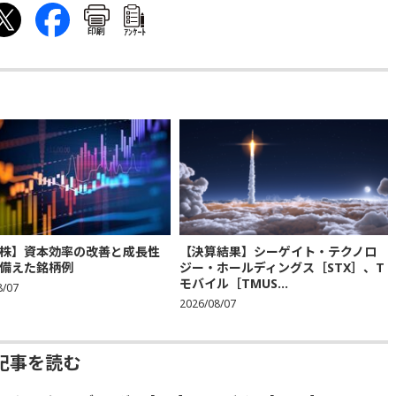
印刷
ｱﾝｹｰﾄ
株】資本効率の改善と成長性
【決算結果】シーゲイト・テクノロ
備えた銘柄例
ジー・ホールディングス［STX］、T
モバイル［TMUS...
8/07
2026/08/07
記事を読む