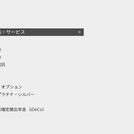
品・サービス
株
株
信託
・オプション
プラチナ・シルバー
確定拠出年金（iDeCo）