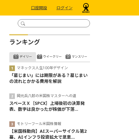
口座開設
ログイン
ランキング
デイリー
ウイークリー
マンスリー
マネックス人生100年デザイン
「墓じまい」には期限がある？墓じまい
の流れとかかる費用を解説
岡元兵八郎の米国株マスターへの道
スペースＸ［SPCX］上場後初の決算発
表、数字は良かったが株価が下落...
モトリーフール米国株情報
【米国株動向】AIスーパーサイクル第2
幕、AIインフラ投資拡大で恩恵...