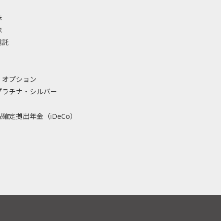
株
株
信託
・オプション
プラチナ・シルバー
確定拠出年金（iDeCo）