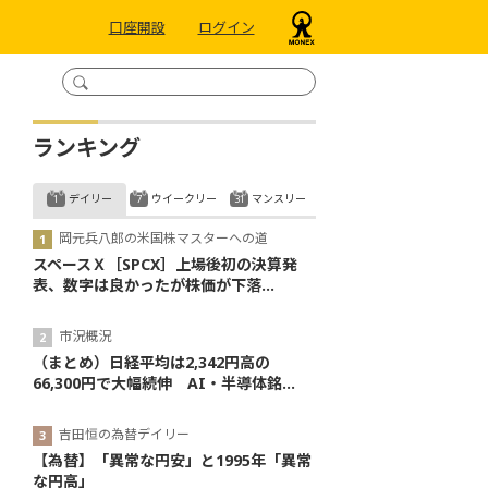
口座開設
ログイン
ランキング
デイリー
ウイークリー
マンスリー
岡元兵八郎の米国株マスターへの道
スペースＸ［SPCX］上場後初の決算発
表、数字は良かったが株価が下落...
市況概況
（まとめ）日経平均は2,342円高の
66,300円で大幅続伸 AI・半導体銘...
吉田恒の為替デイリー
【為替】「異常な円安」と1995年「異常
な円高」