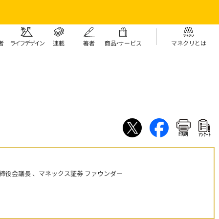
者
ライフデザイン
連載
著者
商
品・
サービス
マネクリとは
印刷
ｱﾝｹｰﾄ
締役会議長 、マネックス証券 ファウンダー