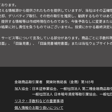
ております。
考える情報源から提供されたものを提供していますが、当社はその正確
売却、デリバティブ取引、その他の取引を推奨し、勧誘するものではあ
。提供する情報等は作成時現在のものであり、今後予告なしに変更また
の結果に対し責任を負うものではございません。投資にかかる最終決定
・サービス等について言及している部分があります。商品ごとに手数料
書面」、「目論見書」、「目論見書補完書面」または当社ウェブサイト
金融商品取引業者 関東財務局長（金商）第165号
日本証券業協会、一般社団法人 第二種金融商品取
一般社団法人 日本暗号資産等取引業協会、一般社
リスク・手数料などの重要事項
個人情報のお取り扱いについて