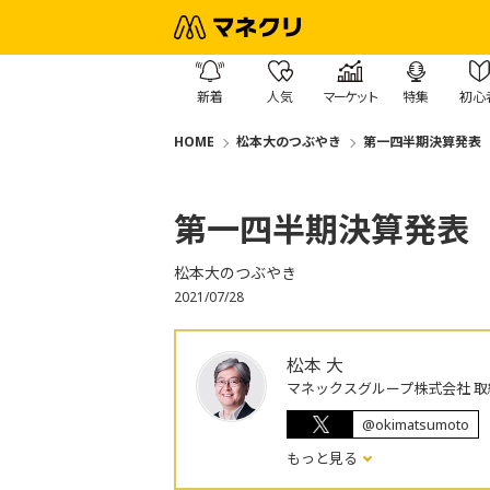
新着
人気
マーケット
特集
初心
HOME
松本大のつぶやき
第一四半期決算発表
第一四半期決算発表
松本大のつぶやき
2021/07/28
松本 大
マネックスグループ株式会社 取
@okimatsumoto
もっと見る