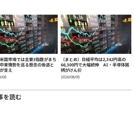
米国市場では主要3指数がまち
（まとめ）日経平均は2,342円高の
中東情勢を巡る懸念の後退と
66,300円で大幅続伸 AI・半導体銘
が支え
柄がけん引
8/06
2026/08/05
事を読む