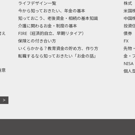
ライフデザイン一覧
株式
今から知っておきたい、年金の基本
米国
知っておこう、老後資金・相続の基本知識
中国
介護に関わるお金・制度の基本
投資
考え
FIRE（経済的自立、早期リタイア）
債券
保険との付き合い方
FX
いくらかかる？教育資金の貯め方、作り方
先物
転職するなら知っておきたい「お金の話」
金・
NISA
極意
個人型