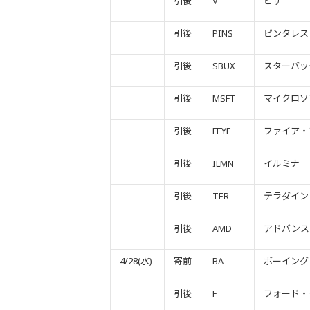
引後
V
ビザ
引後
PINS
ピンタレス
引後
SBUX
スターバッ
引後
MSFT
マイクロソ
引後
FEYE
ファイア・
引後
ILMN
イルミナ
引後
TER
テラダイン
引後
AMD
アドバンス
4/28(水)
寄前
BA
ボーイング
引後
F
フォード・