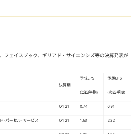
、フェイスブック、ギリアド・サイエンシズ等の決算発表が
予想EPS
予想EPS
決算期
(当四半期)
(次四半期)
Q1 21
0.74
0.91
ド･パーセル･サービス
Q1 21
1.63
2.32