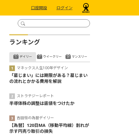
口座開設
ログイン
ランキング
デイリー
ウイークリー
マンスリー
マネックス人生100年デザイン
「墓じまい」には期限がある？墓じまい
の流れとかかる費用を解説
ストラテジーレポート
半導体株の調整は底値をつけたか
吉田恒の為替デイリー
【為替】120日MA（移動平均線）割れが
示す円売り取引の損失