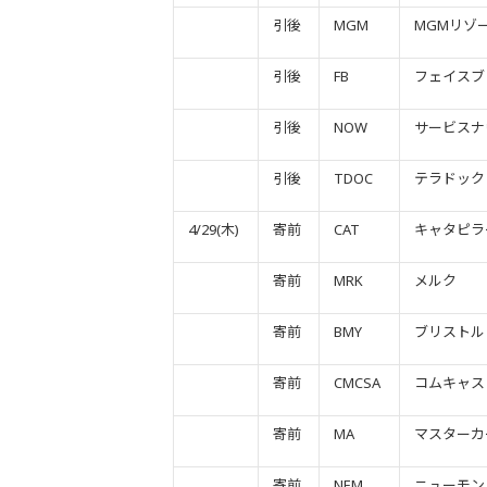
引後
MGM
MGMリゾ
引後
FB
フェイスブ
引後
NOW
サービスナ
引後
TDOC
テラドック
4/29(木)
寄前
CAT
キャタピラ
寄前
MRK
メルク
寄前
BMY
ブリストル
寄前
CMCSA
コムキャス
寄前
MA
マスターカ
寄前
NEM
ニューモン