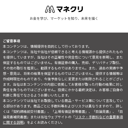
お金を学び、マーケットを知り、未来を描く
ご留意事項
本コンテンツは、情報提供を目的として行っております。
本コンテンツは、当社や当社が信頼できると考える情報源から提供されたもの
を提供していますが、当社はその正確性や完全性について意見を表明し、また
保証するものではございません。有価証券の購入、売却、デリバティブ取引、
その他の取引を推奨し、勧誘するものではありません。また、過去の実績や予
想・意見は、将来の結果を保証するものではございません。提供する情報等は
作成時現在のものであり、今後予告なしに変更または削除されることがござい
ます。当社は本コンテンツの内容に依拠してお客様が取った行動の結果に対し
責任を負うものではございません。投資にかかる最終決定は、お客様ご自身の
判断と責任でなさるようお願いいたします。
本コンテンツでは当社でお取扱している商品・サービス等について言及してい
る部分があります。商品ごとに手数料等およびリスクは異なりますので、詳し
くは「契約締結前交付書面」、「上場有価証券等書面」、「目論見書」、「目
論見書補完書面」または当社ウェブサイトの「
リスク・手数料などの重要事項
に関する説明
」をよくお読みください。