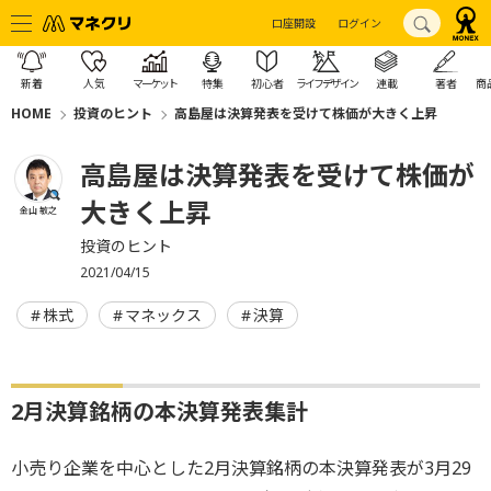
口座開設
ログイン
新着
人気
マーケット
特集
初心者
ライフデザイン
連載
著者
商
HOME
投資のヒント
高島屋は決算発表を受けて株価が大きく上昇
高島屋は決算発表を受けて株価が
大きく上昇
金山 敏之
投資のヒント
2021/04/15
株式
マネックス
決算
2月決算銘柄の本決算発表集計
小売り企業を中心とした2月決算銘柄の本決算発表が3月29