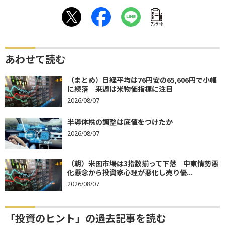
ｱﾝｹｰﾄ
あわせて読む
（まとめ）日経平均は76円安の65,606円で小幅
に続落 来週は米物価指標に注目
2026/08/07
半導体株の調整は底値をつけたか
2026/08/07
（朝）米国市場は3指数揃って下落 中東情勢悪
化懸念から投資家心理が悪化し売り優...
2026/08/07
「投資のヒント」の過去記事を読む