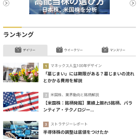
ランキング
デイリー
ウイークリー
マンスリー
マネックス人生100年デザイン
「墓じまい」には期限がある？墓じまいの流れ
とかかる費用を解説
米国株、業界動向と銘柄解説
【米国株：銘柄発掘】業績上振れ5銘柄、パラ
ンティア・テクノロジー...
ストラテジーレポート
半導体株の調整は底値をつけたか