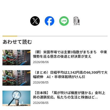
ｱﾝｹｰﾄ
あわせて読む
（朝）米国市場では主要3指数がまちまち 中東
情勢を巡る懸念の後退と好決算が支え
2026/08/06
（まとめ）日経平均は2,342円高の66,300円で大
幅続伸 AI・半導体銘柄がけん引
2026/08/05
【日本株】「風が吹けば桶屋が儲かる」金利上
昇の連鎖反応。私たちの生活と株価はど...
2026/08/05