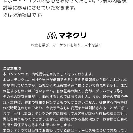
レポート・コラムの感想をお寄せください。今後の内容検
討等に参考にさせていただきます。
※は必須項目です。
お金を学び、マーケットを知り、未来を描く
ご留意事項
本コンテンツは、情報提供を目的として行っております。
本コンテンツは、当社や当社が信頼できると考える情報源から提供されたもの
を提供していますが、当社はその正確性や完全性について意見を表明し、また
保証するものではございません。有価証券の購入、売却、デリバティブ取引、
その他の取引を推奨し、勧誘するものではありません。また、過去の実績や予
想・意見は、将来の結果を保証するものではございません。提供する情報等は
作成時現在のものであり、今後予告なしに変更または削除されることがござい
ます。当社は本コンテンツの内容に依拠してお客様が取った行動の結果に対し
責任を負うものではございません。投資にかかる最終決定は、お客様ご自身の
判断と責任でなさるようお願いいたします。
本コンテンツでは当社でお取扱している商品・サービス等について言及してい