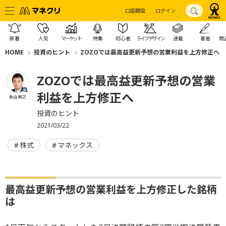
口座開設
ログイン
新着
人気
マーケット
特集
初心者
ライフデザイン
連載
著者
商
HOME
投資のヒント
ZOZOでは最高益更新予想の営業利益を上方修正へ
ZOZOでは最高益更新予想の営業
利益を上方修正へ
金山 敏之
投資のヒント
2021/03/22
株式
マネックス
最高益更新予想の営業利益を上方修正した銘柄
は