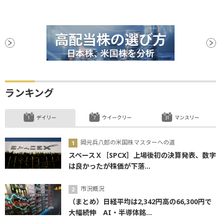
ランキング
デイリー
ウイークリー
マンスリー
岡元兵八郎の米国株マスターへの道
スペースＸ［SPCX］上場後初の決算発表、数字
は良かったが株価が下落...
市況概況
（まとめ）日経平均は2,342円高の66,300円で
大幅続伸 AI・半導体銘...