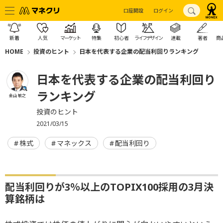
口座開設
ログイン
新着
人気
マーケット
特集
初心者
ライフデザイン
連載
著者
商
HOME
投資のヒント
日本を代表する企業の配当利回りランキング
日本を代表する企業の配当利回り
ランキング
金山 敏之
投資のヒント
2021/03/15
株式
マネックス
配当利回り
配当利回りが3％以上のTOPIX100採用の3月決
算銘柄は