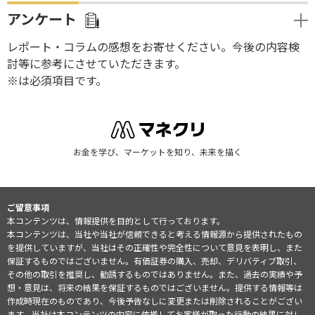
アンケート
レポート・コラムの感想をお寄せください。今後の内容検
討等に参考にさせていただきます。
※は必須項目です。
お金を学び、マーケットを知り、未来を描く
ご留意事項
本コンテンツは、情報提供を目的として行っております。
本コンテンツは、当社や当社が信頼できると考える情報源から提供されたもの
を提供していますが、当社はその正確性や完全性について意見を表明し、また
保証するものではございません。有価証券の購入、売却、デリバティブ取引、
その他の取引を推奨し、勧誘するものではありません。また、過去の実績や予
想・意見は、将来の結果を保証するものではございません。提供する情報等は
作成時現在のものであり、今後予告なしに変更または削除されることがござい
ます。当社は本コンテンツの内容に依拠してお客様が取った行動の結果に対し