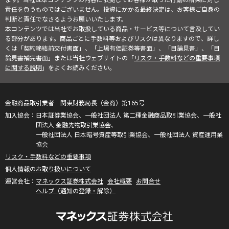
責任を負うものではございません。投資にかかる最終決定は、お客様ご自身の
判断と責任でなさるようお願いいたします。
本コンテンツでは当社でお取扱している商品・サービス等について言及してい
る部分があります。商品ごとに手数料等およびリスクは異なりますので、詳し
くは「契約締結前交付書面」、「上場有価証券等書面」、「目論見書」、「目
論見書補完書面」または当社ウェブサイトの「
リスク・手数料などの重要事項
に関する説明
」をよくお読みください。
金融商品取引業者 関東財務局長（金商）第165号
日本証券業協会、一般社団法人 第二種金融商品取引業協会、一般社
団法人 金融先物取引業協会、
一般社団法人 日本暗号資産等取引業協会、一般社団法人 資産運用業
協会
リスク・手数料などの重要事項
個人情報のお取り扱いについて
マネックス証券株式会社
会社概要
お問合せ
ヘルプ（通知の登録・解除）