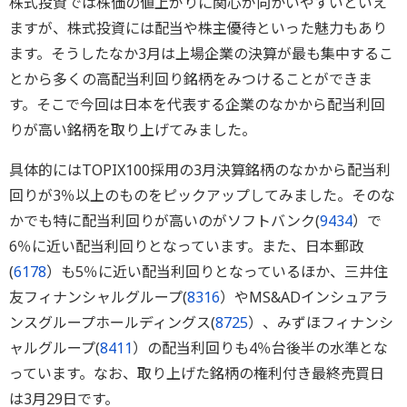
株式投資では株価の値上がりに関心が向かいやすいといえ
ますが、株式投資には配当や株主優待といった魅力もあり
ます。そうしたなか3月は上場企業の決算が最も集中するこ
とから多くの高配当利回り銘柄をみつけることができま
す。そこで今回は日本を代表する企業のなかから配当利回
りが高い銘柄を取り上げてみました。
具体的にはTOPIX100採用の3月決算銘柄のなかから配当利
回りが3％以上のものをピックアップしてみました。そのな
かでも特に配当利回りが高いのがソフトバンク(
9434
）で
6％に近い配当利回りとなっています。また、日本郵政
(
6178
）も5％に近い配当利回りとなっているほか、三井住
友フィナンシャルグループ(
8316
）やMS&ADインシュアラ
ンスグループホールディングス(
8725
）、みずほフィナンシ
ャルグループ(
8411
）の配当利回りも4％台後半の水準とな
っています。なお、取り上げた銘柄の権利付き最終売買日
は3月29日です。