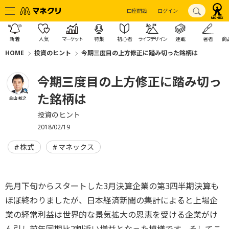
口座開設
ログイン
新着
人気
マーケット
特集
初心者
ライフデザイン
連載
著者
商
HOME
投資のヒント
今期三度目の上方修正に踏み切った銘柄は
今期三度目の上方修正に踏み切っ
た銘柄は
金山 敏之
投資のヒント
2018/02/19
株式
マネックス
先月下旬からスタートした3月決算企業の第3四半期決算も
ほぼ終わりましたが、日本経済新聞の集計によると上場企
業の経常利益は世界的な景気拡大の恩恵を受ける企業がけ