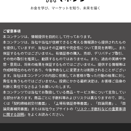
お金を学び、マーケットを知り、未来を描く
ご留意事項
本コンテンツは、情報提供を目的として行っております。
本コンテンツは、当社や当社が信頼できると考える情報源から提供されたもの
を提供していますが、当社はその正確性や完全性について意見を表明し、また
保証するものではございません。有価証券の購入、売却、デリバティブ取引、
その他の取引を推奨し、勧誘するものではありません。また、過去の実績や予
想・意見は、将来の結果を保証するものではございません。提供する情報等は
作成時現在のものであり、今後予告なしに変更または削除されることがござい
ます。当社は本コンテンツの内容に依拠してお客様が取った行動の結果に対し
責任を負うものではございません。投資にかかる最終決定は、お客様ご自身の
判断と責任でなさるようお願いいたします。
本コンテンツでは当社でお取扱している商品・サービス等について言及してい
る部分があります。商品ごとに手数料等およびリスクは異なりますので、詳し
くは「契約締結前交付書面」、「上場有価証券等書面」、「目論見書」、「目
論見書補完書面」または当社ウェブサイトの「
リスク・手数料などの重要事項
に関する説明
」をよくお読みください。