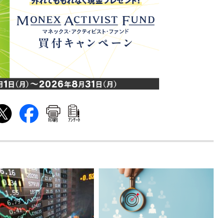
印刷
ｱﾝｹｰﾄ