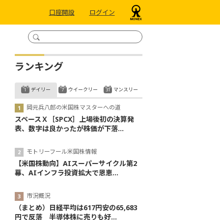
口座開設
ログイン
ランキング
デイリー
ウイークリー
マンスリー
岡元兵八郎の米国株マスターへの道
スペースＸ［SPCX］上場後初の決算発
表、数字は良かったが株価が下落...
モトリーフール米国株情報
【米国株動向】AIスーパーサイクル第2
幕、AIインフラ投資拡大で恩恵...
市況概況
（まとめ）日経平均は617円安の65,683
円で反落 半導体株に売りも好...