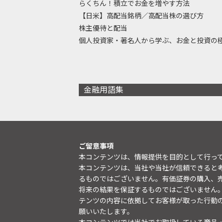
らくちん！積立でお金を増やす方法
【日米】高配当銘柄／高配当株の選び方
株主優待と配当
個人投資家・著名人から学ぶ、お金と投資の
金融用語集
ご留意事項
本コンテンツは、情報提供を目的として行っ
本コンテンツは、当社や当社が信頼できると
るものではございません。有価証券の購入、
将来の結果を保証するものではございません
テンツの内容に依拠してお客様が取った行動
願いいたします。