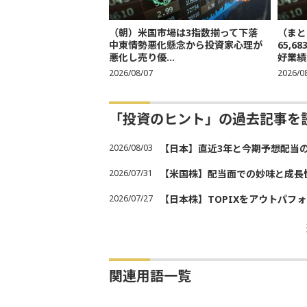
（朝）米国市場は3指数揃って下落
（まと
中東情勢悪化懸念から投資家心理が
65,
悪化し売り優...
好業績
2026/08/07
2026/0
「投資のヒント」の過去記事を
2026/08/03
【日本】直近3年と今期予想配当
2026/07/31
【米国株】配当面での妙味と成長
2026/07/27
【日本株】TOPIXをアウトパフォ
関連用語一覧