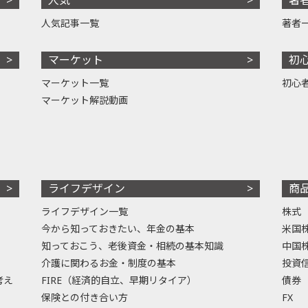
人気記事一覧
著者
マーケット
初
マーケット一覧
初心
マーケット解説動画
ライフデザイン
商
ライフデザイン一覧
株式
今から知っておきたい、年金の基本
米国
知っておこう、老後資金・相続の基本知識
中国
介護に関わるお金・制度の基本
投資
考え
FIRE（経済的自立、早期リタイア）
債券
保険との付き合い方
FX