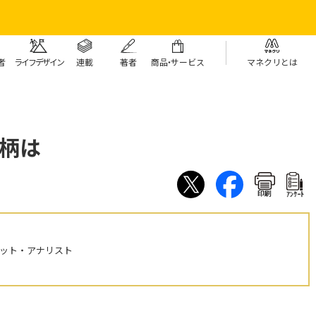
者
ライフデザイン
連載
著者
商
品・
サービス
マネクリとは
柄は
印刷
ｱﾝｹｰﾄ
ケット・アナリスト