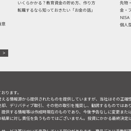
いくらかかる？教育資金の貯め方、作り方
先物
転職するなら知っておきたい「お金の話」
金・
NISA
極意
個人型
ております。
考える情報源から提供されたものを提供していますが、当社はその正確
売却、デリバティブ取引、その他の取引を推奨し、勧誘するものではあ
。提供する情報等は作成時現在のものであり、今後予告なしに変更また
の結果に対し責任を負うものではございません。投資にかかる最終決定