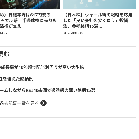
め）日経平均は617円安の
【日本株】ウォール街の戦略を応用
683円で反落 半導体株に売りも
した「良い会社を安く買う」投資
銘柄が支え
法、参考銘柄15選...
8/06
2026/08/06
読む
の成長率が10％超で配当利回りが高い大型株
性を備えた銘柄例
ームしながらRSI40未満で過熱感の薄い銘柄15選
過去記事一覧を見る