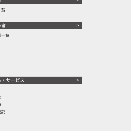
一覧
心者
者一覧
品・サービス
株
株
信託