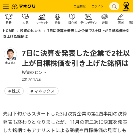
口座開設
ログイン
新着
人気
マーケット
特集
初心者
ライフデザイン
連載
著者
商
HOME
投資のヒント
7日に決算を発表した企業で2社以上が目標株価を引
き上げた銘柄は
7日に決算を発表した企業で2社以
上が目標株価を引き上げた銘柄は
金山 敏之
投資のヒント
2017/11/28
株式
マネックス
先月下旬からスタートした3月決算企業の第2四半期の決算
発表も終わりとなりましたが、11月の第二週に決算を発表
した銘柄でもアナリストによる業績や目標株価の見直しも