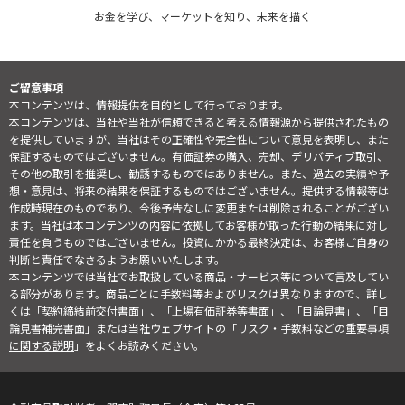
お金を学び、マーケットを知り、未来を描く
ご留意事項
本コンテンツは、情報提供を目的として行っております。
本コンテンツは、当社や当社が信頼できると考える情報源から提供されたもの
を提供していますが、当社はその正確性や完全性について意見を表明し、また
保証するものではございません。有価証券の購入、売却、デリバティブ取引、
その他の取引を推奨し、勧誘するものではありません。また、過去の実績や予
想・意見は、将来の結果を保証するものではございません。提供する情報等は
作成時現在のものであり、今後予告なしに変更または削除されることがござい
ます。当社は本コンテンツの内容に依拠してお客様が取った行動の結果に対し
責任を負うものではございません。投資にかかる最終決定は、お客様ご自身の
判断と責任でなさるようお願いいたします。
本コンテンツでは当社でお取扱している商品・サービス等について言及してい
る部分があります。商品ごとに手数料等およびリスクは異なりますので、詳し
くは「契約締結前交付書面」、「上場有価証券等書面」、「目論見書」、「目
論見書補完書面」または当社ウェブサイトの「
リスク・手数料などの重要事項
に関する説明
」をよくお読みください。