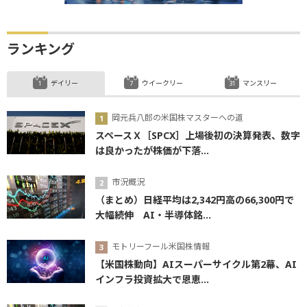
ランキング
デイリー
ウイークリー
マンスリー
岡元兵八郎の米国株マスターへの道
スペースＸ［SPCX］上場後初の決算発表、数字
は良かったが株価が下落...
市況概況
（まとめ）日経平均は2,342円高の66,300円で
大幅続伸 AI・半導体銘...
モトリーフール米国株情報
【米国株動向】AIスーパーサイクル第2幕、AI
インフラ投資拡大で恩恵...