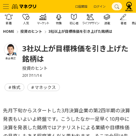
口座開設
ログイン
新着
人気
マーケット
特集
初心者
ライフデザイン
連載
著者
商
HOME
投資のヒント
3社以上が目標株価を引き上げた銘柄は
3社以上が目標株価を引き上げた
銘柄は
金山 敏之
投資のヒント
2017/11/14
株式
マネックス
先月下旬からスタートした3月決算企業の第2四半期の決算
発表もいよいよ終盤です。こうしたなか一足早く10月中に
決算を発表した銘柄ではアナリストによる業績や目標株価