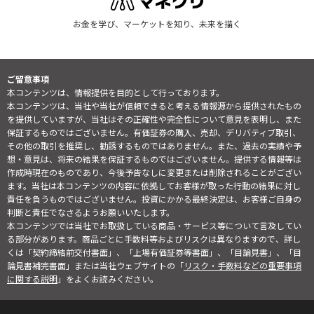
お金を学び、マーケットを知り、未来を描く
ご留意事項
本コンテンツは、情報提供を目的として行っております。
本コンテンツは、当社や当社が信頼できると考える情報源から提供されたもの
を提供していますが、当社はその正確性や完全性について意見を表明し、また
保証するものではございません。有価証券の購入、売却、デリバティブ取引、
その他の取引を推奨し、勧誘するものではありません。また、過去の実績や予
想・意見は、将来の結果を保証するものではございません。提供する情報等は
作成時現在のものであり、今後予告なしに変更または削除されることがござい
ます。当社は本コンテンツの内容に依拠してお客様が取った行動の結果に対し
責任を負うものではございません。投資にかかる最終決定は、お客様ご自身の
判断と責任でなさるようお願いいたします。
本コンテンツでは当社でお取扱している商品・サービス等について言及してい
る部分があります。商品ごとに手数料等およびリスクは異なりますので、詳し
くは「契約締結前交付書面」、「上場有価証券等書面」、「目論見書」、「目
論見書補完書面」または当社ウェブサイトの「
リスク・手数料などの重要事項
に関する説明
」をよくお読みください。