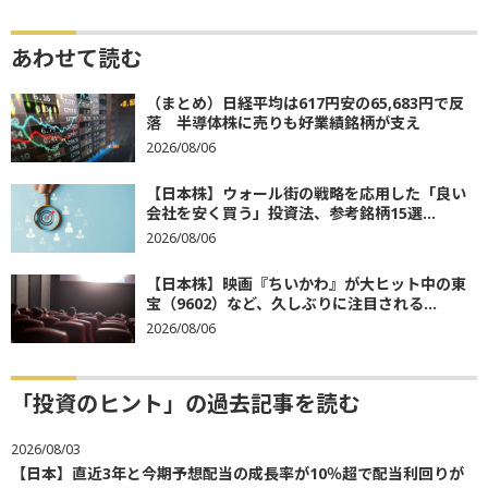
あわせて読む
（まとめ）日経平均は617円安の65,683円で反
落 半導体株に売りも好業績銘柄が支え
2026/08/06
【日本株】ウォール街の戦略を応用した「良い
会社を安く買う」投資法、参考銘柄15選...
2026/08/06
【日本株】映画『ちいかわ』が大ヒット中の東
宝（9602）など、久しぶりに注目される...
2026/08/06
「投資のヒント」の過去記事を読む
2026/08/03
【日本】直近3年と今期予想配当の成長率が10％超で配当利回りが