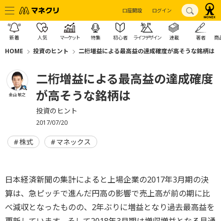
口座開設
ログイン
新着
人気
マーケット
特集
初心者
ライフデザイン
連載
著者
商
HOME
投資のヒント
二桁増益による最高益の達成確度が高そうな銘柄は
二桁増益による最高益の達成確度
が高そうな銘柄は
金山 敏之
投資のヒント
2017/07/20
株式
マネックス
日本経済新聞の集計によると上場企業の2017年3月期の決
算は、急ピッチで進んだ円高の影響で売上高が前の期に比
べ減収となったものの、2年ぶりに増益となり過去最高益を