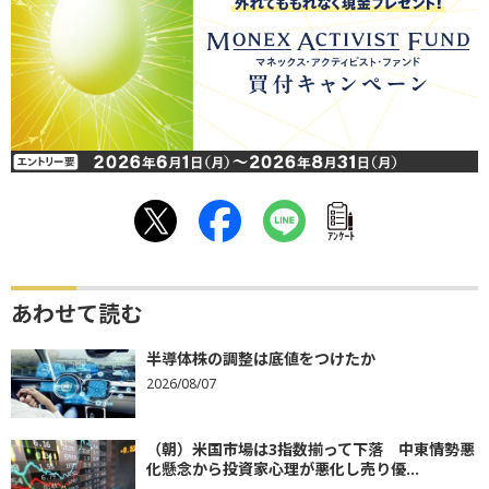
ｱﾝｹｰﾄ
あわせて読む
半導体株の調整は底値をつけたか
2026/08/07
（朝）米国市場は3指数揃って下落 中東情勢悪
化懸念から投資家心理が悪化し売り優...