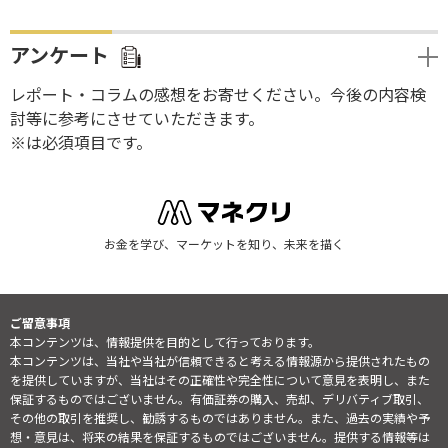
アンケート
レポート・コラムの感想をお寄せください。今後の内容検
討等に参考にさせていただきます。
※は必須項目です。
お金を学び、マーケットを知り、未来を描く
ご留意事項
本コンテンツは、情報提供を目的として行っております。
本コンテンツは、当社や当社が信頼できると考える情報源から提供されたもの
を提供していますが、当社はその正確性や完全性について意見を表明し、また
保証するものではございません。有価証券の購入、売却、デリバティブ取引、
その他の取引を推奨し、勧誘するものではありません。また、過去の実績や予
想・意見は、将来の結果を保証するものではございません。提供する情報等は