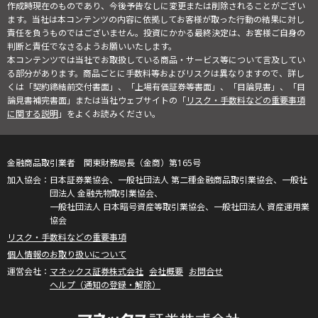
作成時現在のものであり、今後予告なしに変更または削除されることがござい
ます。当社は本コンテンツの内容に依拠してお客様が取った行動の結果に対し
責任を負うものではございません。投資にかかる最終決定は、お客様ご自身の
判断と責任でなさるようお願いいたします。
本コンテンツでは当社でお取扱している商品・サービス等について言及してい
る部分があります。商品ごとに手数料等およびリスクは異なりますので、詳し
くは「契約締結前交付書面」、「上場有価証券等書面」、「目論見書」、「目
論見書補完書面」または当社ウェブサイトの「
リスク・手数料などの重要事項
に関する説明
」をよくお読みください。
金融商品取引業者 関東財務局長（金商）第165号
日本証券業協会、一般社団法人 第二種金融商品取引業協会、一般社
団法人 金融先物取引業協会、
一般社団法人 日本暗号資産等取引業協会、一般社団法人 資産運用業
協会
リスク・手数料などの重要事項
個人情報のお取り扱いについて
マネックス証券株式会社
会社概要
お問合せ
ヘルプ（通知の登録・解除）