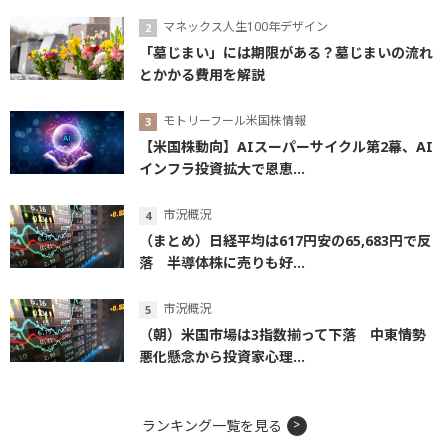
マネックス人生100年デザイン
「墓じまい」には期限がある？墓じまいの流れ
とかかる費用を解説
モトリーフール米国株情報
【米国株動向】AIスーパーサイクル第2幕、AI
インフラ投資拡大で恩恵...
市況概況
（まとめ）日経平均は617円安の65,683円で反
落 半導体株に売りも好...
市況概況
（朝）米国市場は3指数揃って下落 中東情勢
悪化懸念から投資家心理...
ランキング一覧を見る