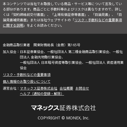
本コンテンツでは当社でお取扱している商品・サービス等について言及してい
る部分があります。商品ごとに手数料等およびリスクは異なりますので、詳し
くは「契約締結前交付書面」、「上場有価証券等書面」、「目論見書」、「目
論見書補完書面」または当社ウェブサイトの「
リスク・手数料などの重要事項
に関する説明
」をよくお読みください。
金融商品取引業者 関東財務局長（金商）第165号
日本証券業協会、一般社団法人 第二種金融商品取引業協会、一般社
団法人 金融先物取引業協会、
一般社団法人 日本暗号資産等取引業協会、一般社団法人 資産運用業
協会
リスク・手数料などの重要事項
個人情報のお取り扱いについて
マネックス証券株式会社
会社概要
お問合せ
ヘルプ（通知の登録・解除）
COPYRIGHT © MONEX, Inc.