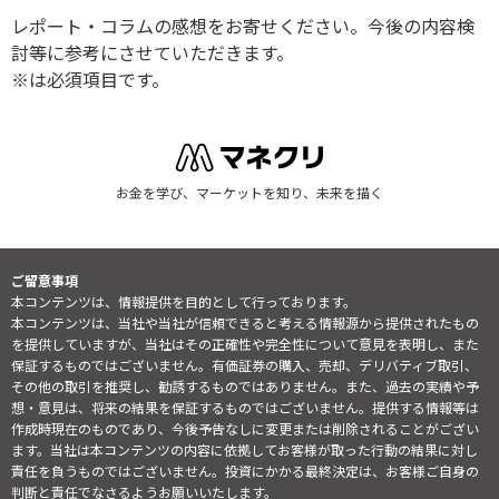
レポート・コラムの感想をお寄せください。今後の内容検
討等に参考にさせていただきます。
※は必須項目です。
お金を学び、マーケットを知り、未来を描く
ご留意事項
本コンテンツは、情報提供を目的として行っております。
本コンテンツは、当社や当社が信頼できると考える情報源から提供されたもの
を提供していますが、当社はその正確性や完全性について意見を表明し、また
保証するものではございません。有価証券の購入、売却、デリバティブ取引、
その他の取引を推奨し、勧誘するものではありません。また、過去の実績や予
想・意見は、将来の結果を保証するものではございません。提供する情報等は
作成時現在のものであり、今後予告なしに変更または削除されることがござい
ます。当社は本コンテンツの内容に依拠してお客様が取った行動の結果に対し
責任を負うものではございません。投資にかかる最終決定は、お客様ご自身の
判断と責任でなさるようお願いいたします。