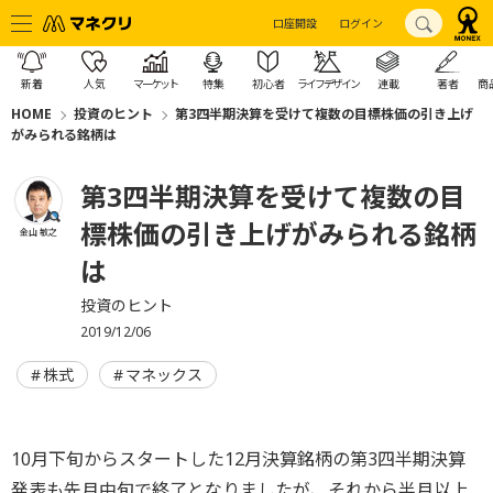
口座開設
ログイン
新着
人気
マーケット
特集
初心者
ライフデザイン
連載
著者
商
HOME
投資のヒント
第3四半期決算を受けて複数の目標株価の引き上げ
がみられる銘柄は
第3四半期決算を受けて複数の目
標株価の引き上げがみられる銘柄
金山 敏之
は
投資のヒント
2019/12/06
株式
マネックス
10月下旬からスタートした12月決算銘柄の第3四半期決算
発表も先月中旬で終了となりましたが、それから半月以上