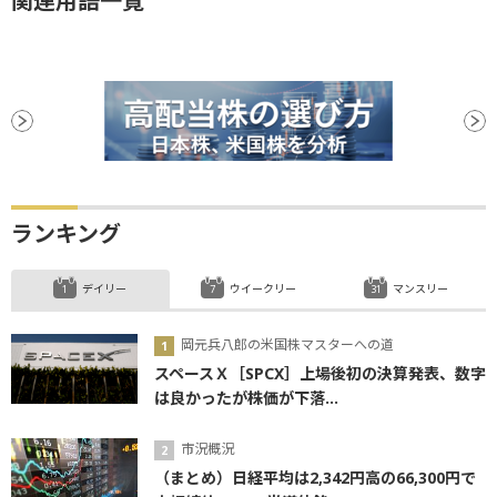
関連用語一覧
ランキング
デイリー
ウイークリー
マンスリー
岡元兵八郎の米国株マスターへの道
スペースＸ［SPCX］上場後初の決算発表、数字
は良かったが株価が下落...
市況概況
（まとめ）日経平均は2,342円高の66,300円で