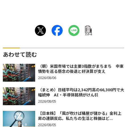
ｱﾝｹｰﾄ
あわせて読む
（朝）米国市場では主要3指数がまちまち 中東
情勢を巡る懸念の後退と好決算が支え
2026/08/06
（まとめ）日経平均は2,342円高の66,300円で大
幅続伸 AI・半導体銘柄がけん引
2026/08/05
【日本株】「風が吹けば桶屋が儲かる」金利上
昇の連鎖反応。私たちの生活と株価はど...
2026/08/05