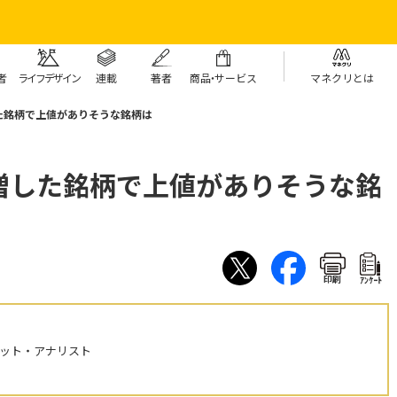
者
ライフデザイン
連載
著者
商
品・
サービス
マネクリとは
た銘柄で上値がありそうな銘柄は
増した銘柄で上値がありそうな銘
印刷
ｱﾝｹｰﾄ
ケット・アナリスト