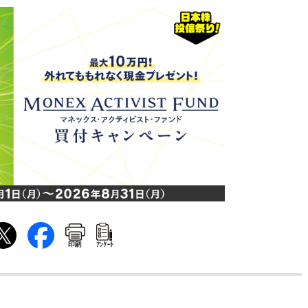
印刷
ｱﾝｹｰﾄ