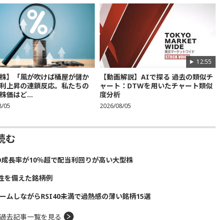
12:55
株】「風が吹けば桶屋が儲か
【動画解説】AIで探る 過去の類似チ
利上昇の連鎖反応。私たちの
ャート：DTWを用いたチャート類似
株価はど...
度分析
8/05
2026/08/05
読む
の成長率が10％超で配当利回りが高い大型株
性を備えた銘柄例
ームしながらRSI40未満で過熱感の薄い銘柄15選
過去記事一覧を見る