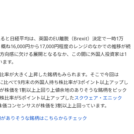
と日経平均は、英国のEU離脱（Brexit）決定で一時1万
ね16,000円から17,000円程度のレンジのなかでの推移が続
方向感に欠ける展開となるなか、この間に外国人投資家は1
います。
比率が大きく上昇した銘柄もみられます。そこで今回は
月末に比べて9月末の外国人持ち株比率が3ポイント以上アップし
が株価を1割以上上回り上値余地のありそうな銘柄をピック
株比率が5ポイント以上アップした
スクウェア・エニック
株価コンセンサスが株価を3割以上上回っています。
値がありそうな銘柄はこちらからチェック