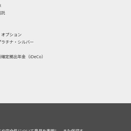
株
信託
・オプション
プラチナ・シルバー
確定拠出年金（iDeCo）
性や完全性について意見を表明し、また保証す