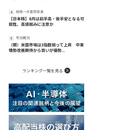
相場一点喜怒哀楽
【日本株】8月は前半高・後半安となる可
能性、高値掴みに注意か
市況概況
（朝）米国市場は3指数揃って上昇 中東
情勢改善期待から買いが優勢...
ランキング一覧を見る