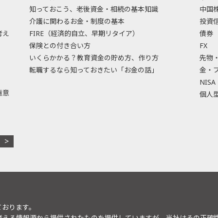
知っておこう、老後資金・相続の基本知識
中国
介護に関わるお金・制度の基本
投資
考え
FIRE（経済的自立、早期リタイア）
債券
保険との付き合い方
FX
いくらかかる？教育資金の貯め方、作り方
先物
転職するなら知っておきたい「お金の話」
金・
NISA
極意
個人型
ております。
考える情報源から提供されたものを提供していますが、当社はその正確