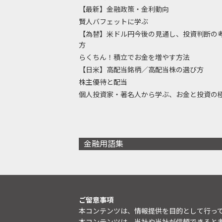
【最新】金融政策・金利動向
賢人バフェットに学ぶ
【為替】米ドル円今後の見通し、投資判断の
方
らくちん！積立でお金を増やす方法
【日米】高配当銘柄／高配当株の選び方
株主優待と配当
個人投資家・著名人から学ぶ、お金と投資の
金融用語集
ご留意事項
本コンテンツは、情報提供を目的として行っ
本コンテンツは、当社や当社が信頼できると