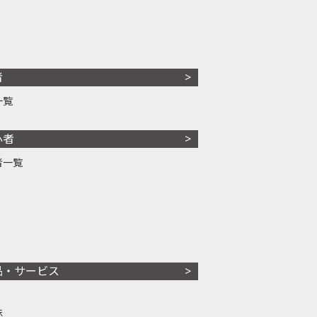
者
一覧
心者
者一覧
品・サービス
株