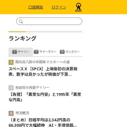
口座開設
ログイン
ランキング
デイリー
ウイークリー
マンスリー
岡元兵八郎の米国株マスターへの道
スペースＸ［SPCX］上場後初の決算発
表、数字は良かったが株価が下落...
吉田恒の為替デイリー
【為替】「異常な円安」と1995年「異常
な円高」
市況概況
（まとめ）日経平均は2,342円高の
66,300円で大幅続伸 AI・半導体銘...