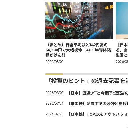
（まとめ）日経平均は2,342円高の
【日本
66,300円で大幅続伸 AI・半導体銘
る」金
柄がけん引
生活と
2026/08/05
2026/0
「投資のヒント」の過去記事を
2026/08/03
【日本】直近3年と今期予想配当
2026/07/31
【米国株】配当面での妙味と成長
2026/07/27
【日本株】TOPIXをアウトパフォ