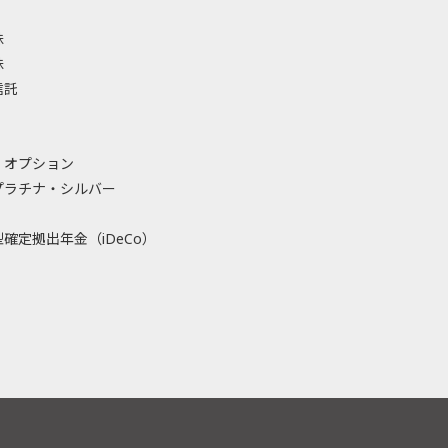
株
株
信託
・オプション
プラチナ・シルバー
確定拠出年金（iDeCo）