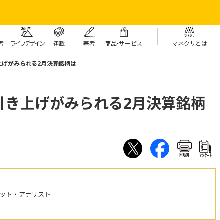
者
ライフデザイン
連載
著者
商
品・
サービス
マネクリとは
上げがみられる2月決算銘柄は
引き上げがみられる2月決算銘柄
印刷
ｱﾝｹｰﾄ
ケット・アナリスト