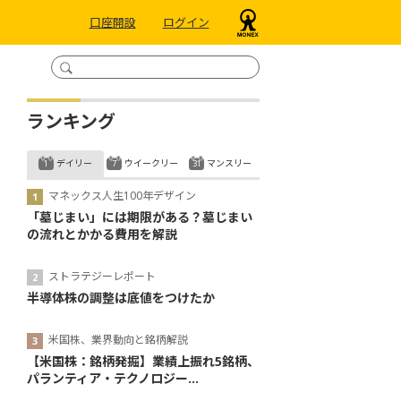
口座開設
ログイン
ランキング
デイリー
ウイークリー
マンスリー
マネックス人生100年デザイン
「墓じまい」には期限がある？墓じまい
の流れとかかる費用を解説
ストラテジーレポート
半導体株の調整は底値をつけたか
米国株、業界動向と銘柄解説
【米国株：銘柄発掘】業績上振れ5銘柄、
パランティア・テクノロジー...