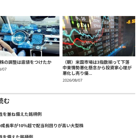
株の調整は底値をつけたか
（朝）米国市場は3指数揃って下落
中東情勢悪化懸念から投資家心理が
8/07
悪化し売り優...
2026/08/07
読む
性を兼ね備えた銘柄例
の成長率が10％超で配当利回りが高い大型株
性を備えた銘柄例