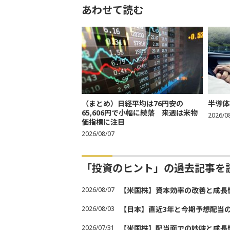
あわせて読む
（まとめ）日経平均は76円安の
半導体
65,606円で小幅に続落 来週は米物
2026/0
価指標に注目
2026/08/07
「投資のヒント」の過去記事を
2026/08/07
【米国株】資本効率の改善と成長
2026/08/03
【日本】直近3年と今期予想配当
2026/07/31
【米国株】配当面での妙味と成長