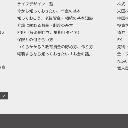
ライフデザイン一覧
株式
今から知っておきたい、年金の基本
米国
知っておこう、老後資金・相続の基本知識
中国
介護に関わるお金・制度の基本
投資
考え
FIRE（経済的自立、早期リタイア）
債券
保険との付き合い方
FX
いくらかかる？教育資金の貯め方、作り方
先物
転職するなら知っておきたい「お金の話」
金・
NISA
極意
個人型