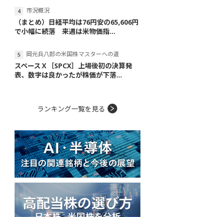
市況概況
（まとめ）日経平均は76円安の65,606円
で小幅に続落 来週は米物価指...
岡元兵八郎の米国株マスターへの道
スペースＸ［SPCX］上場後初の決算発
表、数字は良かったが株価が下落...
ランキング一覧を見る