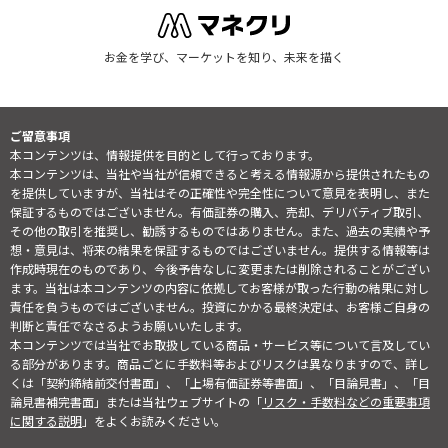
お金を学び、マーケットを知り、未来を描く
ご留意事項
本コンテンツは、情報提供を目的として行っております。
本コンテンツは、当社や当社が信頼できると考える情報源から提供されたもの
を提供していますが、当社はその正確性や完全性について意見を表明し、また
保証するものではございません。有価証券の購入、売却、デリバティブ取引、
その他の取引を推奨し、勧誘するものではありません。また、過去の実績や予
想・意見は、将来の結果を保証するものではございません。提供する情報等は
作成時現在のものであり、今後予告なしに変更または削除されることがござい
ます。当社は本コンテンツの内容に依拠してお客様が取った行動の結果に対し
責任を負うものではございません。投資にかかる最終決定は、お客様ご自身の
判断と責任でなさるようお願いいたします。
本コンテンツでは当社でお取扱している商品・サービス等について言及してい
る部分があります。商品ごとに手数料等およびリスクは異なりますので、詳し
くは「契約締結前交付書面」、「上場有価証券等書面」、「目論見書」、「目
論見書補完書面」または当社ウェブサイトの「
リスク・手数料などの重要事項
に関する説明
」をよくお読みください。