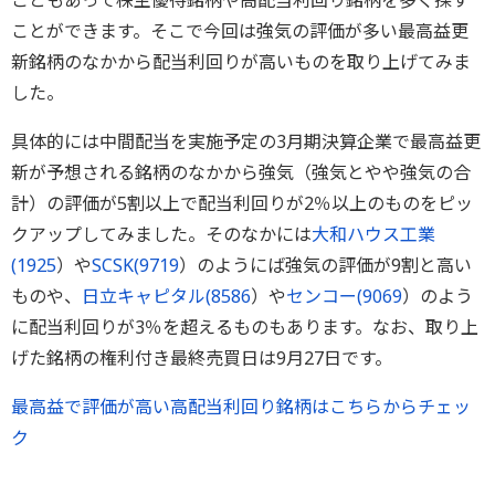
こともあって株主優待銘柄や高配当利回り銘柄を多く探す
ことができます。そこで今回は強気の評価が多い最高益更
新銘柄のなかから配当利回りが高いものを取り上げてみま
した。
具体的には中間配当を実施予定の3月期決算企業で最高益更
新が予想される銘柄のなかから強気（強気とやや強気の合
計）の評価が5割以上で配当利回りが2％以上のものをピッ
クアップしてみました。そのなかには
大和ハウス工業
(
1925
）や
SCSK(
9719
）のようにば強気の評価が9割と高い
ものや、
日立キャピタル(
8586
）や
センコー(
9069
）のよう
に配当利回りが3％を超えるものもあります。なお、取り上
げた銘柄の権利付き最終売買日は9月27日です。
最高益で評価が高い高配当利回り銘柄はこちらからチェッ
ク