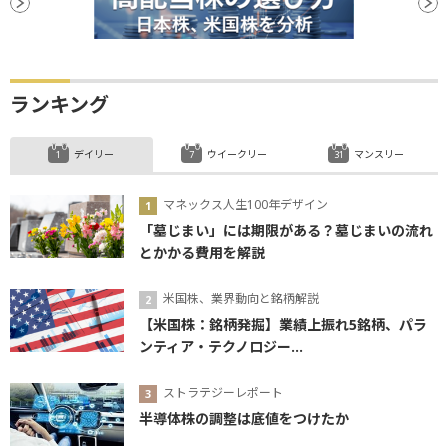
ランキング
デイリー
ウイークリー
マンスリー
マネックス人生100年デザイン
「墓じまい」には期限がある？墓じまいの流れ
とかかる費用を解説
米国株、業界動向と銘柄解説
【米国株：銘柄発掘】業績上振れ5銘柄、パラ
ンティア・テクノロジー...
ストラテジーレポート
半導体株の調整は底値をつけたか