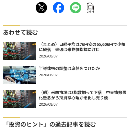
ｱﾝｹｰﾄ
あわせて読む
（まとめ）日経平均は76円安の65,606円で小幅
に続落 来週は米物価指標に注目
2026/08/07
半導体株の調整は底値をつけたか
2026/08/07
（朝）米国市場は3指数揃って下落 中東情勢悪
化懸念から投資家心理が悪化し売り優...
2026/08/07
「投資のヒント」の過去記事を読む