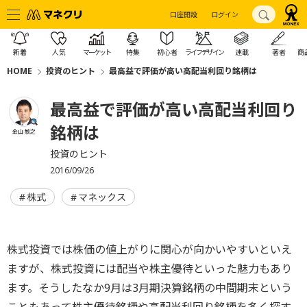
口座開設
ログイン
新着
人気
マーケット
特集
初心者
ライフデザイン
連載
著者
商
HOME
投資のヒント
最高益で評価が高い高配当利回り銘柄は
最高益で評価が高い高配当利回り
銘柄は
金山 敏之
投資のヒント
2016/09/26
株式
マネックス
株式投資では株価の値上がりに関心が向かいやすいといえ
ますが、株式投資には配当や株主優待といった魅力もあり
ます。そうしたなか9月は3月期決算銘柄の中間期末という