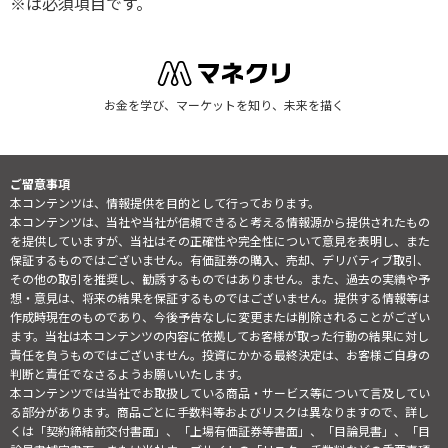
※は必須項目です。
お金を学び、マーケットを知り、未来を描く
ご留意事項
本コンテンツは、情報提供を目的として行っております。
本コンテンツは、当社や当社が信頼できると考える情報源から提供されたもの
を提供していますが、当社はその正確性や完全性について意見を表明し、また
保証するものではございません。有価証券の購入、売却、デリバティブ取引、
その他の取引を推奨し、勧誘するものではありません。また、過去の実績や予
想・意見は、将来の結果を保証するものではございません。提供する情報等は
作成時現在のものであり、今後予告なしに変更または削除されることがござい
ます。当社は本コンテンツの内容に依拠してお客様が取った行動の結果に対し
責任を負うものではございません。投資にかかる最終決定は、お客様ご自身の
判断と責任でなさるようお願いいたします。
本コンテンツでは当社でお取扱している商品・サービス等について言及してい
る部分があります。商品ごとに手数料等およびリスクは異なりますので、詳し
くは「契約締結前交付書面」、「上場有価証券等書面」、「目論見書」、「目