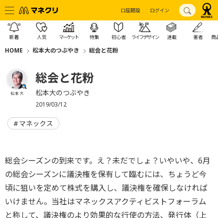
口座開設
ログイン
新着
人気
マーケット
特集
初心者
ライフデザイン
連載
著者
商
HOME
松本大のつぶやき
総会と花粉
総会と花粉
松本大のつぶやき
松本 大
2019/03/12
マネックス
総会シーズンの到来です。え？未だでしょ？いやいや、6月
の総会シーズンに議決権を保有して臨むには、ちょうど今
頃に狙いを定めて株式を購入し、議決権を確保しなければ
いけません。当社はマネックスアクティビストフォーラム
と称して、議決権のより効果的な行使の方法、発行体（上