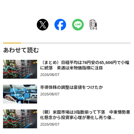
ｱﾝｹｰﾄ
あわせて読む
（まとめ）日経平均は76円安の65,606円で小幅
に続落 来週は米物価指標に注目
2026/08/07
半導体株の調整は底値をつけたか
2026/08/07
（朝）米国市場は3指数揃って下落 中東情勢悪
化懸念から投資家心理が悪化し売り優...
2026/08/07