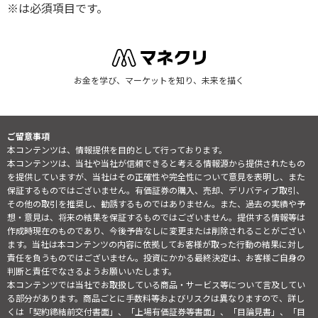
※は必須項目です。
お金を学び、マーケットを知り、未来を描く
ご留意事項
本コンテンツは、情報提供を目的として行っております。
本コンテンツは、当社や当社が信頼できると考える情報源から提供されたもの
を提供していますが、当社はその正確性や完全性について意見を表明し、また
保証するものではございません。有価証券の購入、売却、デリバティブ取引、
その他の取引を推奨し、勧誘するものではありません。また、過去の実績や予
想・意見は、将来の結果を保証するものではございません。提供する情報等は
作成時現在のものであり、今後予告なしに変更または削除されることがござい
ます。当社は本コンテンツの内容に依拠してお客様が取った行動の結果に対し
責任を負うものではございません。投資にかかる最終決定は、お客様ご自身の
判断と責任でなさるようお願いいたします。
本コンテンツでは当社でお取扱している商品・サービス等について言及してい
る部分があります。商品ごとに手数料等およびリスクは異なりますので、詳し
くは「契約締結前交付書面」、「上場有価証券等書面」、「目論見書」、「目