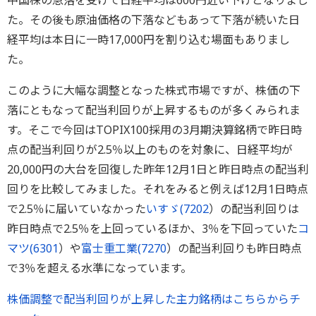
中国株の急落を受けて日経平均は600円近い下げとなりまし
た。その後も原油価格の下落などもあって下落が続いた日
経平均は本日に一時17,000円を割り込む場面もありまし
た。
このように大幅な調整となった株式市場ですが、株価の下
落にともなって配当利回りが上昇するものが多くみられま
す。そこで今回はTOPIX100採用の3月期決算銘柄で昨日時
点の配当利回りが2.5％以上のものを対象に、日経平均が
20,000円の大台を回復した昨年12月1日と昨日時点の配当利
回りを比較してみました。それをみると例えば12月1日時点
で2.5％に届いていなかった
いすゞ(
7202
）の配当利回りは
昨日時点で2.5％を上回っているほか、3％を下回っていた
コ
マツ(
6301
）や
富士重工業(
7270
）の配当利回りも昨日時点
で3％を超える水準になっています。
株価調整で配当利回りが上昇した主力銘柄はこちらからチ