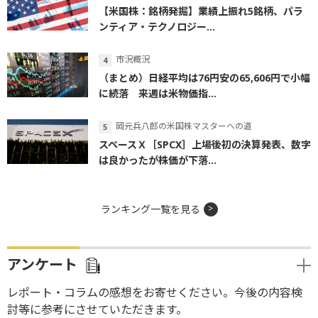
【米国株：銘柄発掘】業績上振れ5銘柄、パラ
ンティア・テクノロジー...
市況概況
（まとめ）日経平均は76円安の65,606円で小幅
に続落 来週は米物価指...
岡元兵八郎の米国株マスターへの道
スペースＸ［SPCX］上場後初の決算発表、数字
は良かったが株価が下落...
ランキング一覧を見る
アンケート
レポート・コラムの感想をお寄せください。今後の内容検
討等に参考にさせていただきます。