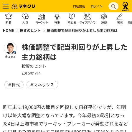
口座開設
ログイン
新着
人気
マーケット
特集
初心者
ライフデザイン
連載
著者
商
HOME
投資のヒント
株価調整で配当利回りが上昇した主力銘柄は
株価調整で配当利回りが上昇した
主力銘柄は
金山 敏之
投資のヒント
2016/01/14
株式
マネックス
昨年末に19,000円の節目を回復した日経平均ですが、年明
け以降大幅な調整となっています。今年最初の取引となっ
た4日は上海市場でサーキットブレーカーが発動されるなど