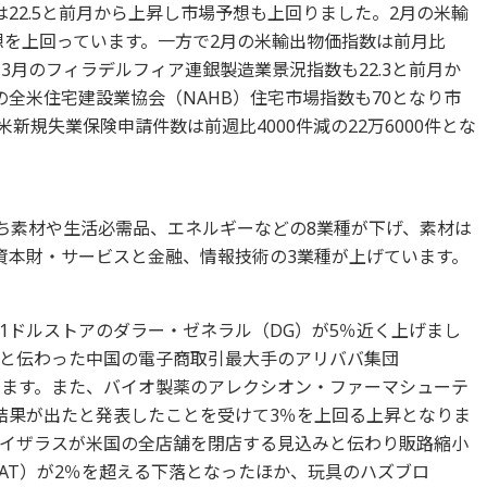
22.5と前月から上昇し市場予想も上回りました。2月の米輸
想を上回っています。一方で2月の米輸出物価指数は前月比
。3月のフィラデルフィア連銀製造業景況指数も22.3と前月か
全米住宅建設業協会（NAHB）住宅市場指数も70となり市
新規失業保険申請件数は前週比4000件減の22万6000件とな
のうち素材や生活必需品、エネルギーなどの8業種が下げ、素材は
資本財・サービスと金融、情報技術の3業種が上げています。
1ドルストアのダラー・ゼネラル（DG）が5％近く上げまし
と伝わった中国の電子商取引最大手のアリババ集団
ています。また、バイオ製薬のアレクシオン・ファーマシューテ
床結果が出たと発表したことを受けて3％を上回る上昇となりま
イザラスが米国の全店舗を閉店する見込みと伝わり販路縮小
AT）が2％を超える下落となったほか、玩具のハズブロ