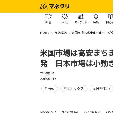
新着
人気
マーケット
特集
初心
HOME
市況概況
米国市場は高安まちまち ダウ
米国市場は高安まちま
発 日本市場は小動
市況概況
2018/03/16
株式
マネックス
日経平均
NYダウ： 24873.66 △115.54 （3/