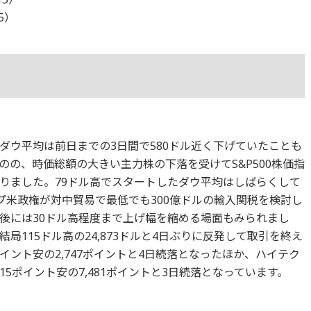
15）
ダウ平均は前日までの3日間で580ドル近く下げていたことも
の、時価総額の大きい主力株の下落を受けてS&P500株価指
りました。79ドル高でスタートしたダウ平均はしばらくして
プ米政権が対中貿易で最低でも300億ドルの輸入関税を検討し
後には30ドル高程度まで上げ幅を縮める場面もみられまし
局115ドル高の24,873ドルと4日ぶりに反発して取引を終え
ポイント安の2,747ポイントと4日続落となったほか、ハイテク
5ポイント安の7,481ポイントと3日続落となっています。