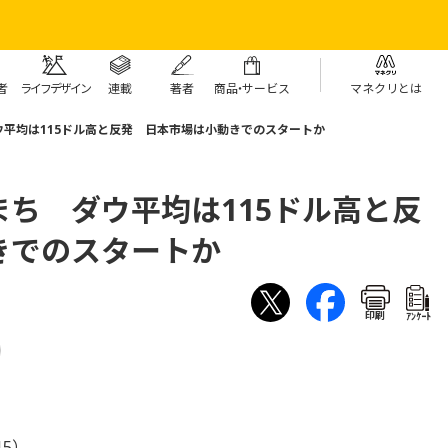
者
ライフデザイン
連載
著者
商
品・
サービス
マネクリとは
平均は115ドル高と反発 日本市場は小動きでのスタートか
ち ダウ平均は115ドル高と反
きでのスタートか
印刷
ｱﾝｹｰﾄ
15）