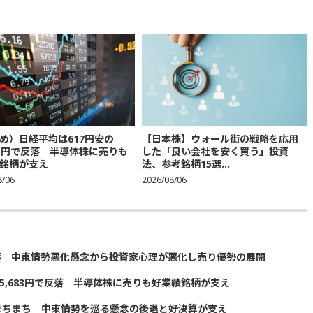
め）日経平均は617円安の
【日本株】ウォール街の戦略を応用
683円で反落 半導体株に売りも
した「良い会社を安く買う」投資
銘柄が支え
法、参考銘柄15選...
8/06
2026/08/06
落 中東情勢悪化懸念から投資家心理が悪化し売り優勢の展開
5,683円で反落 半導体株に売りも好業績銘柄が支え
まちまち 中東情勢を巡る懸念の後退と好決算が支え