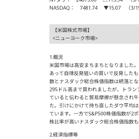
NASDAQ： 7481.74 ▼15.07 （3/
【米国株式市場】
<ニューヨーク市場>
1.概況
米国市場は高安まちまちとなりました。
あって自律反発狙いの買いで反発したもの
数とナスダック総合株価指数は続落とな
295ドル高まで買われましたが、トラン
ていると伝わると貿易摩擦が懸念され午
た。引けにかけて持ち直したダウ平均は結
ています。一方でS&P500株価指数が2
株比率が高いナスダック総合株価指数も1
2.経済指標等