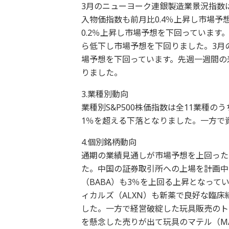
3月のニューヨーク連銀製造業景況指数は
入物価指数も前月比0.4％上昇し市場予
0.2％上昇し市場予想を下回っています
ら低下し市場予想を下回りました。3月の
場予想を下回っています。先週一週間の米
りました。
3.業種別動向
業種別S&P500株価指数は全11業種
1％を超える下落となりました。一方で
4.個別銘柄動向
通期の業績見通しが市場予想を上回った
た。中国の証券取引所への上場を計画中
（BABA）も3％を上回る上昇となっ
ィカルズ（ALXN）も新薬で良好な臨
した。一方で経営破綻した玩具販売のト
を懸念した売りが出て玩具のマテル（M