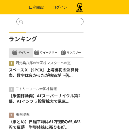
口座開設
ログイン
ランキング
デイリー
ウイークリー
マンスリー
岡元兵八郎の米国株マスターへの道
スペースＸ［SPCX］上場後初の決算発
表、数字は良かったが株価が下落...
モトリーフール米国株情報
【米国株動向】AIスーパーサイクル第2
幕、AIインフラ投資拡大で恩恵...
市況概況
（まとめ）日経平均は617円安の65,683
円で反落 半導体株に売りも好...