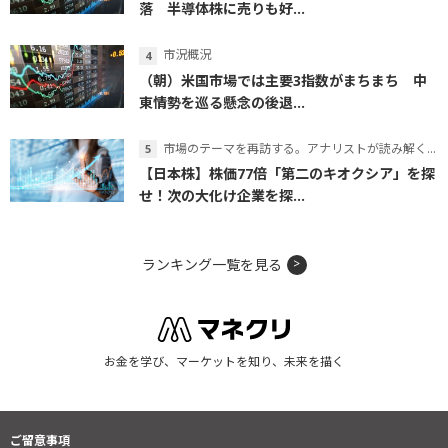
落 半導体株に売りも好...
市況概況
（朝）米国市場では主要3指数がまちまち 中
東情勢を巡る懸念の後退...
市場のテーマを再訪する。アナリストが読み解くテーマの本質
【日本株】株価77倍「第二のキオクシア」を探
せ！次の大化け企業を探...
ランキング一覧を見る
お金を学び、マーケットを知り、未来を描く
ご留意事項