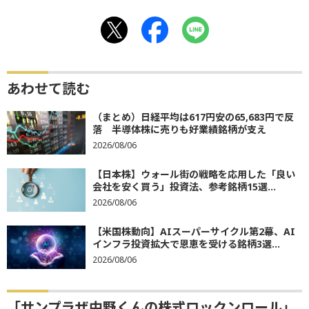
あわせて読む
（まとめ）日経平均は617円安の65,683円で反
落 半導体株に売りも好業績銘柄が支え
2026/08/06
【日本株】ウォール街の戦略を応用した「良い
会社を安く買う」投資法、参考銘柄15選...
2026/08/06
【米国株動向】AIスーパーサイクル第2幕、AI
インフラ投資拡大で恩恵を受ける銘柄3選...
2026/08/06
「サンプラザ中野くんの株式ロックンロール」