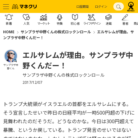
口座開設
ログイン
新着
人気
マーケット
特集
初心者
ライフデザイン
連載
著者
商
HOME
サンプラザ中野くんの株式ロックンロール
エルサレムが理由。サ
ンプラザ中野くんだー！
エルサレムが理由。サンプラザ中
野くんだー！
サンプラザ中
野くん
サンプラザ中野くんの株式ロックンロール
2017/12/07
トランプ大統領がイスラエルの首都をエルサレムにする。
そう宣言したせいで昨日の日経平均が一時500円超の下げに
見舞われたのだそうだ。どうなのかな。今日は300円超えて
暴騰、というか戻している。トランプ発言のせいではない