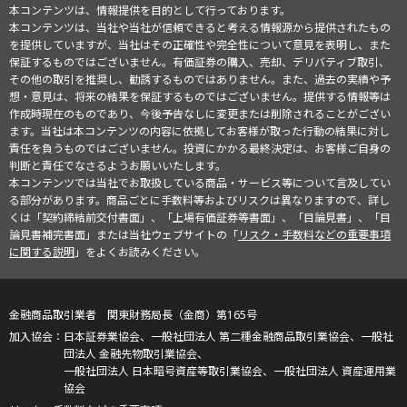
本コンテンツは、情報提供を目的として行っております。
本コンテンツは、当社や当社が信頼できると考える情報源から提供されたもの
を提供していますが、当社はその正確性や完全性について意見を表明し、また
保証するものではございません。有価証券の購入、売却、デリバティブ取引、
その他の取引を推奨し、勧誘するものではありません。また、過去の実績や予
想・意見は、将来の結果を保証するものではございません。提供する情報等は
作成時現在のものであり、今後予告なしに変更または削除されることがござい
ます。当社は本コンテンツの内容に依拠してお客様が取った行動の結果に対し
責任を負うものではございません。投資にかかる最終決定は、お客様ご自身の
判断と責任でなさるようお願いいたします。
本コンテンツでは当社でお取扱している商品・サービス等について言及してい
る部分があります。商品ごとに手数料等およびリスクは異なりますので、詳し
くは「契約締結前交付書面」、「上場有価証券等書面」、「目論見書」、「目
論見書補完書面」または当社ウェブサイトの「
リスク・手数料などの重要事項
に関する説明
」をよくお読みください。
金融商品取引業者 関東財務局長（金商）第165号
日本証券業協会、一般社団法人 第二種金融商品取引業協会、一般社
団法人 金融先物取引業協会、
一般社団法人 日本暗号資産等取引業協会、一般社団法人 資産運用業
協会