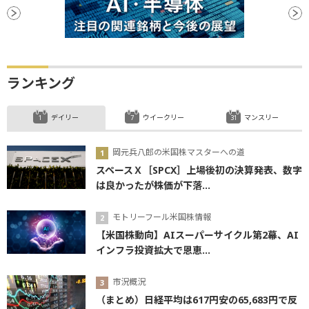
ランキング
デイリー
ウイークリー
マンスリー
岡元兵八郎の米国株マスターへの道
スペースＸ［SPCX］上場後初の決算発表、数字
は良かったが株価が下落...
モトリーフール米国株情報
【米国株動向】AIスーパーサイクル第2幕、AI
インフラ投資拡大で恩恵...
市況概況
（まとめ）日経平均は617円安の65,683円で反