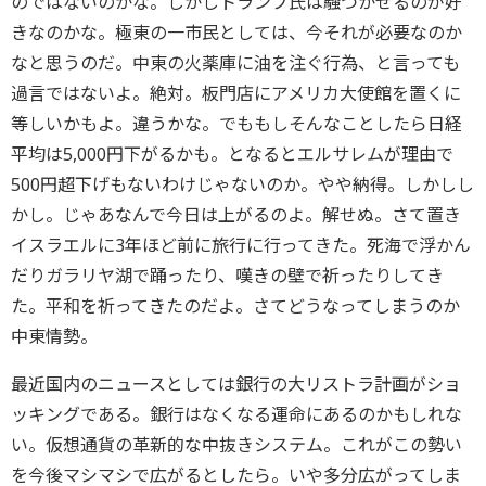
のではないのかな。しかしトランプ氏は騒つかせるのが好
きなのかな。極東の一市民としては、今それが必要なのか
なと思うのだ。中東の火薬庫に油を注ぐ行為、と言っても
過言ではないよ。絶対。板門店にアメリカ大使館を置くに
等しいかもよ。違うかな。でももしそんなことしたら日経
平均は5,000円下がるかも。となるとエルサレムが理由で
500円超下げもないわけじゃないのか。やや納得。しかしし
かし。じゃあなんで今日は上がるのよ。解せぬ。さて置き
イスラエルに3年ほど前に旅行に行ってきた。死海で浮かん
だりガラリヤ湖で踊ったり、嘆きの壁で祈ったりしてき
た。平和を祈ってきたのだよ。さてどうなってしまうのか
中東情勢。
最近国内のニュースとしては銀行の大リストラ計画がショ
ッキングである。銀行はなくなる運命にあるのかもしれな
い。仮想通貨の革新的な中抜きシステム。これがこの勢い
を今後マシマシで広がるとしたら。いや多分広がってしま