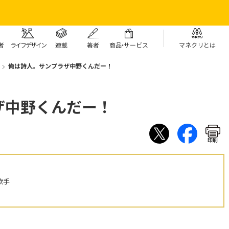
者
ライフデザイン
連載
著者
商
品・
サービス
マネクリとは
俺は詩人。サンプラザ中野くんだー！
ザ中野くんだー！
印刷
歌手