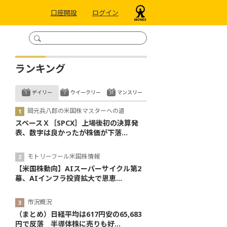
口座開設
ログイン
ランキング
デイリー
ウイークリー
マンスリー
岡元兵八郎の米国株マスターへの道
スペースＸ［SPCX］上場後初の決算発
表、数字は良かったが株価が下落...
モトリーフール米国株情報
【米国株動向】AIスーパーサイクル第2
幕、AIインフラ投資拡大で恩恵...
市況概況
（まとめ）日経平均は617円安の65,683
円で反落 半導体株に売りも好...