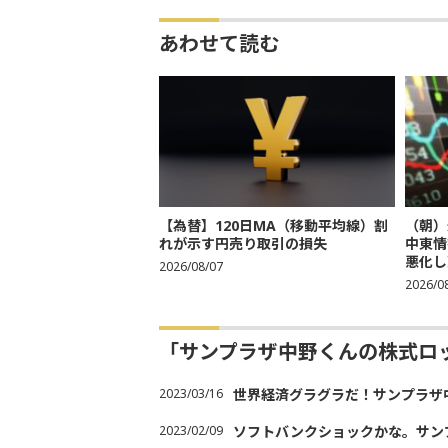
あわせて読む
【為替】120日MA（移動平均線）割
（朝）
れが示す円売り取引の損失
中東情
悪化し売
2026/08/07
2026/0
「サンプラザ中野くんの株式ロ
2023/03/16
世界経済グラグラだ！サンプラザ
2023/02/09
ソフトバンクショックかな。サン