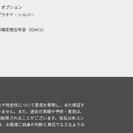
・オプション
プラチナ・シルバー
確定拠出年金（iDeCo）
性や完全性について意見を表明し、また保証す
りません。また、過去の実績や予想・意見は、
は削除されることがございます。当社は本コン
は、お客様ご自身の判断と責任でなさるようお