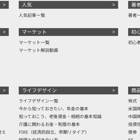
人気
著
人気記事一覧
著者
マーケット
初
マーケット一覧
初心
マーケット解説動画
ライフデザイン
商
ライフデザイン一覧
株式
今から知っておきたい、年金の基本
米国
知っておこう、老後資金・相続の基本知識
中国
介護に関わるお金・制度の基本
投資
考え
FIRE（経済的自立、早期リタイア）
債券
保険との付き合い方
FX