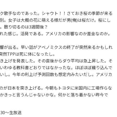
ク歌手なのであった。シャウト！！さておき桜の季節が来る
別。女子は大概の花に萌える様だが男(俺)は桜だけ。桜にし
。散り切るのは3週間後？
れた感じ。活発である。アメリカの影響なのか差金なのか。
響が出る。早い話がアベノミクスの終了が突然来るかもしれ
突然TPPは死に体になったし。
き上げを発表した。その直後からダウ平均は急上昇した。そ
いわゆる教科書どおりではなかったな。ほぼほぼ織り込んで
いし。今年の利上げ予測回数も想定内みたいだし。アメリカ
カが日本を突き上げる。今朝もトヨタに米国内に工場作らな
かきっと言うんじゃないかな。何かと落ち着かない昨今で
:30〜生放送