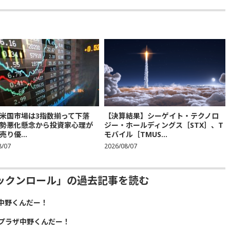
米国市場は3指数揃って下落
【決算結果】シーゲイト・テクノロ
勢悪化懸念から投資家心理が
ジー・ホールディングス［STX］、T
り優...
モバイル［TMUS...
8/07
2026/08/07
ックンロール」の過去記事を読む
中野くんだー！
プラザ中野くんだー！