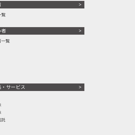
者
一覧
心者
者一覧
品・サービス
株
株
信託