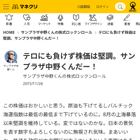
口座開設
ログイン
新着
人気
マーケット
特集
初心者
ライフデザイン
連載
著者
商
HOME
サンプラザ中野くんの株式ロックンロール
テロにも負けず株価は
堅調。サンプラザ中野くんだー！
テロにも負けず株価は堅調。サン
プラザ中野くんだー！
サンプラザ中
野くん
サンプラザ中野くんの株式ロックンロール
2015/11/26
この株価はおかしいと思う。原油も下げてるしバルチック
海運指数は最低の最低まで下げているのに。8月の上海暴落
以来堅調を維持している。変ではないのかな。日本の景気
を表す数字もよろしくないのに無視され気味。まあいい