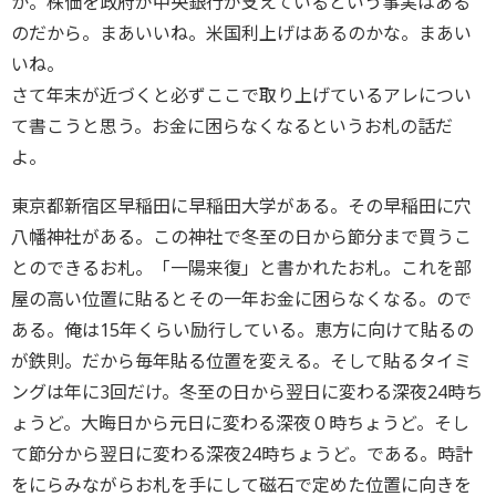
か。株価を政府が中央銀行が支えているという事実はある
のだから。まあいいね。米国利上げはあるのかな。まあい
いね。
さて年末が近づくと必ずここで取り上げているアレについ
て書こうと思う。お金に困らなくなるというお札の話だ
よ。
東京都新宿区早稲田に早稲田大学がある。その早稲田に穴
八幡神社がある。この神社で冬至の日から節分まで買うこ
とのできるお札。「一陽来復」と書かれたお札。これを部
屋の高い位置に貼るとその一年お金に困らなくなる。ので
ある。俺は15年くらい励行している。恵方に向けて貼るの
が鉄則。だから毎年貼る位置を変える。そして貼るタイミ
ングは年に3回だけ。冬至の日から翌日に変わる深夜24時ち
ょうど。大晦日から元日に変わる深夜０時ちょうど。そし
て節分から翌日に変わる深夜24時ちょうど。である。時計
をにらみながらお札を手にして磁石で定めた位置に向きを