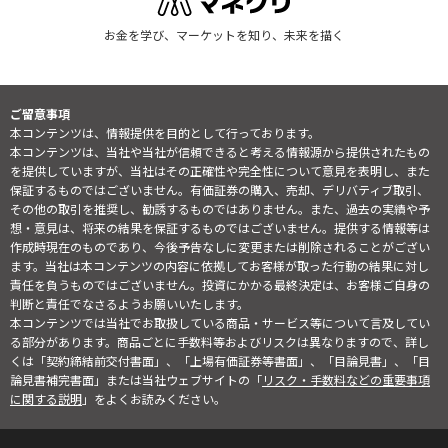
お金を学び、マーケットを知り、未来を描く
ご留意事項
本コンテンツは、情報提供を目的として行っております。
本コンテンツは、当社や当社が信頼できると考える情報源から提供されたもの
を提供していますが、当社はその正確性や完全性について意見を表明し、また
保証するものではございません。有価証券の購入、売却、デリバティブ取引、
その他の取引を推奨し、勧誘するものではありません。また、過去の実績や予
想・意見は、将来の結果を保証するものではございません。提供する情報等は
作成時現在のものであり、今後予告なしに変更または削除されることがござい
ます。当社は本コンテンツの内容に依拠してお客様が取った行動の結果に対し
責任を負うものではございません。投資にかかる最終決定は、お客様ご自身の
判断と責任でなさるようお願いいたします。
本コンテンツでは当社でお取扱している商品・サービス等について言及してい
る部分があります。商品ごとに手数料等およびリスクは異なりますので、詳し
くは「契約締結前交付書面」、「上場有価証券等書面」、「目論見書」、「目
論見書補完書面」または当社ウェブサイトの「
リスク・手数料などの重要事項
に関する説明
」をよくお読みください。