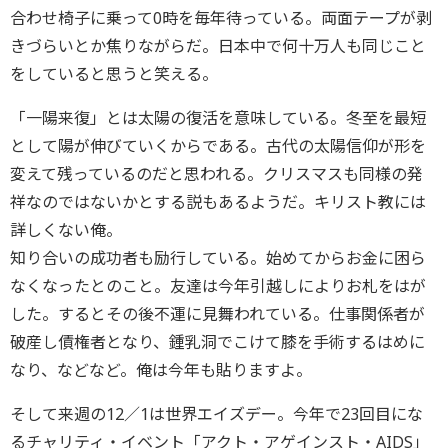
合わせ椅子に乗って0時を毎年待っている。両面テープが剥
きづらいとか焦りながらだ。日本中で何十万人も同じこと
をしていると思うと笑える。
「一陽来復」とは太陽の復活を意味している。冬至を最短
として陽が伸びていくからである。古代の太陽信仰が形を
変えて残っているのだと思われる。クリスマスも同様の発
祥なのではないかとする説もあるようだ。キリスト教には
詳しくない俺。
知り合いの成功者も励行している。始めてからお金に困ら
なくなったとのこと。友達は今年引越しによりお札をはが
した。するとその後不運に見舞われている。仕事関係者が
破産し債権者となり、鍾乳洞でこけて膝を手術するはめに
なり、などなど。俺は今年も貼りますよ。
そして来週の12／1は世界エイズデー。今年で23回目にな
るチャリティ・イベント「アクト・アゲインスト・AIDS」