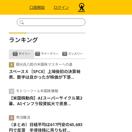
口座開設
ログイン
ランキング
デイリー
ウイークリー
マンスリー
岡元兵八郎の米国株マスターへの道
スペースＸ［SPCX］上場後初の決算発
表、数字は良かったが株価が下落...
モトリーフール米国株情報
【米国株動向】AIスーパーサイクル第2
幕、AIインフラ投資拡大で恩恵...
市況概況
（まとめ）日経平均は617円安の65,683
円で反落 半導体株に売りも好...