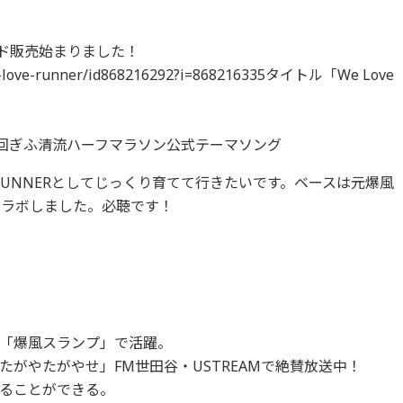
ロード販売始まりました！
/we-love-runner/id868216292?i=868216335タイトル「We Love
四回ぎふ清流ハーフマラソン公式テーマソング
のRUNNERとしてじっくり育てて行きたいです。ベースは元爆風
コラボしました。必聴です！
「爆風スランプ」で活躍。
がやたがやせ」FM世田谷・USTREAMで絶賛放送中！
ることができる。