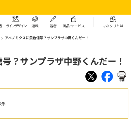
者
ライフデザイン
連載
著者
商
品・
サービス
マネクリとは
アベノミクスに黄色信号？サンプラザ中野くんだー！
信号？サンプラザ中野くんだー！
印刷
歌手