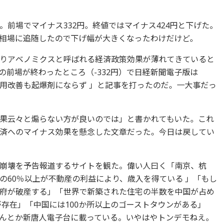
前場でマイナス332円。終値ではマイナス424円と下げた。
相場に追随したので下げ幅が大きくなったわけだけど。
りアベノミクスと呼ばれる経済政策効果が薄れてきていると
の前場が終わったところ（-332円）で日経新聞電子版は
用改善も起爆剤にならず 」と記事を打ったのだ。一大事だっ
果云々と煽らない方が良いのでは」と書かれてもいた。これ
済へのマイナス効果を懸念した文章だった。今日は戻してい
崩壊を予告報道するサイトを観た。偉い人曰く「南京、杭
の60％以上が不動産の利益により、歳入を得ている 」「もし
府が破産する」「世界で新築された住宅の半数を中国が占め
が存在」「中国には100か所以上のゴーストタウンがある」
なんとか新唐人電子台に載っている。いやはやトンデモねえ。