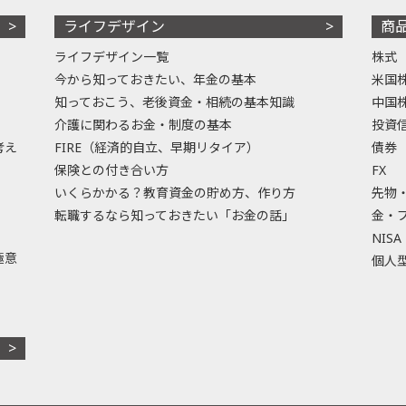
ライフデザイン
商
ライフデザイン一覧
株式
今から知っておきたい、年金の基本
米国
知っておこう、老後資金・相続の基本知識
中国
介護に関わるお金・制度の基本
投資
考え
FIRE（経済的自立、早期リタイア）
債券
保険との付き合い方
FX
いくらかかる？教育資金の貯め方、作り方
先物
転職するなら知っておきたい「お金の話」
金・
NISA
極意
個人型