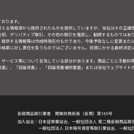
ております。
考える情報源から提供されたものを提供していますが、当社はその正確
売却、デリバティブ取引、その他の取引を推奨し、勧誘するものではあ
。提供する情報等は作成時現在のものであり、今後予告なしに変更また
の結果に対し責任を負うものではございません。投資にかかる最終決定
・サービス等について言及している部分があります。商品ごとに手数料
書面」、「目論見書」、「目論見書補完書面」または当社ウェブサイト
金融商品取引業者 関東財務局長（金商）第165号
日本証券業協会、一般社団法人 第二種金融商品取
一般社団法人 日本暗号資産等取引業協会、一般社