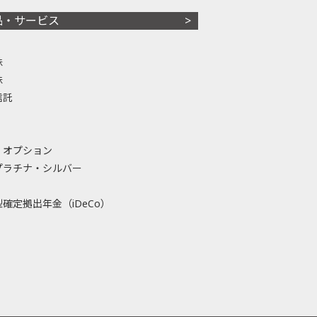
品・サービス
株
株
信託
・オプション
プラチナ・シルバー
確定拠出年金（iDeCo）