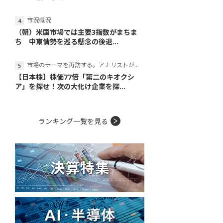
市況概況
（朝）米国市場では主要3指数がまちま
ち 中東情勢を巡る懸念の後退...
市場のテーマを再訪する。アナリストが読み解くテーマの本質
【日本株】株価77倍「第二のキオクシ
ア」を探せ！次の大化け企業を探...
ランキング一覧を見る