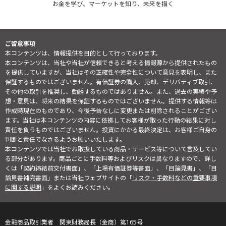
お金を学び、マーケットを知り、未来を描く
ご留意事項
本コンテンツは、情報提供を目的として行っております。
本コンテンツは、当社や当社が信頼できると考える情報源から提供されたもの
を提供していますが、当社はその正確性や完全性について意見を表明し、また
保証するものではございません。有価証券の購入、売却、デリバティブ取引、
その他の取引を推奨し、勧誘するものではありません。また、過去の実績や予
想・意見は、将来の結果を保証するものではございません。提供する情報等は
作成時現在のものであり、今後予告なしに変更または削除されることがござい
ます。当社は本コンテンツの内容に依拠してお客様が取った行動の結果に対し
責任を負うものではございません。投資にかかる最終決定は、お客様ご自身の
判断と責任でなさるようお願いいたします。
本コンテンツでは当社でお取扱している商品・サービス等について言及してい
る部分があります。商品ごとに手数料等およびリスクは異なりますので、詳し
くは「契約締結前交付書面」、「上場有価証券等書面」、「目論見書」、「目
論見書補完書面」または当社ウェブサイトの「
リスク・手数料などの重要事項
に関する説明
」をよくお読みください。
金融商品取引業者 関東財務局長（金商）第165号