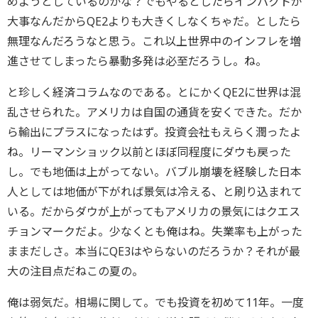
めようとしているのかな？でもやるとしたらインパクトが
大事なんだからQE2よりも大きくしなくちゃだ。としたら
無理なんだろうなと思う。これ以上世界中のインフレを増
進させてしまったら暴動多発は必至だろうし。ね。
と珍しく経済コラムなのである。とにかくQE2に世界は混
乱させられた。アメリカは自国の通貨を安くできた。だか
ら輸出にプラスになったはず。投資会社もえらく潤ったよ
ね。リーマンショック以前とほぼ同程度にダウも戻った
し。でも地価は上がってない。バブル崩壊を経験した日本
人としては地価が下がれば景気は冷える、と刷り込まれて
いる。だからダウが上がってもアメリカの景気にはクエス
チョンマークだよ。少なくとも俺はね。失業率も上がった
ままだしさ。本当にQE3はやらないのだろうか？それが最
大の注目点だねこの夏の。
俺は弱気だ。相場に関して。でも投資を初めて11年。一度