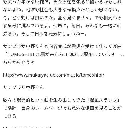
も笑った年がない俺だ。だから逆を張ると儲かるかもしれ
ないよね。地球も社会も大きな転換点だとしか思えない。
今。どう動けば良いのか。全く見えません。でも相変わら
ず果敢に挑んでいるよ。相場に。毎日。みんなも一緒に頑
張ろう。そして日本を元気にしようねー。
サンプラザ中野くんと向谷実氏が震災を受けて作った楽曲
「TOMOSHIBI-地震が来たら-」無料で配布しています こ
ちらからどうぞ
http://www.mukaiyaclub.com/music/tomoshibi/
サンプラザ中野くん
数々の爆発的ヒット曲を生み出してきた「爆風スランプ」
で活躍。自身のホームページでも意外な側面を見ることが
できる。