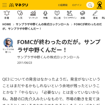
口座開設
ログイン
新着
人気
マーケット
特集
初心者
ライフデザイン
連載
著者
商
HOME
サンプラザ中野くんの株式ロックンロール
FOMCが終わったのだ
が。サンプラザ中野くんだー！
FOMCが終わったのだが。サンプ
ラザ中野くんだー！
サンプラザ中
野くん
サンプラザ中野くんの株式ロックンロール
2011/06/23
QE3 についての発言はなかったようだ。発言がないという
ことはまだやるかもしれないという余地が残ったというこ
とかな？「やらない」「必要ない」とは言っていないから
ね。為替の口先介入みたいなもので、市場の動きを見て決