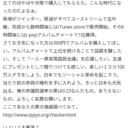
立てのほやほや状態で購入してもらえた。こんな時代にな
ったのだよなぁ。
発端がツイッター。経過がすべてユーストリームで生中
継。完成から数時間後にはiTunes storeで販売開始。その6
時間後にはJ-popアルバムチャートで1位獲得。
さておき気になった方は300円でアルバムを購入してほし
い。アルバムチャートで上位を続けることで話題を醸した
い。そして「一人一票実現国民会議」を応援したい。友達
にプレゼントとして贈りつけても欲しい。楽しい１００100
万人デモをしよう。日本でもソーシャル革命を起こそう。
当たり前の参政の権利を手に入れよう。きっと日本も元気
出る。俺の参議院選挙の票は0.23なんだもの。ありえない
もの。よろしく拡散お願いします。
ここであなたの票の価値調べてみて。
http://www.ippyo.org/checker.html
いよいよ大暴落？