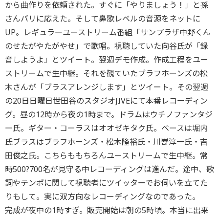
から曲作りを依頼された。すぐに「やりましょう！」と孫
さんバリに応えた。そして鼻歌レベルの音源をネットに
UP。レギュラーユーストリーム番組「サンプラザ中野くん
のせたがやたがやせ」で歌唱。視聴していた向谷氏が「録
音しようよ」とツイート。翌週デモ作成。作成工程をユー
ストリームで生中継。それを観ていたブラフホーンズの松
木さんが「ブラスアレンジします」とツイート。その翌週
の20日日曜日世田谷のスタジオJIVEにて本番レコーディン
グ。昼の12時から夜の1時まで。ドラムはウチノファンタジ
ー氏。ギター・コーラスはオオゼキタク氏。ベースは堀内
氏ブラスはブラフホーンズ・松木隆裕氏・川嵜淳一氏・吉
田俊之氏。こちらももちろんユーストリームで生中継。常
時500?700名が見守る中レコーディングは進んだ。途中、歌
詞やテンポに関して視聴者にツイッターでお伺いを立てた
りもして。実に双方向なレコーディングなのであった。
完成が夜中の1時すぎ。販売開始は朝の5時頃。本当に出来