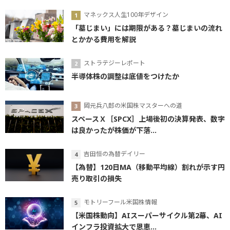
マネックス人生100年デザイン
「墓じまい」には期限がある？墓じまいの流れ
とかかる費用を解説
ストラテジーレポート
半導体株の調整は底値をつけたか
岡元兵八郎の米国株マスターへの道
スペースＸ［SPCX］上場後初の決算発表、数字
は良かったが株価が下落...
吉田恒の為替デイリー
【為替】120日MA（移動平均線）割れが示す円
売り取引の損失
モトリーフール米国株情報
【米国株動向】AIスーパーサイクル第2幕、AI
インフラ投資拡大で恩恵...