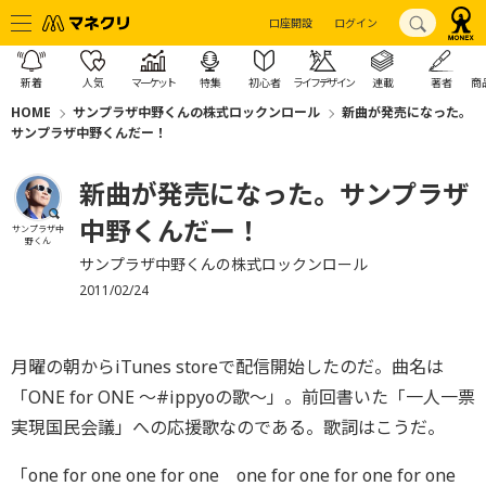
口座開設
ログイン
新着
人気
マーケット
特集
初心者
ライフデザイン
連載
著者
商
HOME
サンプラザ中野くんの株式ロックンロール
新曲が発売になった。
サンプラザ中野くんだー！
新曲が発売になった。サンプラザ
中野くんだー！
サンプラザ中
野くん
サンプラザ中野くんの株式ロックンロール
2011/02/24
月曜の朝からiTunes storeで配信開始したのだ。曲名は
「ONE for ONE ～#ippyoの歌～」。前回書いた「一人一票
実現国民会議」への応援歌なのである。歌詞はこうだ。
「one for one one for one one for one for one for one