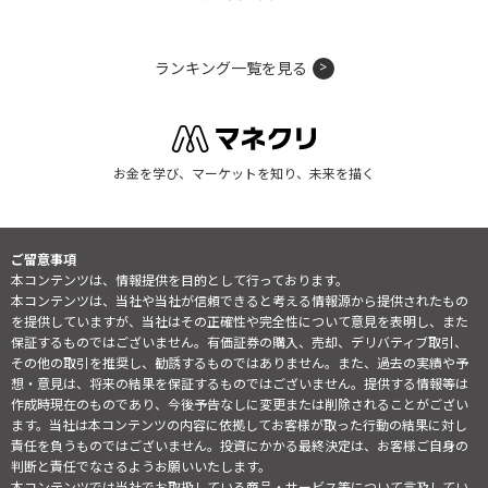
ランキング一覧を見る
お金を学び、マーケットを知り、未来を描く
ご留意事項
本コンテンツは、情報提供を目的として行っております。
本コンテンツは、当社や当社が信頼できると考える情報源から提供されたもの
を提供していますが、当社はその正確性や完全性について意見を表明し、また
保証するものではございません。有価証券の購入、売却、デリバティブ取引、
その他の取引を推奨し、勧誘するものではありません。また、過去の実績や予
想・意見は、将来の結果を保証するものではございません。提供する情報等は
作成時現在のものであり、今後予告なしに変更または削除されることがござい
ます。当社は本コンテンツの内容に依拠してお客様が取った行動の結果に対し
責任を負うものではございません。投資にかかる最終決定は、お客様ご自身の
判断と責任でなさるようお願いいたします。
本コンテンツでは当社でお取扱している商品・サービス等について言及してい