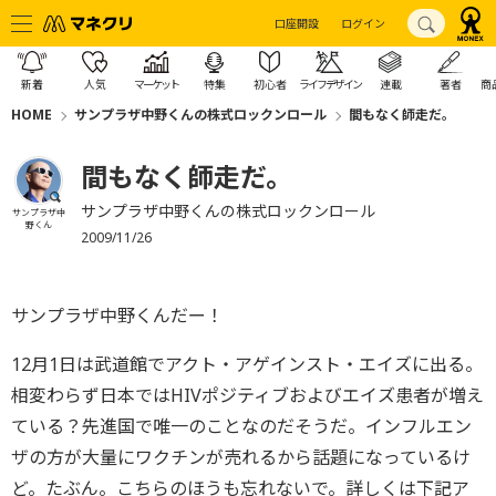
口座開設
ログイン
新着
人気
マーケット
特集
初心者
ライフデザイン
連載
著者
商
HOME
サンプラザ中野くんの株式ロックンロール
間もなく師走だ。
間もなく師走だ。
サンプラザ中野くんの株式ロックンロール
サンプラザ中
野くん
2009/11/26
サンプラザ中野くんだー！
12月1日は武道館でアクト・アゲインスト・エイズに出る。
相変わらず日本ではHIVポジティブおよびエイズ患者が増え
ている？先進国で唯一のことなのだそうだ。インフルエン
ザの方が大量にワクチンが売れるから話題になっているけ
ど。たぶん。こちらのほうも忘れないで。詳しくは下記ア