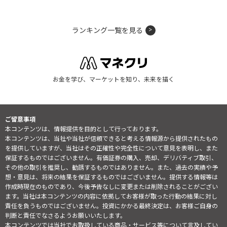
ランキング一覧を見る
お金を学び、マーケットを知り、未来を描く
ご留意事項
本コンテンツは、情報提供を目的として行っております。
本コンテンツは、当社や当社が信頼できると考える情報源から提供されたもの
を提供していますが、当社はその正確性や完全性について意見を表明し、また
保証するものではございません。有価証券の購入、売却、デリバティブ取引、
その他の取引を推奨し、勧誘するものではありません。また、過去の実績や予
想・意見は、将来の結果を保証するものではございません。提供する情報等は
作成時現在のものであり、今後予告なしに変更または削除されることがござい
ます。当社は本コンテンツの内容に依拠してお客様が取った行動の結果に対し
責任を負うものではございません。投資にかかる最終決定は、お客様ご自身の
判断と責任でなさるようお願いいたします。
本コンテンツでは当社でお取扱している商品・サービス等について言及してい