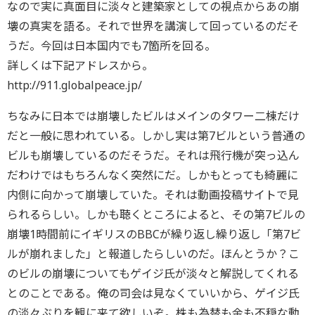
なので実に真面目に淡々と建築家としての視点からあの崩
壊の真実を語る。それで世界を講演して回っているのだそ
うだ。今回は日本国内でも7箇所を回る。
詳しくは下記アドレスから。
http://911.globalpeace.jp/
ちなみに日本では崩壊したビルはメインのタワー二棟だけ
だと一般に思われている。しかし実は第7ビルという普通の
ビルも崩壊しているのだそうだ。それは飛行機が突っ込ん
だわけではもちろんなく突然にだ。しかもとっても綺麗に
内側に向かって崩壊していた。それは動画投稿サイトで見
られるらしい。しかも聴くところによると、その第7ビルの
崩壊1時間前にイギリスのBBCが繰り返し繰り返し「第7ビ
ルが崩れました」と報道したらしいのだ。ほんとうか？こ
のビルの崩壊についてもゲイジ氏が淡々と解説してくれる
とのことである。俺の司会は見なくていいから、ゲイジ氏
の淡々ぶりを観に来て欲しいぞ。株も為替も金も不穏な動