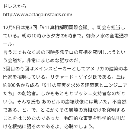
ドレスから。
http://www.actagainstaids.com/
12月5日は第3回「911真相解明国際会議」。司会を担当し
ている。朝の10時から夕方の6時まで。御茶ノ水の全電通ホ
ール。
言うまでもなくあの同時多発テロの真相を究明しようとい
う会議だ。非常にまじめな話なのだ。
3回目の今回はメインスピーカーとしてアメリカの建築の専
門家を招聘している。リチャード・ゲイジ氏である。氏は
約900名から成る「911の真実を求める建築家とエンジニア
たち」の創始者。しかももともとブッシュ支持者なのだと
いう。そんな氏も あのビルの崩壊映像には驚いた。不自然
である、と。で、とにかくその崩壊の真相だけを究明する
ことをはじめたのであった。物理的な事実を科学的法則だ
けを根拠に語るのであるよ。必聴でしょう。