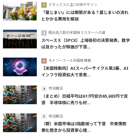
マネックス人生100年デザイン
「墓じまい」には期限がある？墓じまいの流れ
とかかる費用を解説
岡元兵八郎の米国株マスターへの道
スペースＸ［SPCX］上場後初の決算発表、数字
は良かったが株価が下落...
モトリーフール米国株情報
【米国株動向】AIスーパーサイクル第2幕、AI
インフラ投資拡大で恩恵...
市況概況
（まとめ）日経平均は617円安の65,683円で反
落 半導体株に売りも好...
市況概況
（朝）米国市場は3指数揃って下落 中東情勢
悪化懸念から投資家心理...