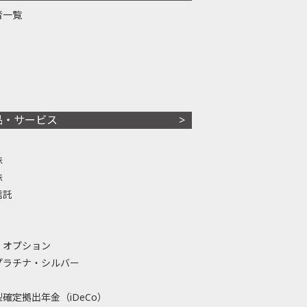
者一覧
品・サービス
株
株
信託
・オプション
プラチナ・シルバー
確定拠出年金（iDeCo）