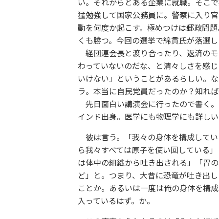
い。それからとある企業に就職。そこで
猛勉強して国家公務員に。警察に入り官
動を何度か起こす。極めつけは郵政問題
くも勝つ。今回の選挙で綿貫氏が落選し
経団連会長と渡り合ったり、返済のモ
わっていないのだな、と清々しさを感じ
いけない」ということがあるらしい。な
ラ。本当に自民党員だったのか？知れば
先日面白い講演会に行ったので書く。デ
インド出身。医学にも物理学にも詳しい
彼は言う。「我々の身体を構成してい
ら我々すべては原子を使い回している」
は体中の組織から吐き出される」「胃の
ど」と。つまり、大昔に恐竜が吐き出し
ことか。あるいは一度は俺の身体を構成
入っているはず。か。