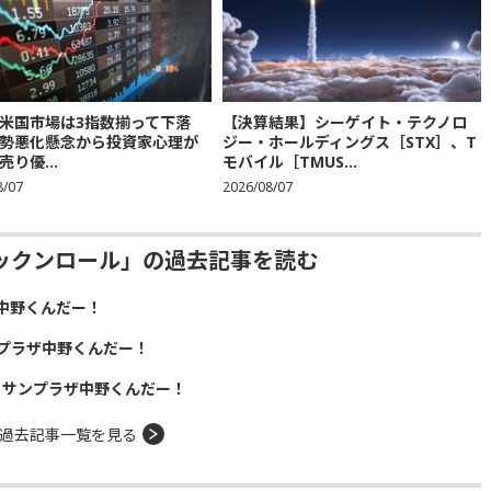
米国市場は3指数揃って下落
【決算結果】シーゲイト・テクノロ
勢悪化懸念から投資家心理が
ジー・ホールディングス［STX］、T
り優...
モバイル［TMUS...
8/07
2026/08/07
ックンロール」の過去記事を読む
中野くんだー！
プラザ中野くんだー！
！サンプラザ中野くんだー！
過去記事一覧を見る