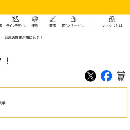
者
ライフデザイン
連載
著者
商
品・
サービス
マネクリとは
台風の影響が俺にも？！
？！
印刷
歌手