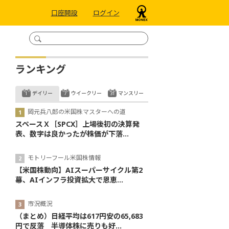
口座開設
ログイン
ランキング
デイリー
ウイークリー
マンスリー
岡元兵八郎の米国株マスターへの道
スペースＸ［SPCX］上場後初の決算発
表、数字は良かったが株価が下落...
モトリーフール米国株情報
【米国株動向】AIスーパーサイクル第2
幕、AIインフラ投資拡大で恩恵...
市況概況
（まとめ）日経平均は617円安の65,683
円で反落 半導体株に売りも好...