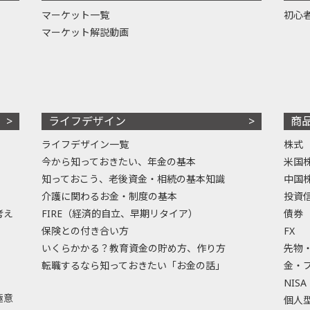
マーケット一覧
初心
マーケット解説動画
ライフデザイン
商
ライフデザイン一覧
株式
今から知っておきたい、年金の基本
米国
知っておこう、老後資金・相続の基本知識
中国
介護に関わるお金・制度の基本
投資
考え
FIRE（経済的自立、早期リタイア）
債券
保険との付き合い方
FX
いくらかかる？教育資金の貯め方、作り方
先物
転職するなら知っておきたい「お金の話」
金・
NISA
極意
個人型