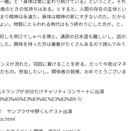
一緒」と「身体は常に変わり続けている」ということ。それ
5歳のときの気持ちはある。とすると、人間の存在の主体とい
まり精神は永遠だ。身体は精神の家にすぎないのだ。だから
よい。物質にとらわれる時代はもう終わりにした方が。と。
何しろ早口でしゃべる博士。通訳の日本語も難しいし。話の
した。興味を持った方は著書がたくさんあるので読んでみて
ンスが流れた。羽田に着けることを祈る。だって今夜はマネ
のだもの。参加したいし。関係者の皆様、おめでとうございま
風スランプが30分だけチャリティコンサートに出演
%E3%83%A5%E3%83%BC%E3%82%B9-1/
E で サンプラザ中野くんゲスト出演
pc.html