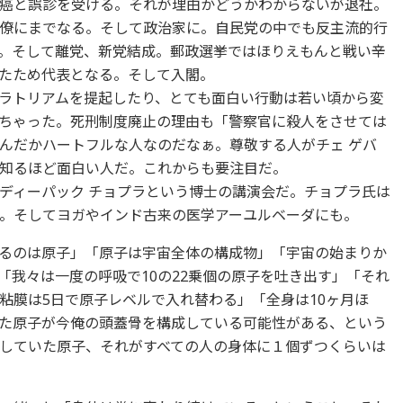
癌と誤診を受ける。それが理由かどうかわからないが退社。
僚にまでなる。そして政治家に。自民党の中でも反主流的行
。そして離党、新党結成。郵政選挙ではほりえもんと戦い辛
たため代表となる。そして入閣。
ラトリアムを提起したり、とても面白い行動は若い頃から変
ちゃった。死刑制度廃止の理由も「警察官に殺人をさせては
んだかハートフルな人なのだなぁ。尊敬する人がチェ ゲバ
知るほど面白い人だ。これからも要注目だ。
ィーパック チョプラという博士の講演会だ。チョプラ氏は
。そしてヨガやインド古来の医学アーユルベーダにも。
るのは原子」「原子は宇宙全体の構成物」「宇宙の始まりか
「我々は一度の呼吸で10の22乗個の原子を吐き出す」「それ
粘膜は5日で原子レベルで入れ替わる」「全身は10ヶ月ほ
た原子が今俺の頭蓋骨を構成している可能性がある、という
していた原子、それがすべての人の身体に１個ずつくらいは