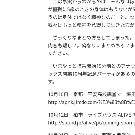
この事実からわかるのは「みんなほぼ
が証拠に5歳のときの身体はもうないが
うのは身体ではなく精神なのだ。と。つ
我々はもっと精神を意識して生きた方が
ざっくりなまとめ方をしてしまった。
内容も難しい。俺なりにまとめちゃいま
ください。
いまやっと搭乗開始15分前とのアナウ
ックス開業10周年記念パーティがある
す。
10月10日 京都 平安高校講堂で 爆
http://spnk.jimdo.com/%E3%83%8B
10月12日 柏市 ライブハウス ALIV
http://sound.jp/alive/pc/coming_soon_