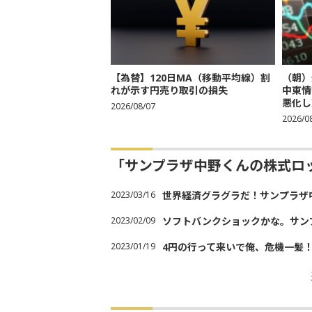
【為替】120日MA（移動平均線）割
（朝）
れが示す円売り取引の損失
中東情
悪化し売
2026/08/07
2026/0
「サンプラザ中野くんの株式ロ
2023/03/16
世界経済グラグラだ！サンプラザ
2023/02/09
ソフトバンクショックかな。サン
2023/01/19
4円の行って来いで俺、危機一髪