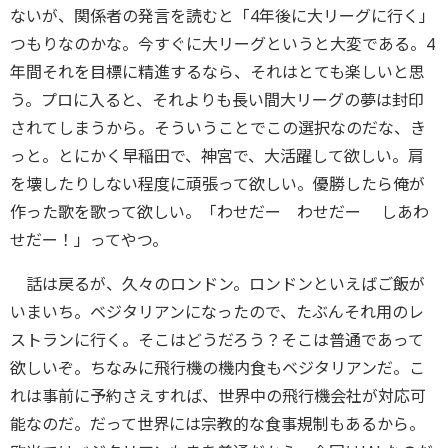
ないが、関係者の発言を読むと「4年後に大リーグに行く」
つもりなのかな。今すぐに大リーグというと大変である。4
年間それを目標に精進するなら、それはとても楽しいと思
う。プロに入ると、それよりも長い間大リーグの夢は封印
されてしまうから。そういうことでこの選択なのだな、き
っと。とにかく早稲田で、神宮で、大活躍して欲しい。肩
を壊したりしない程度に頑張って欲しい。優勝したら俺が
作った歌を歌って欲しい。「わせだー わせだー しあわ
せだー！」ってやつ。
話は戻るが、久々のロンドン。ロンドンといえばご飯が
いまいち。ベジタリアンになったので、たぶんそれ用のレ
ストランに行く。そこはどうだろう？そこは普通であって
欲しいぞ。ちなみに飛行機の機内食もベジタリアンだ。こ
れは事前に予約さえすれば、世界中の飛行機会社が対応可
能なのだ。だって世界には宗教的な食事規制もあるから。