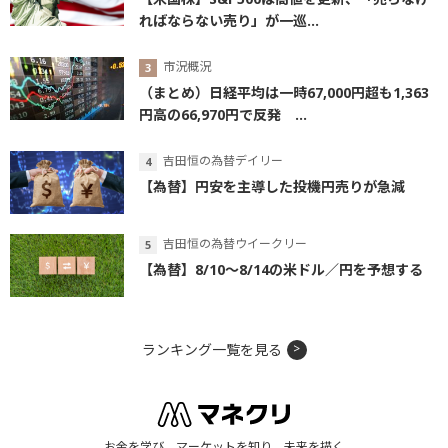
ればならない売り」が一巡...
市況概況
（まとめ）日経平均は一時67,000円超も1,363
円高の66,970円で反発 ...
吉田恒の為替デイリー
【為替】円安を主導した投機円売りが急減
吉田恒の為替ウイークリー
【為替】8/10～8/14の米ドル／円を予想する
ランキング一覧を見る
お金を学び、マーケットを知り、未来を描く