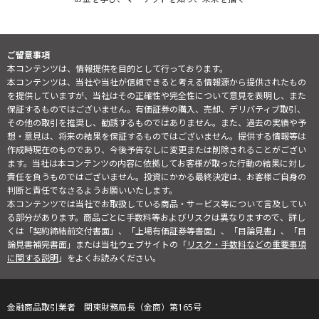
ご留意事項
本コンテンツは、情報提供を目的として行っております。
本コンテンツは、当社や当社が信頼できると考える情報源から提供されたもの
を提供していますが、当社はその正確性や完全性について意見を表明し、また
保証するものではございません。有価証券の購入、売却、デリバティブ取引、
その他の取引を推奨し、勧誘するものではありません。また、過去の実績や予
想・意見は、将来の結果を保証するものではございません。提供する情報等は
作成時現在のものであり、今後予告なしに変更または削除されることがござい
ます。当社は本コンテンツの内容に依拠してお客様が取った行動の結果に対し
責任を負うものではございません。投資にかかる最終決定は、お客様ご自身の
判断と責任でなさるようお願いいたします。
本コンテンツでは当社でお取扱している商品・サービス等について言及してい
る部分があります。商品ごとに手数料等およびリスクは異なりますので、詳し
くは「契約締結前交付書面」、「上場有価証券等書面」、「目論見書」、「目
論見書補完書面」または当社ウェブサイトの「
リスク・手数料などの重要事項
に関する説明
」をよくお読みください。
金融商品取引業者 関東財務局長（金商）第165号