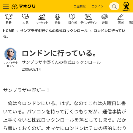
口座開設
ログイン
新着
人気
マーケット
特集
初心者
ライフデザイン
連載
著者
商
HOME
サンプラザ中野くんの株式ロックンロール
ロンドンに行ってい
る。
ロンドンに行っている。
サンプラザ中野くんの株式ロックンロール
サンプラザ中
野くん
2006/09/14
サンプラザ中野だー！
俺は今ロンドンにいる、はず。なのでこれは火曜日に書
いている。パソコンを持って行くつもりだが、通信事情が
上手くないと株式ロックンロールを落としてしまう。だか
ら書いておくのだ。オマケにロンドンはテロの標的になり