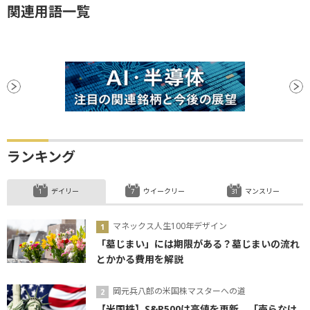
関連用語一覧
ランキング
デイリー
ウイークリー
マンスリー
マネックス人生100年デザイン
「墓じまい」には期限がある？墓じまいの流れ
とかかる費用を解説
岡元兵八郎の米国株マスターへの道
【米国株】S&P500は高値を更新、「売らなけ