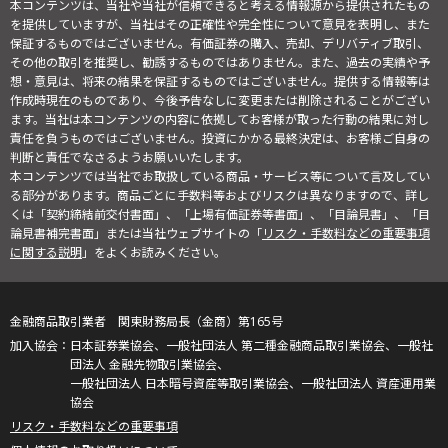
本コンテンツは、当社や当社が信頼できると考える情報源から提供されたもの
を提供していますが、当社はその正確性や完全性について意見を表明し、また
保証するものではございません。有価証券の購入、売却、デリバティブ取引、
その他の取引を推奨し、勧誘するものではありません。また、過去の実績や予
想・意見は、将来の結果を保証するものではございません。提供する情報等は
作成時現在のものであり、今後予告なしに変更または削除されることがござい
ます。当社は本コンテンツの内容に依拠してお客様が取った行動の結果に対し
責任を負うものではございません。投資にかかる最終決定は、お客様ご自身の
判断と責任でなさるようお願いいたします。
本コンテンツでは当社でお取扱している商品・サービス等について言及してい
る部分があります。商品ごとに手数料等およびリスクは異なりますので、詳し
くは「契約締結前交付書面」、「上場有価証券等書面」、「目論見書」、「目
論見書補完書面」または当社ウェブサイトの「
リスク・手数料などの重要事項
に関する説明
」をよくお読みください。
金融商品取引業者 関東財務局長（金商）第165号
日本証券業協会、一般社団法人 第二種金融商品取引業協会、一般社
団法人 金融先物取引業協会、
一般社団法人 日本暗号資産等取引業協会、一般社団法人 資産運用業
協会
リスク・手数料などの重要事項