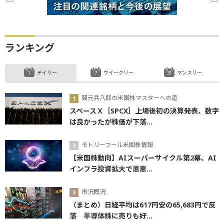
ランキング
デイリー
ウイークリー
マンスリー
岡元兵八郎の米国株マスターへの道
スペースＸ［SPCX］上場後初の決算発表、数字
は良かったが株価が下落...
モトリーフール米国株情報
【米国株動向】AIスーパーサイクル第2幕、AI
インフラ投資拡大で恩恵...
市況概況
（まとめ）日経平均は617円安の65,683円で反
落 半導体株に売りも好...