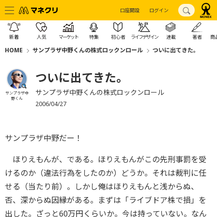
口座開設
ログイン
新着
人気
マーケット
特集
初心者
ライフデザイン
連載
著者
商
HOME
サンプラザ中野くんの株式ロックンロール
ついに出てきた。
ついに出てきた。
サンプラザ中野くんの株式ロックンロール
サンプラザ中
野くん
2006/04/27
サンプラザ中野だー！
ほりえもんが、である。ほりえもんがこの先刑事罰を受
けるのか（違法行為をしたのか）どうか。それは裁判に任
せる（当たり前）。しかし俺はほりえもんと浅からぬ、
否、深からぬ因縁がある。まずは「ライブドア株で損」を
出した。ざっと60万円くらいか。今は持っていない。なん