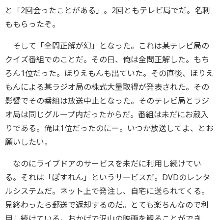
と「2回会ったことがある」。2回ともテレビ局でだ。名刺
ももらったぞ。
そして「全問正解が幻」となった。これは某テレビ局の
クイズ番組でのことだ。その日、俺は全問正解した。もち
ろん1位だった。ほりえもんも出ていた。その直後、ほりえ
もんによる某ラジオ局の株式大量取得が発表された。その
影響でその番組は放送中止となった。そのテレビ局とラジ
オ局は同じグループ内だったからだ。番組は未だにお蔵入
りである。俺は1位だったのにー。いつか放送してよ、とお
願いしたい。
なのにライブドアのサービスを未だに利用し続けてい
る。それは「ぽすれん」というサービスだ。DVDのレンタ
ルシステムだ。ネット上で発注し、自宅に送られてくる。
見終わったら郵送で返却するのだ。とても楽ちんなので利
用し続けている。おかげで沢山の映画を観ることができ