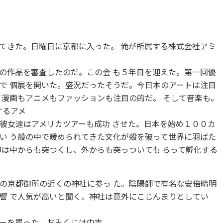
きた。日曜日に京都に入った。 俺が所属する株式会社アミ
の作品を審査したのだ。この会 も５年目を迎えた。第一回優
で 個展を開いた。盛況だったそうだ。今日本のアートは注目
て漫画もアニメもファッションも注目の的だ。 そして音楽も。
するアメ
彼女達はアメリカツアーも成功 させた。日本を始め１００カ
い う殻の中で暖められてきた文化が殻を破って世界に羽ばた
卵は中からも突つくし、外からも突っついても らって孵化する
の京都御所の近くの神社に参っ た。陰陽師で有名な安倍晴明
響 で人気が高いと聞く。神社は意外にこじんまりとしてい
ーを買った。おみくじは中吉