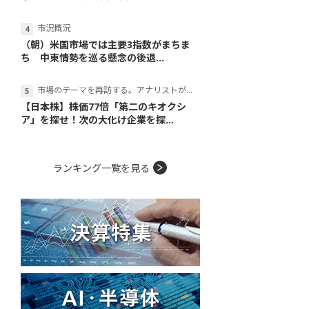
市況概況
（朝）米国市場では主要3指数がまちま
ち 中東情勢を巡る懸念の後退...
市場のテーマを再訪する。アナリストが読み解くテーマの本質
【日本株】株価77倍「第二のキオクシ
ア」を探せ！次の大化け企業を探...
ランキング一覧を見る