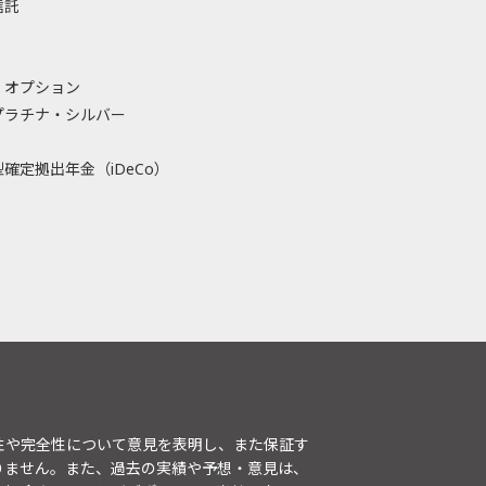
信託
・オプション
プラチナ・シルバー
確定拠出年金（iDeCo）
性や完全性について意見を表明し、また保証す
りません。また、過去の実績や予想・意見は、