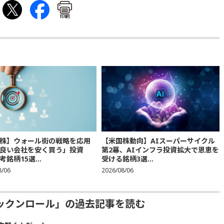
印刷
株】ウォール街の戦略を応用
【米国株動向】AIスーパーサイクル
良い会社を安く買う」投資
第2幕、AIインフラ投資拡大で恩恵を
銘柄15選...
受ける銘柄3選...
8/06
2026/08/06
ックンロール」の過去記事を読む