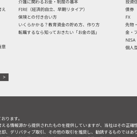
介護に関わるお金・制度の基本
投資
考え
FIRE（経済的自立、早期リタイア）
債券
保険との付き合い方
FX
いくらかかる？教育資金の貯め方、作り方
先物
転職するなら知っておきたい「お金の話」
金・
NISA
極意
個人型
ております。
考える情報源から提供されたものを提供していますが、当社はその正確
売却、デリバティブ取引、その他の取引を推奨し、勧誘するものではあ