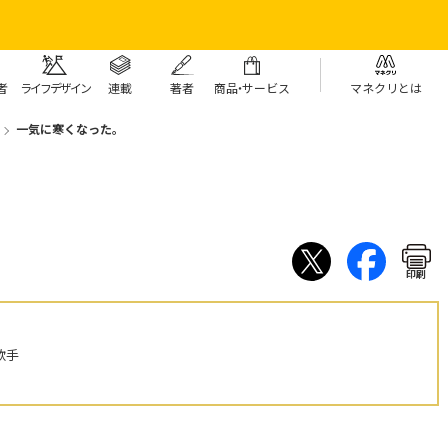
者
ライフデザイン
連載
著者
商
品・
サービス
マネクリとは
一気に寒くなった。
印刷
歌手