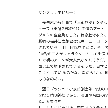
サンプラザ中野だー！
先週末から仕事で「三都物語」をやって
ューズ（東証２部4301）主催のアート
ジャムの審査員をした。若き芸術家たち
勝者の福井江太郎君は先月ニューヨーク
されている。 村上隆氏を筆頭に。そし
Puffyの二人がキャラクターとして出演
リカ製のアニメが大人気なのだそうだ。
国以上で放映されているそうだ。日本と
こうとしてい るのだな。素晴らしい。
ものなのだね。
翌日ブッシュ・小泉首脳会談で厳戒中
を祀る晴明神社である。漫画や映画の影
た。お参りを
し、おみくじを引き、魔除けのステッカ