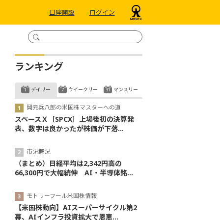
口座開設
ログイン
ランキング
デイリー
ウイークリー
マンスリー
岡元兵八郎の米国株マスターへの道
スペースＸ［SPCX］上場後初の決算発
表、数字は良かったが株価が下落...
市況概況
（まとめ）日経平均は2,342円高の
66,300円で大幅続伸 AI・半導体銘...
モトリーフール米国株情報
【米国株動向】AIスーパーサイクル第2
幕、AIインフラ投資拡大で恩恵...