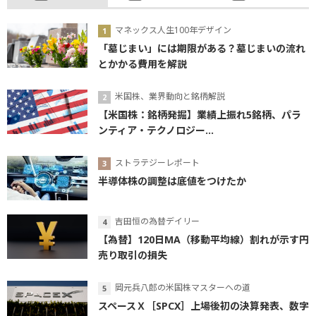
マネックス人生100年デザイン
「墓じまい」には期限がある？墓じまいの流れ
とかかる費用を解説
米国株、業界動向と銘柄解説
【米国株：銘柄発掘】業績上振れ5銘柄、パラ
ンティア・テクノロジー...
ストラテジーレポート
半導体株の調整は底値をつけたか
吉田恒の為替デイリー
【為替】120日MA（移動平均線）割れが示す円
売り取引の損失
岡元兵八郎の米国株マスターへの道
スペースＸ［SPCX］上場後初の決算発表、数字