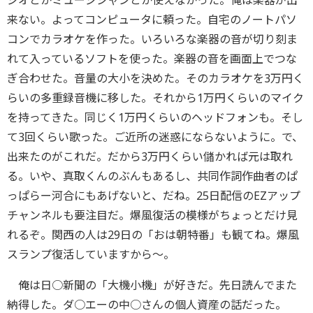
ジオとかミュージシャンとか使えなかった。俺は楽器が出
来ない。よってコンピュータに頼った。自宅のノートパソ
コンでカラオケを作った。いろいろな楽器の音が切り刻ま
れて入っているソフトを使った。楽器の音を画面上でつな
ぎ合わせた。音量の大小を決めた。そのカラオケを3万円く
らいの多重録音機に移した。それから1万円くらいのマイク
を持ってきた。同じく1万円くらいのヘッドフォンも。そし
て3回くらい歌った。ご近所の迷惑にならないように。で、
出来たのがこれだ。だから3万円くらい儲かれば元は取れ
る。いや、真取くんのぶんもあるし、共同作詞作曲者のぱ
っぱらー河合にもあげないと、だね。25日配信のEZアップ
チャンネルも要注目だ。爆風復活の模様がちょっとだけ見
れるぞ。関西の人は29日の「おは朝特番」も観てね。爆風
スランプ復活していますから〜。
俺は日○新聞の「大機小機」が好きだ。先日読んでまた
納得した。ダ○エーの中○さんの個人資産の話だった。