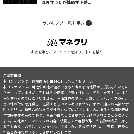
は良かったが株価が下落...
ランキング一覧を見る
お金を学び、マーケットを知り、未来を描く
ご留意事項
本コンテンツは、情報提供を目的として行っております。
本コンテンツは、当社や当社が信頼できると考える情報源から提供されたもの
を提供していますが、当社はその正確性や完全性について意見を表明し、また
保証するものではございません。有価証券の購入、売却、デリバティブ取引、
その他の取引を推奨し、勧誘するものではありません。また、過去の実績や予
想・意見は、将来の結果を保証するものではございません。提供する情報等は
作成時現在のものであり、今後予告なしに変更または削除されることがござい
ます。当社は本コンテンツの内容に依拠してお客様が取った行動の結果に対し
責任を負うものではございません。投資にかかる最終決定は、お客様ご自身の
判断と責任でなさるようお願いいたします。