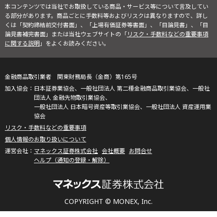
本コンテンツでは当社でお取扱している商品・サービス等について言及してい
る部分があります。商品ごとに手数料等およびリスクは異なりますので、詳し
くは「契約締結前交付書面」、「上場有価証券等書面」、「目論見書」、「目
論見書補完書面」または当社ウェブサイトの「
リスク・手数料などの重要事項
に関する説明
」をよくお読みください。
金融商品取引業者 関東財務局長（金商）第165号
日本証券業協会、一般社団法人 第二種金融商品取引業協会、一般社
団法人 金融先物取引業協会、
一般社団法人 日本暗号資産等取引業協会、一般社団法人 資産運用業
協会
リスク・手数料などの重要事項
個人情報のお取り扱いについて
マネックス証券株式会社
会社概要
お問合せ
ヘルプ（通知の登録・解除）
COPYRIGHT © MONEX, Inc.