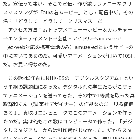
だ。宣伝って凄い。そこで宣伝。俺が歌うファニーなクリ
スマスソングが「auの着ムービー」として配信中だ。その
名も「どうして どうして クリスマス」だ。
アクセス方法：ezトップメニュー→ホビー＆カルチャー
→エンターテイメント→芸能・アイドル→amuse-ez!
（ez-web対応の携帯電話のみ）amuse-ez!というサイトの
中に置いてあるのだ。可愛いアニメーションが付いて105円
だ。お買い得なのだ。
この歌は3年前にNHK-BSの「デジタルスタジアム」とい
う番組の課題曲になった。デジタル系の学生たちがこぞっ
てアニメーションを送ってきた。その中で1等賞を取った真
取輝和くん（現 某社デザイナー）の作品なのだ。見る価値
あるよ。真取はコンピュータでこのアニメーションを作っ
たのだ。実は俺もこの歌はコンピュータで作った。「デジ
タルスタジアム」からは制作費が出なかった。だからスタ