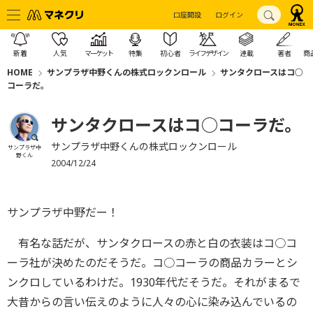
口座開設
ログイン
新着
人気
マーケット
特集
初心者
ライフデザイン
連載
著者
商
HOME
サンプラザ中野くんの株式ロックンロール
サンタクロースはコ○
コーラだ。
サンタクロースはコ○コーラだ。
サンプラザ中野くんの株式ロックンロール
サンプラザ中
野くん
2004/12/24
サンプラザ中野だー！
有名な話だが、サンタクロースの赤と白の衣装はコ○コ
ーラ社が決めたのだそうだ。コ○コーラの商品カラーとシ
ンクロしているわけだ。1930年代だそうだ。それがまるで
大昔からの言い伝えのように人々の心に染み込んでいるの