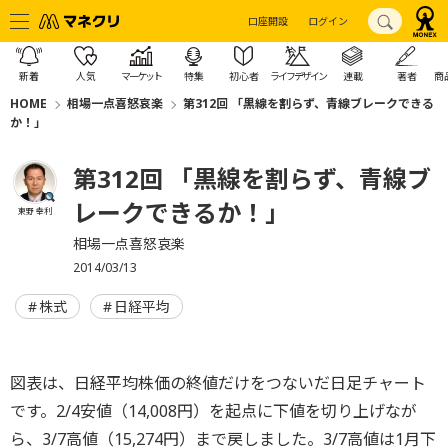
口座開設
ログイン
新着
人気
マーケット
特集
初心者
ライフデザイン
連載
著者
商
HOME
相場一点喜怒哀楽
第312回 「黒線を割らず、青線ブレークできる
か！」
第312回 「黒線を割らず、青線ブ
レークできるか！」
東野 幸利
相場一点喜怒哀楽
2014/03/13
株式
日経平均
図表は、日経平均株価の終値だけをつないだ日足チャート
です。2/4安値（14,008円）を起点に下値を切り上げなが
ら、3/7高値（15,274円）まで戻しました。3/7高値は1月下