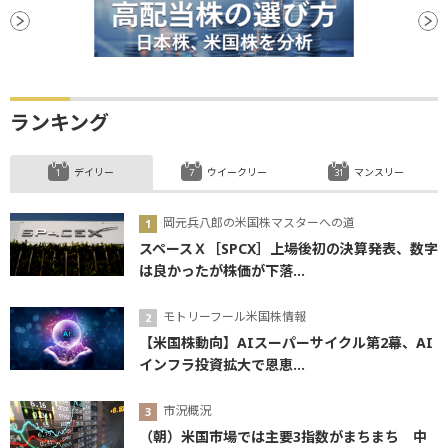
ランキング
デイリー
ウイークリー
マンスリー
岡元兵八郎の米国株マスターへの道
スペースＸ［SPCX］上場後初の決算発表、数字
は良かったが株価が下落...
モトリーフール米国株情報
【米国株動向】AIスーパーサイクル第2幕、AI
インフラ投資拡大で恩恵...
市況概況
（朝）米国市場では主要3指数がまちまち 中