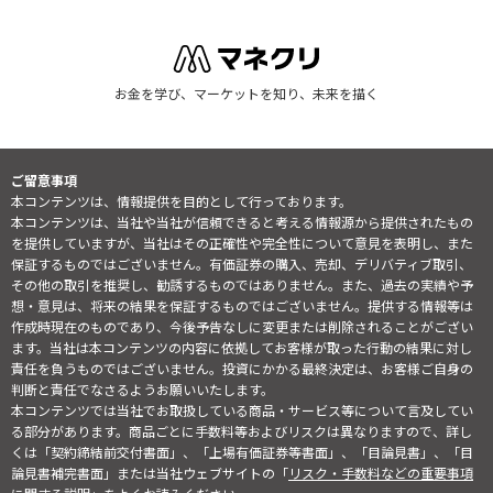
お金を学び、マーケットを知り、未来を描く
ご留意事項
本コンテンツは、情報提供を目的として行っております。
本コンテンツは、当社や当社が信頼できると考える情報源から提供されたもの
を提供していますが、当社はその正確性や完全性について意見を表明し、また
保証するものではございません。有価証券の購入、売却、デリバティブ取引、
その他の取引を推奨し、勧誘するものではありません。また、過去の実績や予
想・意見は、将来の結果を保証するものではございません。提供する情報等は
作成時現在のものであり、今後予告なしに変更または削除されることがござい
ます。当社は本コンテンツの内容に依拠してお客様が取った行動の結果に対し
責任を負うものではございません。投資にかかる最終決定は、お客様ご自身の
判断と責任でなさるようお願いいたします。
本コンテンツでは当社でお取扱している商品・サービス等について言及してい
る部分があります。商品ごとに手数料等およびリスクは異なりますので、詳し
くは「契約締結前交付書面」、「上場有価証券等書面」、「目論見書」、「目
論見書補完書面」または当社ウェブサイトの「
リスク・手数料などの重要事項