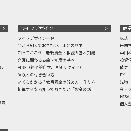
ライフデザイン
商
ライフデザイン一覧
株式
今から知っておきたい、年金の基本
米国
知っておこう、老後資金・相続の基本知識
中国
介護に関わるお金・制度の基本
投資
考え
FIRE（経済的自立、早期リタイア）
債券
保険との付き合い方
FX
いくらかかる？教育資金の貯め方、作り方
先物
転職するなら知っておきたい「お金の話」
金・
NISA
極意
個人型