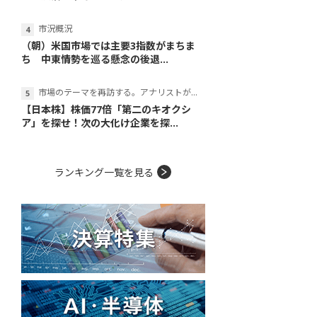
市況概況
（朝）米国市場では主要3指数がまちま
ち 中東情勢を巡る懸念の後退...
市場のテーマを再訪する。アナリストが読み解くテーマの本質
【日本株】株価77倍「第二のキオクシ
ア」を探せ！次の大化け企業を探...
ランキング一覧を見る