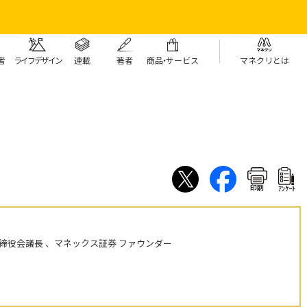
者
ライフデザイン
連載
著者
商
品・
サービス
マネクリとは
印刷
ｱﾝｹｰﾄ
締役会議長 、マネックス証券 ファウンダー