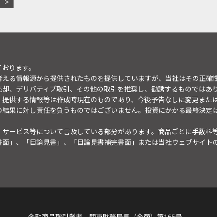
ております。
考える情報源から提供されたものを提供していますが、当社はその正確
売却、デリバティブ取引、その他の取引を推奨し、勧誘するものではあ
。提供する情報等は作成時現在のものであり、今後予告なしに変更また
の結果に対し責任を負うものではございません。投資にかかる最終決定
・サービス等について言及している部分があります。商品ごとに手数料
書面」、「目論見書」、「目論見書補完書面」または当社ウェブサイト
金融商品取引業者 関東財務局長（金商）第165号