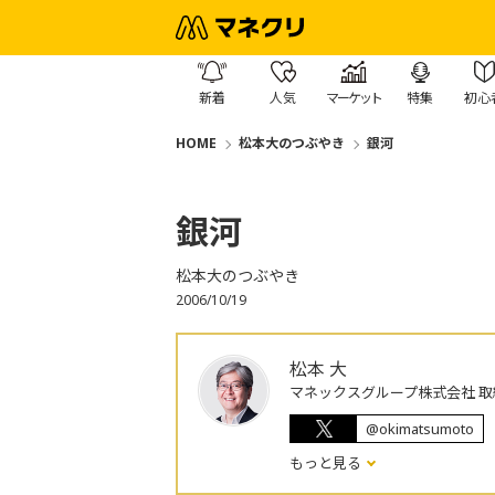
新着
人気
マーケット
特集
初心
HOME
松本大のつぶやき
銀河
銀河
松本大のつぶやき
2006/10/19
松本 大
マネックスグループ株式会社 取
@okimatsumoto
もっと見る