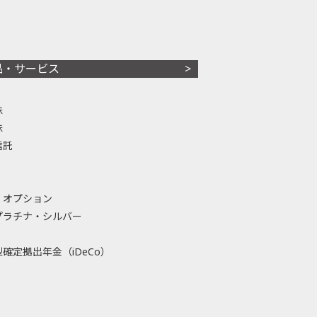
品・サービス
株
株
信託
・オプション
プラチナ・シルバー
確定拠出年金（iDeCo）