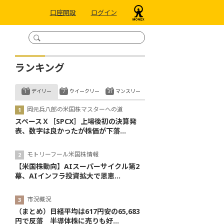
口座開設
ログイン
ランキング
デイリー
ウイークリー
マンスリー
岡元兵八郎の米国株マスターへの道
スペースＸ［SPCX］上場後初の決算発
表、数字は良かったが株価が下落...
モトリーフール米国株情報
【米国株動向】AIスーパーサイクル第2
幕、AIインフラ投資拡大で恩恵...
市況概況
（まとめ）日経平均は617円安の65,683
円で反落 半導体株に売りも好...