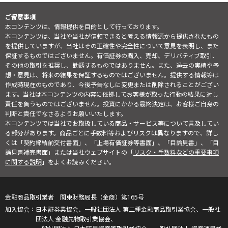
ご留意事項
本コンテンツは、情報提供を目的として行っております。
本コンテンツは、当社や当社が信頼できると考える情報源から提供されたもの
を提供していますが、当社はその正確性や完全性について意見を表明し、また
保証するものではございません。有価証券の購入、売却、デリバティブ取引、
その他の取引を推奨し、勧誘するものではありません。また、過去の実績や予
想・意見は、将来の結果を保証するものではございません。提供する情報等は
作成時現在のものであり、今後予告なしに変更または削除されることがござい
ます。当社は本コンテンツの内容に依拠してお客様が取った行動の結果に対し
責任を負うものではございません。投資にかかる最終決定は、お客様ご自身の
判断と責任でなさるようお願いいたします。
本コンテンツでは当社でお取扱している商品・サービス等について言及してい
る部分があります。商品ごとに手数料等およびリスクは異なりますので、詳し
くは「契約締結前交付書面」、「上場有価証券等書面」、「目論見書」、「目
論見書補完書面」または当社ウェブサイトの「
リスク・手数料などの重要事項
に関する説明
」をよくお読みください。
金融商品取引業者 関東財務局長（金商）第165号
日本証券業協会、一般社団法人 第二種金融商品取引業協会、一般社
団法人 金融先物取引業協会、