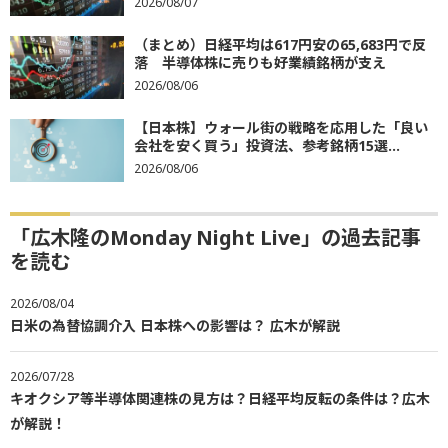
2026/08/07
（まとめ）日経平均は617円安の65,683円で反
落 半導体株に売りも好業績銘柄が支え
2026/08/06
【日本株】ウォール街の戦略を応用した「良い
会社を安く買う」投資法、参考銘柄15選...
2026/08/06
「広木隆のMonday Night Live」の過去記事
を読む
2026/08/04
日米の為替協調介入 日本株への影響は？ 広木が解説
2026/07/28
キオクシア等半導体関連株の見方は？日経平均反転の条件は？広木
が解説！