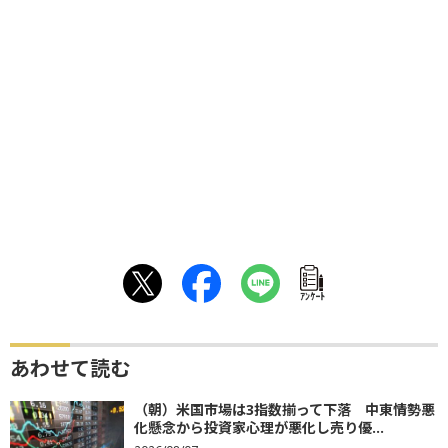
ｱﾝｹｰﾄ
あわせて読む
（朝）米国市場は3指数揃って下落 中東情勢悪
化懸念から投資家心理が悪化し売り優...