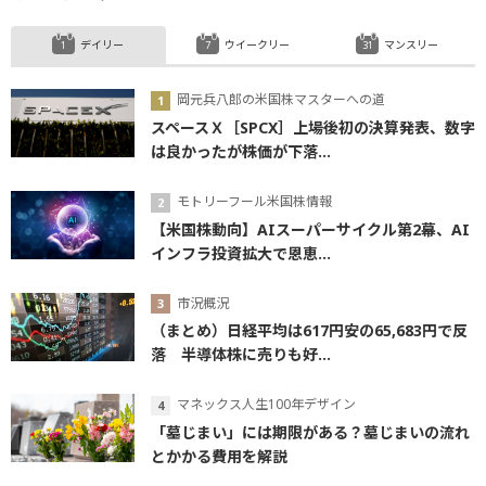
デイリー
ウイークリー
マンスリー
岡元兵八郎の米国株マスターへの道
スペースＸ［SPCX］上場後初の決算発表、数字
は良かったが株価が下落...
モトリーフール米国株情報
【米国株動向】AIスーパーサイクル第2幕、AI
インフラ投資拡大で恩恵...
市況概況
（まとめ）日経平均は617円安の65,683円で反
落 半導体株に売りも好...
マネックス人生100年デザイン
「墓じまい」には期限がある？墓じまいの流れ
とかかる費用を解説