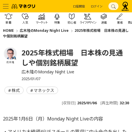
口座開設
ログイン
新着
人気
マーケット
特集
初心者
ライフデザイン
連載
著者
商
HOME
広木隆のMonday Night Live
2025年株式相場 日本株の見通し
や個別銘柄展望
2025年株式相場 日本株の見通
しや個別銘柄展望
広木 隆
広木隆のMonday Night Live
2025/01/07
株式
マネックス
[収録日]
2025/01/06
[再生時間]
32:30
2025年1月6日（月）Monday Night Liveの内容
・アメリカ大統領がUSスチールの買収に中止命令を出した