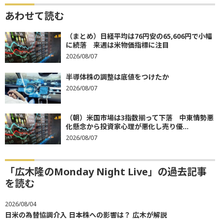
あわせて読む
（まとめ）日経平均は76円安の65,606円で小幅
に続落 来週は米物価指標に注目
2026/08/07
半導体株の調整は底値をつけたか
2026/08/07
（朝）米国市場は3指数揃って下落 中東情勢悪
化懸念から投資家心理が悪化し売り優...
2026/08/07
「広木隆のMonday Night Live」の過去記事
を読む
2026/08/04
日米の為替協調介入 日本株への影響は？ 広木が解説