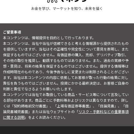
お金を学び、マーケットを知り、未来を描く
ご留意事項
本コンテンツは、情報提供を目的として行っております。
本コンテンツは、当社や当社が信頼できると考える情報源から提供されたもの
を提供していますが、当社はその正確性や完全性について意見を表明し、また
保証するものではございません。有価証券の購入、売却、デリバティブ取引、
その他の取引を推奨し、勧誘するものではありません。また、過去の実績や予
想・意見は、将来の結果を保証するものではございません。提供する情報等は
作成時現在のものであり、今後予告なしに変更または削除されることがござい
ます。当社は本コンテンツの内容に依拠してお客様が取った行動の結果に対し
責任を負うものではございません。投資にかかる最終決定は、お客様ご自身の
判断と責任でなさるようお願いいたします。
本コンテンツでは当社でお取扱している商品・サービス等について言及してい
る部分があります。商品ごとに手数料等およびリスクは異なりますので、詳し
くは「契約締結前交付書面」、「上場有価証券等書面」、「目論見書」、「目
論見書補完書面」または当社ウェブサイトの「
リスク・手数料などの重要事項
に関する説明
」をよくお読みください。