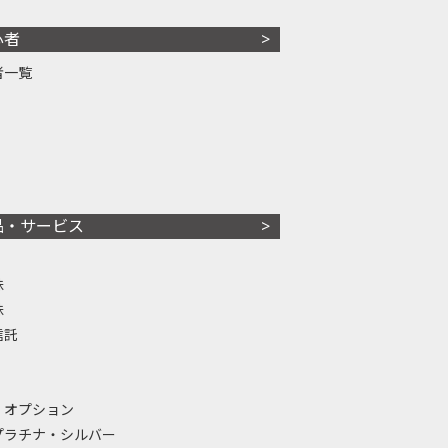
心者
者一覧
品・サービス
株
株
信託
・オプション
プラチナ・シルバー