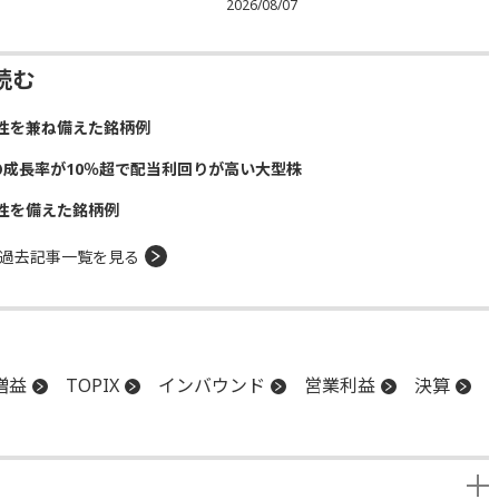
2026/08/07
読む
性を兼ね備えた銘柄例
の成長率が10％超で配当利回りが高い大型株
性を備えた銘柄例
過去記事一覧を見る
増益
TOPIX
インバウンド
営業利益
決算