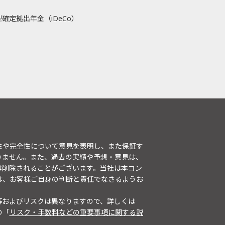
確定拠出年金（iDeCo）
性や完全性について意見を表明し、また保証す
りません。また、過去の実績や予想・意見は、
は削除されることがございます。当社は本コン
は、お客様ご自身の判断と責任でなさるようお
等およびリスクは異なりますので、詳しくは
の「
リスク・手数料などの重要事項に関する説