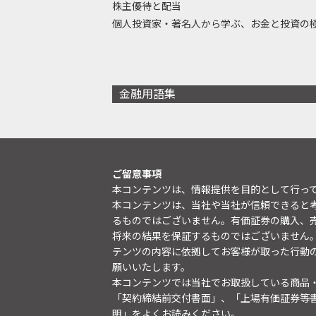
株主優待と配当
個人投資家・著名人から学ぶ、お金と投資の
金融用語集
ご留意事項
本コンテンツは、情報提供を目的として行っ
本コンテンツは、当社や当社が信頼できると
るものではございません。有価証券の購入、
将来の結果を保証するものではございません
テンツの内容に依拠してお客様が取った行動
願いいたします。
本コンテンツでは当社でお取扱している商品
「契約締結前交付書面」、「上場有価証券等
明
」をよくお読みください。