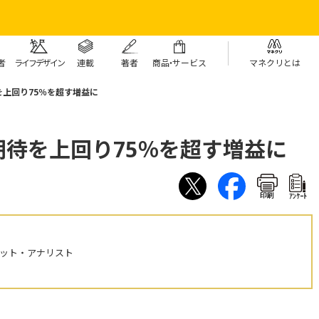
者
ライフデザイン
連載
著者
商
品・
サービス
マネクリとは
上回り75％を超す増益に
待を上回り75％を超す増益に
印刷
ｱﾝｹｰﾄ
ケット・アナリスト