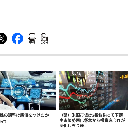
印刷
ｱﾝｹｰﾄ
株の調整は底値をつけたか
（朝）米国市場は3指数揃って下落
中東情勢悪化懸念から投資家心理が
8/07
悪化し売り優...