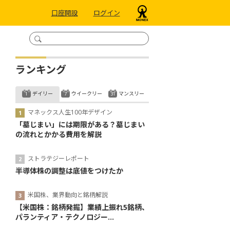
口座開設
ログイン
ランキング
デイリー
ウイークリー
マンスリー
マネックス人生100年デザイン
「墓じまい」には期限がある？墓じまい
の流れとかかる費用を解説
ストラテジーレポート
半導体株の調整は底値をつけたか
米国株、業界動向と銘柄解説
【米国株：銘柄発掘】業績上振れ5銘柄、
パランティア・テクノロジー...