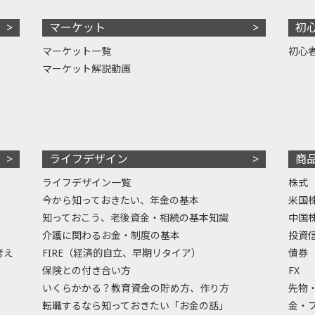
マーケット
初
マーケット一覧
初心
マーケット解説動画
ライフデザイン
商
ライフデザイン一覧
株式
今から知っておきたい、年金の基本
米国
知っておこう、老後資金・相続の基本知識
中国
介護に関わるお金・制度の基本
投資
考え
FIRE（経済的自立、早期リタイア）
債券
保険との付き合い方
FX
いくらかかる？教育資金の貯め方、作り方
先物
転職するなら知っておきたい「お金の話」
金・