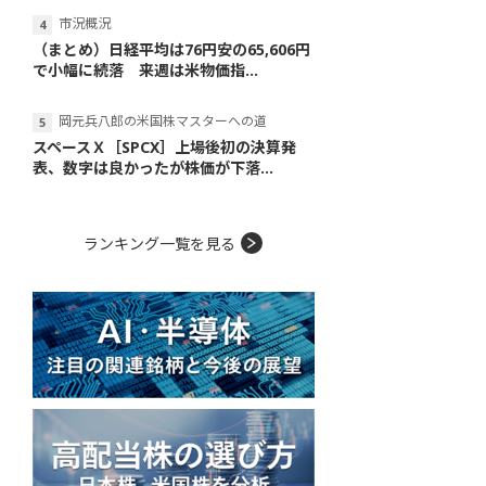
市況概況
（まとめ）日経平均は76円安の65,606円
で小幅に続落 来週は米物価指...
岡元兵八郎の米国株マスターへの道
スペースＸ［SPCX］上場後初の決算発
表、数字は良かったが株価が下落...
ランキング一覧を見る