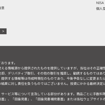
NISA
極意
個人型
ております。
考える情報源から提供されたものを提供していますが、当社はその正確
売却、デリバティブ取引、その他の取引を推奨し、勧誘するものではあ
。提供する情報等は作成時現在のものであり、今後予告なしに変更また
の結果に対し責任を負うものではございません。投資にかかる最終決定
・サービス等について言及している部分があります。商品ごとに手数料
書面」、「目論見書」、「目論見書補完書面」または当社ウェブサイト