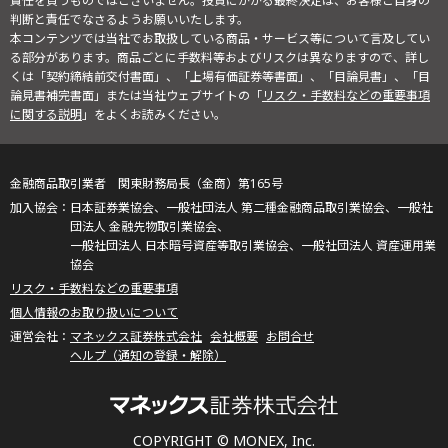
責任を負うものではございません。投資にかかる最終決定は、お客様ご自身の
判断と責任でなさるようお願いいたします。
本コンテンツでは当社でお取扱している商品・サービス等について言及してい
る部分があります。商品ごとに手数料等およびリスクは異なりますので、詳し
くは「契約締結前交付書面」、「上場有価証券等書面」、「目論見書」、「目
論見書補完書面」または当社ウェブサイトの「
リスク・手数料などの重要事項
に関する説明
」をよくお読みください。
金融商品取引業者 関東財務局長（金商）第165号
日本証券業協会、一般社団法人 第二種金融商品取引業協会、一般社
団法人 金融先物取引業協会、
一般社団法人 日本暗号資産等取引業協会、一般社団法人 資産運用業
協会
リスク・手数料などの重要事項
個人情報のお取り扱いについて
マネックス証券株式会社
会社概要
お問合せ
ヘルプ（通知の登録・解除）
COPYRIGHT © MONEX, Inc.