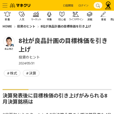
口座開設
ログイン
新着
人気
マーケット
特集
初心者
ライフデザイン
連載
著者
商
HOME
投資のヒント
8社が良品計画の目標株価を引き上げ
8社が良品計画の目標株価を引き
上げ
金山 敏之
投資のヒント
2024/05/31
株式
決算
決算発表後に目標株価の引き上げがみられる8
月決算銘柄は