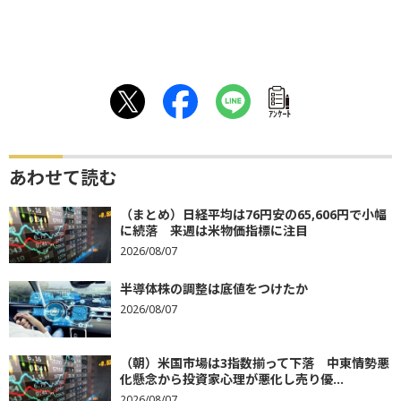
ｱﾝｹｰﾄ
あわせて読む
（まとめ）日経平均は76円安の65,606円で小幅
に続落 来週は米物価指標に注目
2026/08/07
半導体株の調整は底値をつけたか
2026/08/07
（朝）米国市場は3指数揃って下落 中東情勢悪
化懸念から投資家心理が悪化し売り優...
2026/08/07