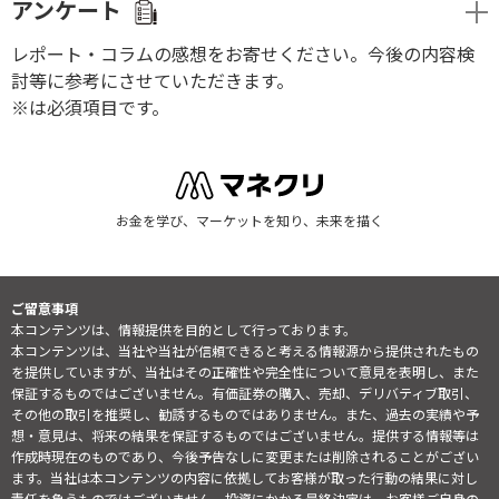
アンケート
レポート・コラムの感想をお寄せください。今後の内容検
討等に参考にさせていただきます。
※は必須項目です。
お金を学び、マーケットを知り、未来を描く
ご留意事項
本コンテンツは、情報提供を目的として行っております。
本コンテンツは、当社や当社が信頼できると考える情報源から提供されたもの
を提供していますが、当社はその正確性や完全性について意見を表明し、また
保証するものではございません。有価証券の購入、売却、デリバティブ取引、
その他の取引を推奨し、勧誘するものではありません。また、過去の実績や予
想・意見は、将来の結果を保証するものではございません。提供する情報等は
作成時現在のものであり、今後予告なしに変更または削除されることがござい
ます。当社は本コンテンツの内容に依拠してお客様が取った行動の結果に対し