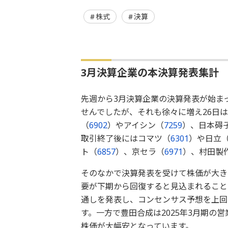
株式
決算
3月決算企業の本決算発表集計
先週から3月決算企業の決算発表が始ま
せんでしたが、それも徐々に増え26日
（
6902
）やアイシン（
7259
）、日本碍
取引終了後にはコマツ（
6301
）や日立
ト（
6857
）、京セラ（
6971
）、村田製
そのなかで決算発表を受けて株価が大き
要が下期から回復すると見込まれることな
通しを発表し、コンセンサス予想を上回
す。一方で豊田合成は2025年3月期の
株価が大幅安となっています。