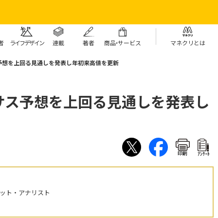
者
ライフデザイン
連載
著者
商
品・
サービス
マネクリとは
予想を上回る見通しを発表し年初来高値を更新
サス予想を上回る見通しを発表し
印刷
ｱﾝｹｰﾄ
ケット・アナリスト