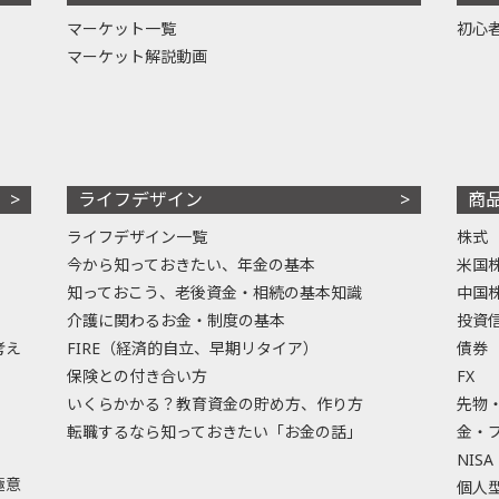
マーケット一覧
初心
マーケット解説動画
ライフデザイン
商
ライフデザイン一覧
株式
今から知っておきたい、年金の基本
米国
知っておこう、老後資金・相続の基本知識
中国
介護に関わるお金・制度の基本
投資
考え
FIRE（経済的自立、早期リタイア）
債券
保険との付き合い方
FX
いくらかかる？教育資金の貯め方、作り方
先物
転職するなら知っておきたい「お金の話」
金・
NISA
極意
個人型