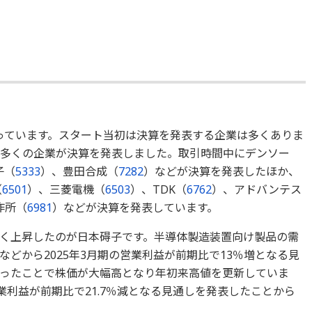
っています。スタート当初は決算を発表する企業は多くありま
は多くの企業が決算を発表しました。取引時間中にデンソー
子（
5333
）、豊田合成（
7282
）などが決算を発表したほか、
（
6501
）、三菱電機（
6503
）、TDK（
6762
）、アドバンテス
作所（
6981
）などが決算を発表しています。
く上昇したのが日本碍子です。半導体製造装置向け製品の需
どから2025年3月期の営業利益が前期比で13％増となる見
ったことで株価が大幅高となり年初来高値を更新していま
営業利益が前期比で21.7％減となる見通しを発表したことから