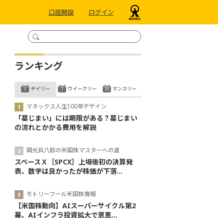
口座開設
ログイン
ランキング
デイリー
ウイークリー
マンスリー
マネックス人生100年デザイン
「墓じまい」には期限がある？墓じまい
の流れとかかる費用を解説
岡元兵八郎の米国株マスターへの道
スペースＸ［SPCX］上場後初の決算発
表、数字は良かったが株価が下落...
モトリーフール米国株情報
【米国株動向】AIスーパーサイクル第2
幕、AIインフラ投資拡大で恩恵...