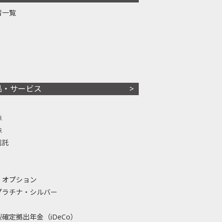
者一覧
品・サービス
株
株
信託
・オプション
プラチナ・シルバー
確定拠出年金（iDeCo）