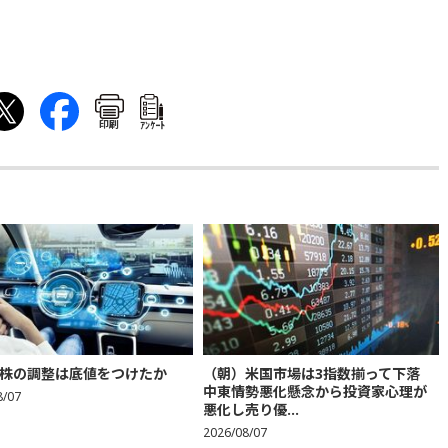
印刷
ｱﾝｹｰﾄ
株の調整は底値をつけたか
（朝）米国市場は3指数揃って下落
中東情勢悪化懸念から投資家心理が
8/07
悪化し売り優...
2026/08/07