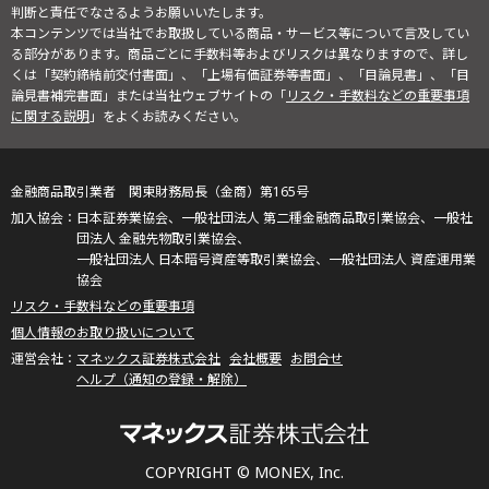
判断と責任でなさるようお願いいたします。
本コンテンツでは当社でお取扱している商品・サービス等について言及してい
る部分があります。商品ごとに手数料等およびリスクは異なりますので、詳し
くは「契約締結前交付書面」、「上場有価証券等書面」、「目論見書」、「目
論見書補完書面」または当社ウェブサイトの「
リスク・手数料などの重要事項
に関する説明
」をよくお読みください。
金融商品取引業者 関東財務局長（金商）第165号
日本証券業協会、一般社団法人 第二種金融商品取引業協会、一般社
団法人 金融先物取引業協会、
一般社団法人 日本暗号資産等取引業協会、一般社団法人 資産運用業
協会
リスク・手数料などの重要事項
個人情報のお取り扱いについて
マネックス証券株式会社
会社概要
お問合せ
ヘルプ（通知の登録・解除）
COPYRIGHT © MONEX, Inc.