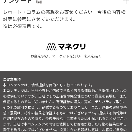
アンケート
レポート・コラムの感想をお寄せください。今後の内容検
討等に参考にさせていただきます。
※は必須項目です。
お金を学び、マーケットを知り、未来を描く
ご留意事項
本コンテンツは、情報提供を目的として行っております。
本コンテンツは、当社や当社が信頼できると考える情報源から提供されたもの
を提供していますが、当社はその正確性や完全性について意見を表明し、また
保証するものではございません。有価証券の購入、売却、デリバティブ取引、
その他の取引を推奨し、勧誘するものではありません。また、過去の実績や予
想・意見は、将来の結果を保証するものではございません。提供する情報等は
作成時現在のものであり、今後予告なしに変更または削除されることがござい
ます。当社は本コンテンツの内容に依拠してお客様が取った行動の結果に対し
責任を負うものではございません。投資にかかる最終決定は、お客様ご自身の