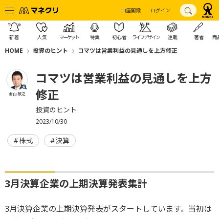
口座開設
ログイン
新着
人気
マーケット
特集
初心者
ライフデザイン
連載
著者
商
HOME
投資のヒント
コマツは営業利益の見通しを上方修正
コマツは営業利益の見通しを上方
修正
金山 敏之
投資のヒント
2023/10/30
株式
決算
3月決算企業の上期決算発表集計
3月決算企業の上期決算発表がスタートしています。当初は