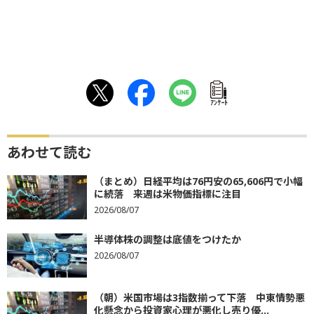
ｱﾝｹｰﾄ
あわせて読む
（まとめ）日経平均は76円安の65,606円で小幅
に続落 来週は米物価指標に注目
2026/08/07
半導体株の調整は底値をつけたか
2026/08/07
（朝）米国市場は3指数揃って下落 中東情勢悪
化懸念から投資家心理が悪化し売り優...