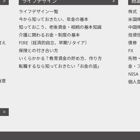
ライフデザイン
商
ライフデザイン一覧
株式
今から知っておきたい、年金の基本
米国
知っておこう、老後資金・相続の基本知識
中国
介護に関わるお金・制度の基本
投資
考え
FIRE（経済的自立、早期リタイア）
債券
保険との付き合い方
FX
いくらかかる？教育資金の貯め方、作り方
先物
転職するなら知っておきたい「お金の話」
金・
NISA
極意
個人型