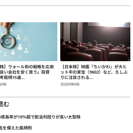
株】ウォール街の戦略を応用
【日本株】映画『ちいかわ』が大ヒ
良い会社を安く買う」投資
ット中の東宝（9602）など、久しぶ
銘柄15選...
りに注目される...
8/06
2026/08/06
読む
の成長率が10％超で配当利回りが高い大型株
性を備えた銘柄例