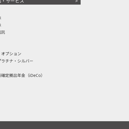
品・サービス
株
株
信託
・オプション
プラチナ・シルバー
確定拠出年金（iDeCo）