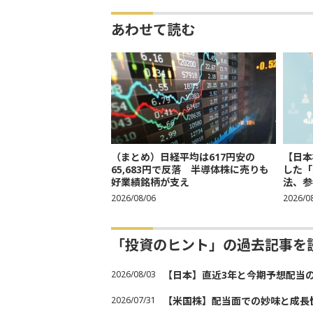
あわせて読む
（まとめ）日経平均は617円安の
【日本
65,683円で反落 半導体株に売りも
した「
好業績銘柄が支え
法、参考
2026/08/06
2026/0
「投資のヒント」の過去記事を
2026/08/03
【日本】直近3年と今期予想配当
2026/07/31
【米国株】配当面での妙味と成長