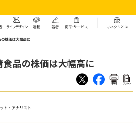
者
ライフデザイン
連載
著者
商
品・
サービス
マネクリとは
品の株価は大幅高に
清食品の株価は大幅高に
印刷
ｱﾝｹｰﾄ
ケット・アナリスト