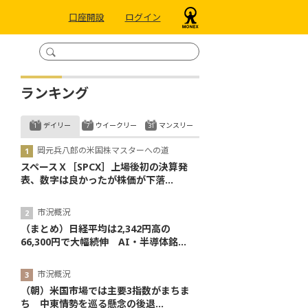
口座開設
ログイン
ランキング
デイリー
ウイークリー
マンスリー
岡元兵八郎の米国株マスターへの道
スペースＸ［SPCX］上場後初の決算発
表、数字は良かったが株価が下落...
市況概況
（まとめ）日経平均は2,342円高の
66,300円で大幅続伸 AI・半導体銘...
市況概況
（朝）米国市場では主要3指数がまちま
ち 中東情勢を巡る懸念の後退...