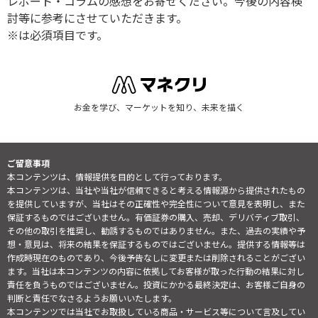
レポート・コラムの感想をお寄せください。今後の内容検
討等に参考にさせていただきます。
※は必須項目です。
お金を学び、マーケットを知り、未来を描く
ご留意事項
本コンテンツは、情報提供を目的として行っております。
本コンテンツは、当社や当社が信頼できると考える情報源から提供されたもの
を提供していますが、当社はその正確性や完全性について意見を表明し、また
保証するものではございません。有価証券の購入、売却、デリバティブ取引、
その他の取引を推奨し、勧誘するものではありません。また、過去の実績や予
想・意見は、将来の結果を保証するものではございません。提供する情報等は
作成時現在のものであり、今後予告なしに変更または削除されることがござい
ます。当社は本コンテンツの内容に依拠してお客様が取った行動の結果に対し
責任を負うものではございません。投資にかかる最終決定は、お客様ご自身の
判断と責任でなさるようお願いいたします。
本コンテンツでは当社でお取扱している商品・サービス等について言及してい