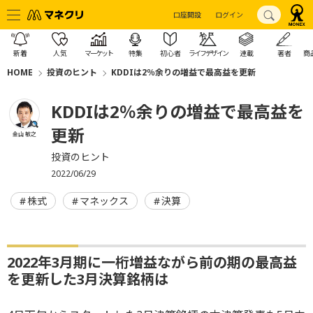
口座開設
ログイン
新着
人気
マーケット
特集
初心者
ライフデザイン
連載
著者
商
HOME
投資のヒント
KDDIは2％余りの増益で最高益を更新
KDDIは2％余りの増益で最高益を
更新
金山 敏之
投資のヒント
2022/06/29
株式
マネックス
決算
2022年3月期に一桁増益ながら前の期の最高益
を更新した3月決算銘柄は