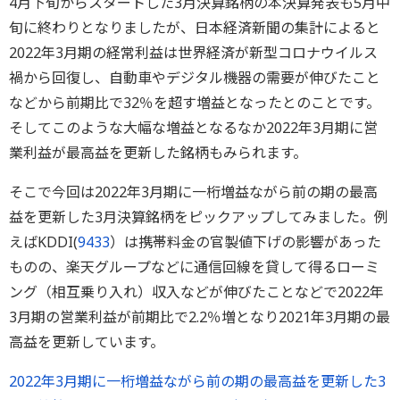
4月下旬からスタートした3月決算銘柄の本決算発表も5月中
旬に終わりとなりましたが、日本経済新聞の集計によると
2022年3月期の経常利益は世界経済が新型コロナウイルス
禍から回復し、自動車やデジタル機器の需要が伸びたこと
などから前期比で32％を超す増益となったとのことです。
そしてこのような大幅な増益となるなか2022年3月期に営
業利益が最高益を更新した銘柄もみられます。
そこで今回は2022年3月期に一桁増益ながら前の期の最高
益を更新した3月決算銘柄をピックアップしてみました。例
えばKDDI(
9433
）は携帯料金の官製値下げの影響があった
ものの、楽天グループなどに通信回線を貸して得るローミ
ング（相互乗り入れ）収入などが伸びたことなどで2022年
3月期の営業利益が前期比で2.2％増となり2021年3月期の最
高益を更新しています。
2022年3月期に一桁増益ながら前の期の最高益を更新した3