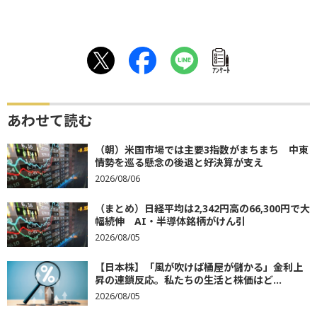
ｱﾝｹｰﾄ
あわせて読む
（朝）米国市場では主要3指数がまちまち 中東
情勢を巡る懸念の後退と好決算が支え
2026/08/06
（まとめ）日経平均は2,342円高の66,300円で大
幅続伸 AI・半導体銘柄がけん引
2026/08/05
【日本株】「風が吹けば桶屋が儲かる」金利上
昇の連鎖反応。私たちの生活と株価はど...
2026/08/05