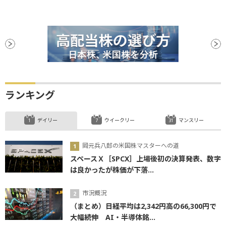
ランキング
デイリー
ウイークリー
マンスリー
岡元兵八郎の米国株マスターへの道
スペースＸ［SPCX］上場後初の決算発表、数字
は良かったが株価が下落...
市況概況
（まとめ）日経平均は2,342円高の66,300円で
大幅続伸 AI・半導体銘...