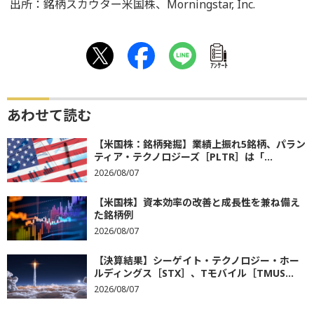
出所：銘柄スカウター米国株、Morningstar, Inc.
ｱﾝｹｰﾄ
あわせて読む
【米国株：銘柄発掘】業績上振れ5銘柄、パラン
ティア・テクノロジーズ［PLTR］は「...
2026/08/07
【米国株】資本効率の改善と成長性を兼ね備え
た銘柄例
2026/08/07
【決算結果】シーゲイト・テクノロジー・ホー
ルディングス［STX］、Tモバイル［TMUS...
2026/08/07