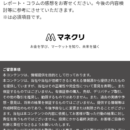
レポート・コラムの感想をお寄せください。今後の内容検
討等に参考にさせていただきます。
※は必須項目です。
お金を学び、マーケットを知り、未来を描く
ご留意事項
本コンテンツは、情報提供を目的として行っております。
本コンテンツは、当社や当社が信頼できると考える情報源から提供されたもの
を提供していますが、当社はその正確性や完全性について意見を表明し、また
保証するものではございません。有価証券の購入、売却、デリバティブ取引、
その他の取引を推奨し、勧誘するものではありません。また、過去の実績や予
想・意見は、将来の結果を保証するものではございません。提供する情報等は
作成時現在のものであり、今後予告なしに変更または削除されることがござい
ます。当社は本コンテンツの内容に依拠してお客様が取った行動の結果に対し
責任を負うものではございません。投資にかかる最終決定は、お客様ご自身の
判断と責任でなさるようお願いいたします。