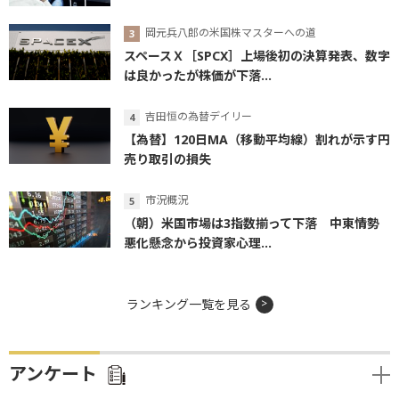
岡元兵八郎の米国株マスターへの道
スペースＸ［SPCX］上場後初の決算発表、数字
は良かったが株価が下落...
吉田恒の為替デイリー
【為替】120日MA（移動平均線）割れが示す円
売り取引の損失
市況概況
（朝）米国市場は3指数揃って下落 中東情勢
悪化懸念から投資家心理...
ランキング一覧を見る
アンケート