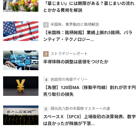
「墓じまい」には期限がある？墓じまいの流れ
とかかる費用を解説
米国株、業界動向と銘柄解説
【米国株：銘柄発掘】業績上振れ5銘柄、パラ
ンティア・テクノロジー...
ストラテジーレポート
半導体株の調整は底値をつけたか
吉田恒の為替デイリー
【為替】120日MA（移動平均線）割れが示す円
売り取引の損失
岡元兵八郎の米国株マスターへの道
スペースＸ［SPCX］上場後初の決算発表、数字
は良かったが株価が下落...