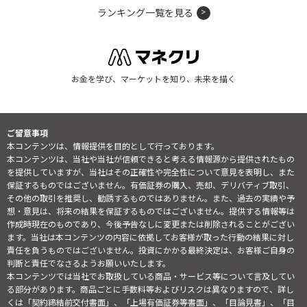
ランキング一覧を見る
お金を学び、マーケットを知り、未来を描く
ご留意事項
本コンテンツは、情報提供を目的として行っております。
本コンテンツは、当社や当社が信頼できると考える情報源から提供されたもの
を提供していますが、当社はその正確性や完全性について意見を表明し、また
保証するものではございません。有価証券の購入、売却、デリバティブ取引、
その他の取引を推奨し、勧誘するものではありません。また、過去の実績や予
想・意見は、将来の結果を保証するものではございません。提供する情報等は
作成時現在のものであり、今後予告なしに変更または削除されることがござい
ます。当社は本コンテンツの内容に依拠してお客様が取った行動の結果に対し
責任を負うものではございません。投資にかかる最終決定は、お客様ご自身の
判断と責任でなさるようお願いいたします。
本コンテンツでは当社でお取扱している商品・サービス等について言及してい
る部分があります。商品ごとに手数料等およびリスクは異なりますので、詳し
くは「契約締結前交付書面」、「上場有価証券等書面」、「目論見書」、「目