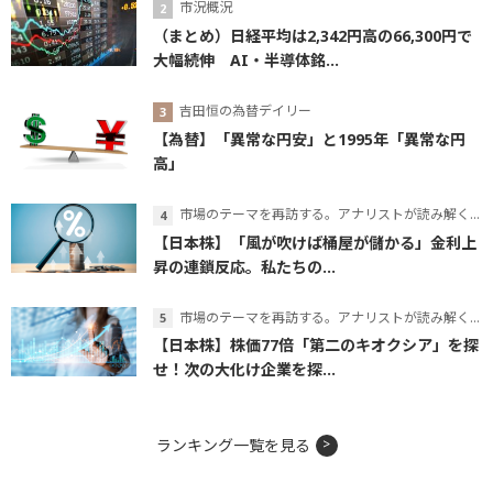
市況概況
（まとめ）日経平均は2,342円高の66,300円で
大幅続伸 AI・半導体銘...
吉田恒の為替デイリー
【為替】「異常な円安」と1995年「異常な円
高」
市場のテーマを再訪する。アナリストが読み解くテーマの本質
【日本株】「風が吹けば桶屋が儲かる」金利上
昇の連鎖反応。私たちの...
市場のテーマを再訪する。アナリストが読み解くテーマの本質
【日本株】株価77倍「第二のキオクシア」を探
せ！次の大化け企業を探...
ランキング一覧を見る