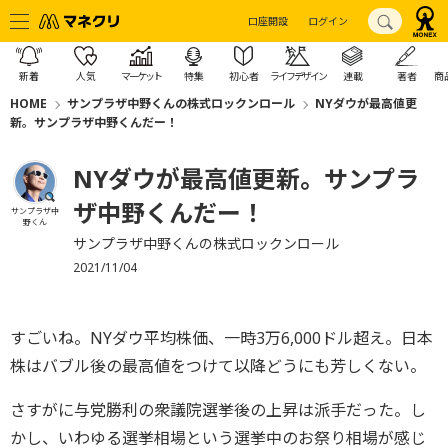
口座開設
ログイン
新着
人気
マーケット
特集
初心者
ライフデザイン
連載
著者
商
HOME
サンプラザ中野くんの株式ロックンロール
NYダウが最高値更
新。サンプラザ中野くんだー！
NYダウが最高値更新。サンプラ
ザ中野くんだー！
サンプラザ中
野くん
サンプラザ中野くんの株式ロックンロール
2021/11/04
すごいね。NYダウ平均株価、一時3万6,000ドル超え。日本
株はバブル後の最高値をつけて以降どうにも芳しくない。
さすがに与党勝利の衆議院選挙後の上昇は派手だった。し
かし、いわゆる選挙相場という選挙中のお祭り相場が感じ