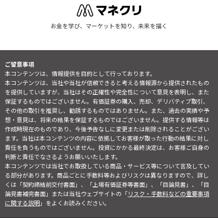
お金を学び、マーケットを知り、未来を描く
ご留意事項
本コンテンツは、情報提供を目的として行っております。
本コンテンツは、当社や当社が信頼できると考える情報源から提供されたもの
を提供していますが、当社はその正確性や完全性について意見を表明し、また
保証するものではございません。有価証券の購入、売却、デリバティブ取引、
その他の取引を推奨し、勧誘するものではありません。また、過去の実績や予
想・意見は、将来の結果を保証するものではございません。提供する情報等は
作成時現在のものであり、今後予告なしに変更または削除されることがござい
ます。当社は本コンテンツの内容に依拠してお客様が取った行動の結果に対し
責任を負うものではございません。投資にかかる最終決定は、お客様ご自身の
判断と責任でなさるようお願いいたします。
本コンテンツでは当社でお取扱している商品・サービス等について言及してい
る部分があります。商品ごとに手数料等およびリスクは異なりますので、詳し
くは「契約締結前交付書面」、「上場有価証券等書面」、「目論見書」、「目
論見書補完書面」または当社ウェブサイトの「
リスク・手数料などの重要事項
に関する説明
」をよくお読みください。