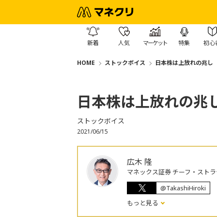
新着
人気
マーケット
特集
初心
HOME
ストックボイス
日本株は上放れの兆し
日本株は上放れの兆
ストックボイス
2021/06/15
広木 隆
マネックス証券 チーフ・ストラ
@TakashiHiroki
もっと見る