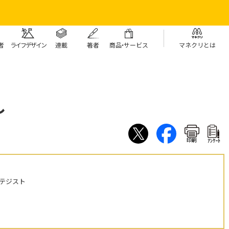
者
ライフデザイン
連載
著者
商
品・
サービス
マネクリとは
し
印刷
ｱﾝｹｰﾄ
テジスト