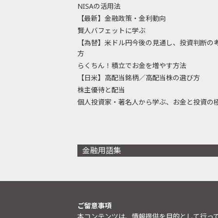
NISAの活用法
【最新】金融政策・金利動向
賢人バフェットに学ぶ
【為替】米ドル円今後の見通し、投資判断の
方
らくちん！積立でお金を増やす方法
【日米】高配当銘柄／高配当株の選び方
株主優待と配当
個人投資家・著名人から学ぶ、お金と投資の
金融用語集
ご留意事項
本コンテンツは、情報提供を目的として行っ