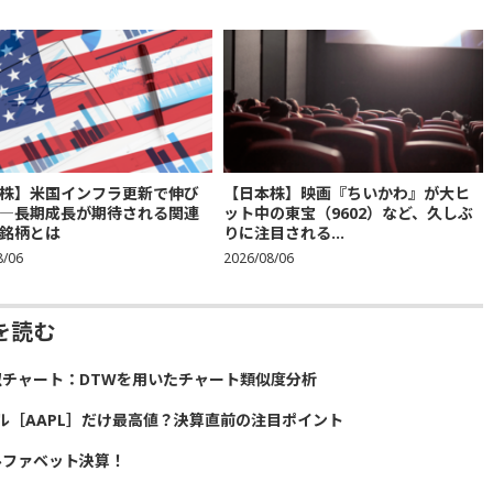
株】米国インフラ更新で伸び
【日本株】映画『ちいかわ』が大ヒ
―長期成長が期待される関連
ット中の東宝（9602）など、久しぶ
銘柄とは
りに注目される...
8/06
2026/08/06
を読む
似チャート：DTWを用いたチャート類似度分析
ル［AAPL］だけ最高値？決算直前の注目ポイント
ルファベット決算！