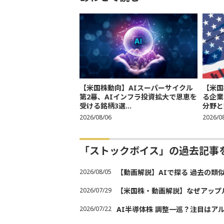
【米国株動向】AIスーパーサイクル
【米国
第2幕、AIインフラ投資拡大で恩恵を
る企業
受ける銘柄3選...
分野と
2026/08/06
2026/0
「ストックボイス」の過去記事
2026/08/05
【動画解説】AIで探る 過去の類
2026/07/29
【米国株・動画解説】なぜアップ
2026/07/22
AI半導体株 調整一巡？注目はア