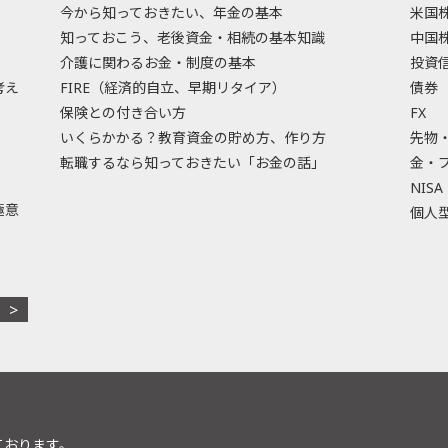
今から知っておきたい、年金の基本
米国
知っておこう、老後資金・相続の基本知識
中国
介護に関わるお金・制度の基本
投資
考え
FIRE（経済的自立、早期リタイア）
債券
保険との付き合い方
FX
いくらかかる？教育資金の貯め方、作り方
先物
転職するなら知っておきたい「お金の話」
金・
NISA
極意
個人型
ております。