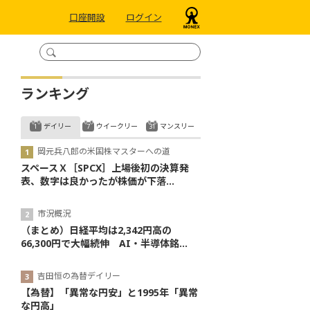
口座開設
ログイン
ランキング
デイリー
ウイークリー
マンスリー
岡元兵八郎の米国株マスターへの道
スペースＸ［SPCX］上場後初の決算発
表、数字は良かったが株価が下落...
市況概況
（まとめ）日経平均は2,342円高の
66,300円で大幅続伸 AI・半導体銘...
吉田恒の為替デイリー
【為替】「異常な円安」と1995年「異常
な円高」