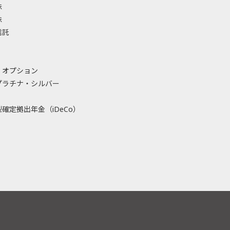
株
株
信託
・オプション
プラチナ・シルバー
確定拠出年金（iDeCo）