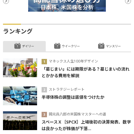
ランキング
デイリー
ウイークリー
マンスリー
マネックス人生100年デザイン
「墓じまい」には期限がある？墓じまいの流れ
とかかる費用を解説
ストラテジーレポート
半導体株の調整は底値をつけたか
岡元兵八郎の米国株マスターへの道
スペースＸ［SPCX］上場後初の決算発表、数字
は良かったが株価が下落...