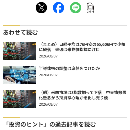
ｱﾝｹｰﾄ
あわせて読む
（まとめ）日経平均は76円安の65,606円で小幅
に続落 来週は米物価指標に注目
2026/08/07
半導体株の調整は底値をつけたか
2026/08/07
（朝）米国市場は3指数揃って下落 中東情勢悪
化懸念から投資家心理が悪化し売り優...
2026/08/07
「投資のヒント」の過去記事を読む