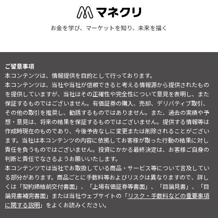
お金を学び、マーケットを知り、未来を描く
ご留意事項
本コンテンツは、情報提供を目的として行っております。
本コンテンツは、当社や当社が信頼できると考える情報源から提供されたもの
を提供していますが、当社はその正確性や完全性について意見を表明し、また
保証するものではございません。有価証券の購入、売却、デリバティブ取引、
その他の取引を推奨し、勧誘するものではありません。また、過去の実績や予
想・意見は、将来の結果を保証するものではございません。提供する情報等は
作成時現在のものであり、今後予告なしに変更または削除されることがござい
ます。当社は本コンテンツの内容に依拠してお客様が取った行動の結果に対し
責任を負うものではございません。投資にかかる最終決定は、お客様ご自身の
判断と責任でなさるようお願いいたします。
本コンテンツでは当社でお取扱している商品・サービス等について言及してい
る部分があります。商品ごとに手数料等およびリスクは異なりますので、詳し
くは「契約締結前交付書面」、「上場有価証券等書面」、「目論見書」、「目
論見書補完書面」または当社ウェブサイトの「
リスク・手数料などの重要事項
に関する説明
」をよくお読みください。