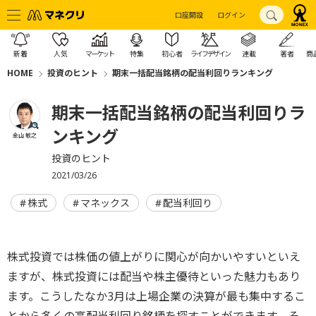
口座開設
ログイン
新着
人気
マーケット
特集
初心者
ライフデザイン
連載
著者
商
HOME
投資のヒント
期末一括配当銘柄の配当利回りランキング
期末一括配当銘柄の配当利回りラ
ンキング
金山 敏之
投資のヒント
2021/03/26
株式
マネックス
配当利回り
株式投資では株価の値上がりに関心が向かいやすいといえ
ますが、株式投資には配当や株主優待といった魅力もあり
ます。こうしたなか3月は上場企業の決算が最も集中するこ